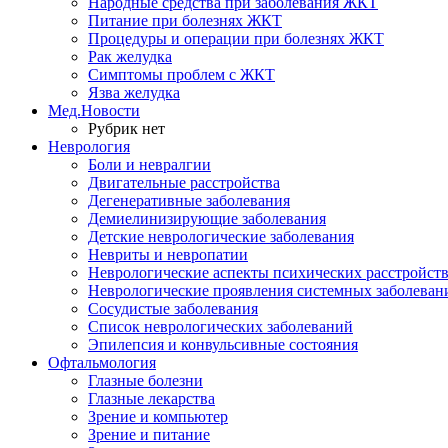
Народные средства при заболевания ЖКТ
Питание при болезнях ЖКТ
Процедуры и операции при болезнях ЖКТ
Рак желудка
Симптомы проблем с ЖКТ
Язва желудка
Мед.Новости
Рубрик нет
Неврология
Боли и невралгии
Двигательные расстройства
Дегенеративные заболевания
Демиелинизирующие заболевания
Детские неврологические заболевания
Невриты и невропатии
Неврологические аспекты психических расстройст
Неврологические проявления системных заболеван
Сосудистые заболевания
Список неврологических заболеваний
Эпилепсия и конвульсивные состояния
Офтальмология
Глазные болезни
Глазные лекарства
Зрение и компьютер
Зрение и питание