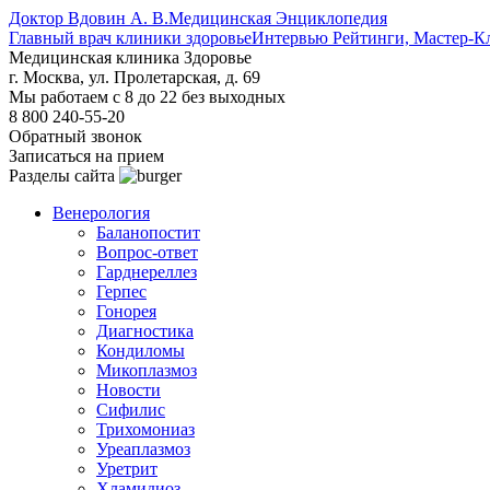
Доктор Вдовин А. В.
Медицинская Энциклопедия
Главный врач клиники здоровье
Интервью Рейтинги, Мастер-К
Медицинская клиника Здоровье
г. Москва, ул. Пролетарская, д. 69
Мы работаем с 8 до 22 без выходных
8 800 240-55-20
Обратный звонок
Записаться на прием
Разделы сайта
Венерология
Баланопостит
Вопрос-ответ
Гарднереллез
Герпес
Гонорея
Диагностика
Кондиломы
Микоплазмоз
Новости
Сифилис
Трихомониаз
Уреаплазмоз
Уретрит
Хламидиоз