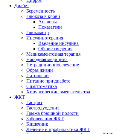
Цирроз
Диабет
Беременность
Глюкоза в крови
Анализы
Показатели
Глюкометр
Инсулинотерапия
Введение инсулина
Общие сведения
Медикаментозная терапия
Народная медицина
Нетрадиционное лечение
Образ жизни
Патологии
Питание при диабете
Симптоматика
Хирургические вмешательства
ЖКТ
Гастрит
Гастродуоденит
Грыжа брюшной полости
Заболевания ЖКТ
Кишечник
Лечение и профилактика ЖКТ