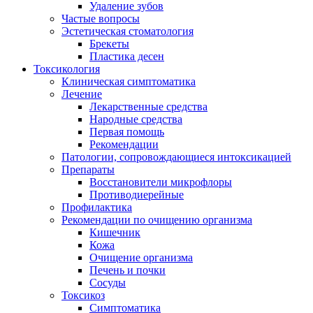
Удаление зубов
Частые вопросы
Эстетическая стоматология
Брекеты
Пластика десен
Токсикология
Клиническая симптоматика
Лечение
Лекарственные средства
Народные средства
Первая помощь
Рекомендации
Патологии, сопровождающиеся интоксикацией
Препараты
Восстановители микрофлоры
Противодиерейные
Профилактика
Рекомендации по очищению организма
Кишечник
Кожа
Очищение организма
Печень и почки
Сосуды
Токсикоз
Cимптоматика