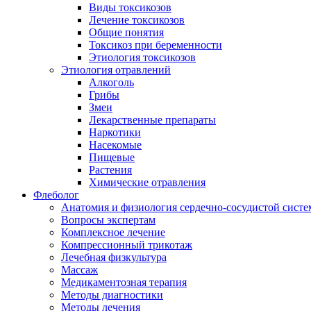
Виды токсикозов
Лечение токсикозов
Общие понятия
Токсикоз при беременности
Этиология токсикозов
Этиология отравлений
Алкоголь
Грибы
Змеи
Лекарственные препараты
Наркотики
Насекомые
Пищевые
Растения
Химические отравления
Флеболог
Анатомия и физиология сердечно-сосудистой сист
Вопросы экспертам
Комплексное лечение
Компрессионный трикотаж
Лечебная физкультура
Массаж
Медикаментозная терапия
Методы диагностики
Методы лечения