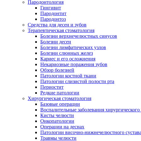
Пародонтология
Гингивит
Пародонтит
Пародонтоз
Средства для десен и зубов
Терапевтическая стоматология
Болезни верхнечелюстных синусов
Болезни десен
Болезни лимфатических узлов
Болезни слюнных желез
Кариес и его осложнения
Некариозные поражения зубов
Обзор болезней
Патологии костной ткани
Патологии слизистой полости рта
Периостит
Редкие патологии
Хирургическая стоматология
Базовые операции
Воспалительные заболевания хирургического
Кисты челюсти
Онкопатологии
Операции на деснах
Патологии височно-нижнечелюстного сустав
Травмы челюсти