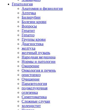
Гепатология
Анатомия и физиология
Аптечка
Билирубин
Болезни крови
Вопросы
Гепатит
Гепатоз
Группы крови
Диагностика
желтуха
желчный пузырь
Народная медицина
Нормы и патологии
Ожирение
Онкология и печень
описторхоз
Очищение
Паразитология
поджелудочная
селезенка
Симптоматика
Сложные случаи
холецистит