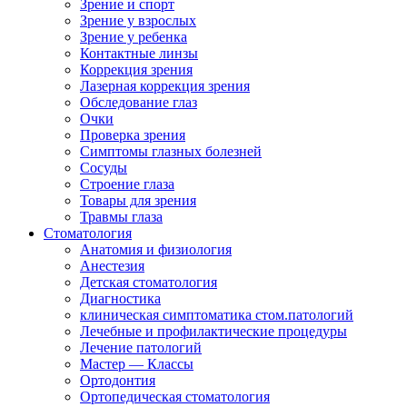
Зрение и спорт
Зрение у взрослых
Зрение у ребенка
Контактные линзы
Коррекция зрения
Лазерная коррекция зрения
Обследование глаз
Очки
Проверка зрения
Симптомы глазных болезней
Сосуды
Строение глаза
Товары для зрения
Травмы глаза
Стоматология
Анатомия и физиология
Анестезия
Детская стоматология
Диагностика
клиническая симптоматика стом.патологий
Лечебные и профилактические процедуры
Лечение патологий
Мастер — Классы
Ортодонтия
Ортопедическая стоматология