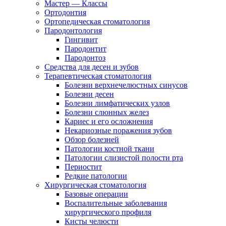
Мастер — Классы
Ортодонтия
Ортопедическая стоматология
Пародонтология
Гингивит
Пародонтит
Пародонтоз
Средства для десен и зубов
Терапевтическая стоматология
Болезни верхнечелюстных синусов
Болезни десен
Болезни лимфатических узлов
Болезни слюнных желез
Кариес и его осложнения
Некариозные поражения зубов
Обзор болезней
Патологии костной ткани
Патологии слизистой полости рта
Периостит
Редкие патологии
Хирургическая стоматология
Базовые операции
Воспалительные заболевания
хирургического профиля
Кисты челюсти