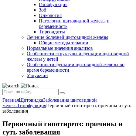
Гипофункция
Зоб
Онкология
Патологии щитовидной железы и
беременность
Тиреоидиты
Лечение болезней щитовидной железы
Общие методы терапии
Нормальные значения анализов
Особенности структуры и функции щитовидной
железы у детей
Особенности функции щитовидной железы во
время беременности
У мужчин
Главная
Щитовидка
Заболевания щитовидной
железы
Гипофункция
Первичный гипотиреоз: причины и суть
заболевания
Первичный гипотиреоз: причины и
суть заболевания