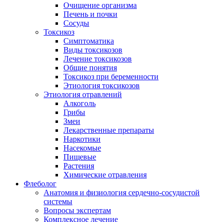
Очищение организма
Печень и почки
Сосуды
Токсикоз
Cимптоматика
Виды токсикозов
Лечение токсикозов
Общие понятия
Токсикоз при беременности
Этиология токсикозов
Этиология отравлений
Алкоголь
Грибы
Змеи
Лекарственные препараты
Наркотики
Насекомые
Пищевые
Растения
Химические отравления
Флеболог
Анатомия и физиология сердечно-сосудистой
системы
Вопросы экспертам
Комплексное лечение