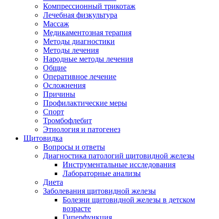
Компрессионный трикотаж
Лечебная физкультура
Массаж
Медикаментозная терапия
Методы диагностики
Методы лечения
Народные методы лечения
Общие
Оперативное лечение
Осложнения
Причины
Профилактические меры
Спорт
Тромбофлебит
Этиология и патогенез
Щитовидка
Вопросы и ответы
Диагностика патологий щитовидной железы
Инструментальные исследования
Лабораторные анализы
Диета
Заболевания щитовидной железы
Болезни щитовидной железы в детском
возрасте
Гиперфункция