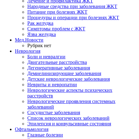
Лечение и профилактика ЖКТ
Народные средства при заболевания ЖКТ
Питание при болезнях ЖКТ
Процедуры и операции при болезнях ЖКТ
Рак желудка
Симптомы проблем с ЖКТ
Язва желудка
Мед.Новости
Рубрик нет
Неврология
Боли и невралгии
Двигательные расстройства
Дегенеративные заболевания
Демиелинизирующие заболевания
Детские неврологические заболевания
Невриты и невропатии
Неврологические аспекты психических
расстройств
Неврологические проявления системных
заболеваний
Сосудистые заболевания
Список неврологических заболеваний
Эпилепсия и конвульсивные состояния
Офтальмология
Глазные болезни