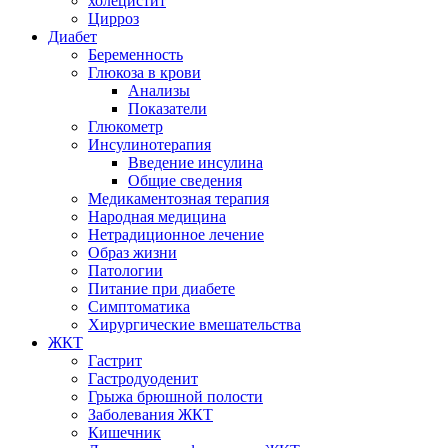
холецистит
Цирроз
Диабет
Беременность
Глюкоза в крови
Анализы
Показатели
Глюкометр
Инсулинотерапия
Введение инсулина
Общие сведения
Медикаментозная терапия
Народная медицина
Нетрадиционное лечение
Образ жизни
Патологии
Питание при диабете
Симптоматика
Хирургические вмешательства
ЖКТ
Гастрит
Гастродуоденит
Грыжа брюшной полости
Заболевания ЖКТ
Кишечник