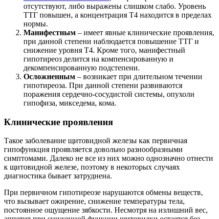
отсутствуют, либо выражены слишком слабо. Уровень
ТТГ повышен, а концентрация Т4 находится в пределах
нормы.
Манифестным
– имеет явные клинические проявления,
при данной степени наблюдается повышение ТТГ и
снижение уровня Т4. Кроме того, манифестный
гипотиреоз делится на компенсированную и
декомпенсированную подстепени.
Осложненным
– возникает при длительном течении
гипотиреоза. При данной степени развиваются
поражения сердечно-сосудистой системы, опухоли
гипофиза, микседема, кома.
Клинические проявления
Такое заболевание щитовидной железы как первичная
гипофункция проявляется довольно разнообразными
симптомами. Далеко не все из них можно однозначно отнести
к щитовидной железе, поэтому в некоторых случаях
диагностика бывает затруднена.
При первичном гипотиреозе нарушаются обмены веществ,
что вызывает ожирение, снижение температуры тела,
постоянное ощущение зябкости. Несмотря на излишний вес,
аппетит при сниженной функции щитовидки остается без