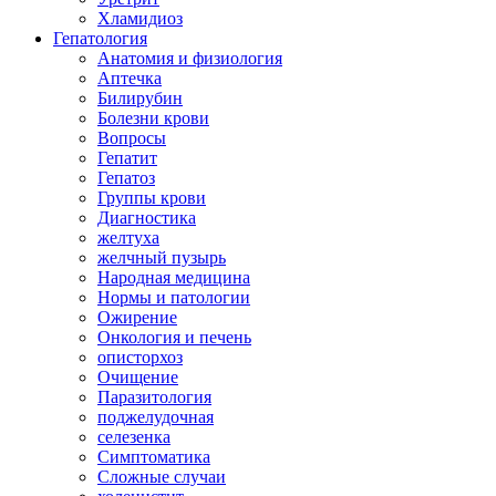
Хламидиоз
Гепатология
Анатомия и физиология
Аптечка
Билирубин
Болезни крови
Вопросы
Гепатит
Гепатоз
Группы крови
Диагностика
желтуха
желчный пузырь
Народная медицина
Нормы и патологии
Ожирение
Онкология и печень
описторхоз
Очищение
Паразитология
поджелудочная
селезенка
Симптоматика
Сложные случаи