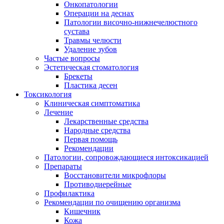
Онкопатологии
Операции на деснах
Патологии височно-нижнечелюстного
сустава
Травмы челюсти
Удаление зубов
Частые вопросы
Эстетическая стоматология
Брекеты
Пластика десен
Токсикология
Клиническая симптоматика
Лечение
Лекарственные средства
Народные средства
Первая помощь
Рекомендации
Патологии, сопровождающиеся интоксикацией
Препараты
Восстановители микрофлоры
Противодиерейные
Профилактика
Рекомендации по очищению организма
Кишечник
Кожа