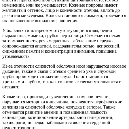
изменений, или же уменьшается. Кожные покровы имеют
желтоватый оттенок, лицо и конечности отечны, вплоть до
развития микседемы. Волосы становятся ломкими, отмечается
их повышенное выпадение, алопеция.
У больных гипотиреозом отсутствующий взгляд, бедно
выраженная мимика, грубые черты лица. Отмечается некая
заторможенность, речь медленная, заболевание нередко
сопровождается апатией, раздражительностью, депрессией,
снижением памяти и концентрации внимания, повышена
утомляемость.
Из-за отечности слизистой оболочки носа нарушается носовое
дыхание, также в связи с отеком среднего уха и слуховой
трубы происходит снижение слуха. Голос становится
хриплым и грубым, так как голосовые связки утолщаются и
отекают.
Кроме того, происходит увеличение размеров печени,
нарушается моторика кишечника, появляются атрофические
явления на слизистой оболочке желудка и запоры. Также
отмечается развитие анемии и повышенная ломкость
капилляров, возникновение артериальной гипертензии,
тахикардии, не редко наблюдаются явления сердечной
недостаточности.