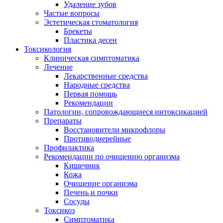
Удаление зубов
Частые вопросы
Эстетическая стоматология
Брекеты
Пластика десен
Токсикология
Клиническая симптоматика
Лечение
Лекарственные средства
Народные средства
Первая помощь
Рекомендации
Патологии, сопровождающиеся интоксикацией
Препараты
Восстановители микрофлоры
Противодиерейные
Профилактика
Рекомендации по очищению организма
Кишечник
Кожа
Очищение организма
Печень и почки
Сосуды
Токсикоз
Cимптоматика