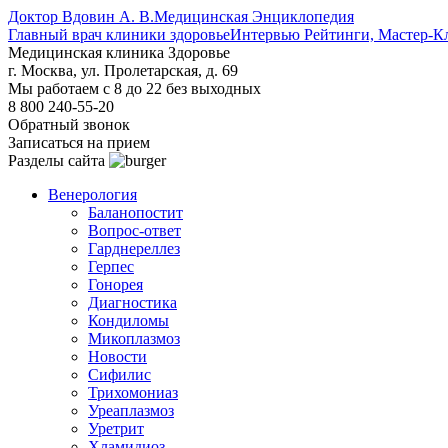
Доктор Вдовин А. В.
Медицинская Энциклопедия
Главный врач клиники здоровье
Интервью Рейтинги, Мастер-К
Медицинская клиника Здоровье
г. Москва, ул. Пролетарская, д. 69
Мы работаем с 8 до 22 без выходных
8 800 240-55-20
Обратный звонок
Записаться на прием
Разделы сайта
Венерология
Баланопостит
Вопрос-ответ
Гарднереллез
Герпес
Гонорея
Диагностика
Кондиломы
Микоплазмоз
Новости
Сифилис
Трихомониаз
Уреаплазмоз
Уретрит
Хламидиоз