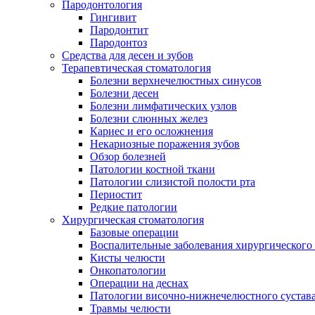
Пародонтология
Гингивит
Пародонтит
Пародонтоз
Средства для десен и зубов
Терапевтическая стоматология
Болезни верхнечелюстных синусов
Болезни десен
Болезни лимфатических узлов
Болезни слюнных желез
Кариес и его осложнения
Некариозные поражения зубов
Обзор болезней
Патологии костной ткани
Патологии слизистой полости рта
Периостит
Редкие патологии
Хирургическая стоматология
Базовые операции
Воспалительные заболевания хирургического
Кисты челюсти
Онкопатологии
Операции на деснах
Патологии височно-нижнечелюстного сустав
Травмы челюсти