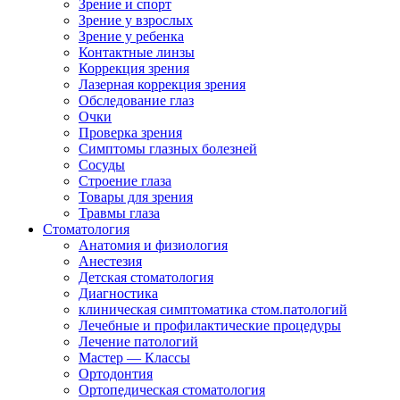
Зрение и спорт
Зрение у взрослых
Зрение у ребенка
Контактные линзы
Коррекция зрения
Лазерная коррекция зрения
Обследование глаз
Очки
Проверка зрения
Симптомы глазных болезней
Сосуды
Строение глаза
Товары для зрения
Травмы глаза
Стоматология
Анатомия и физиология
Анестезия
Детская стоматология
Диагностика
клиническая симптоматика стом.патологий
Лечебные и профилактические процедуры
Лечение патологий
Мастер — Классы
Ортодонтия
Ортопедическая стоматология