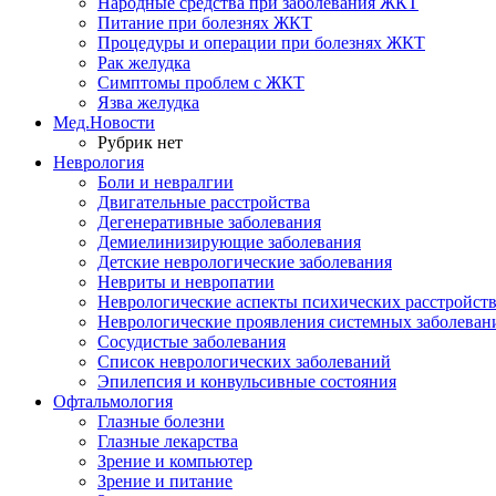
Народные средства при заболевания ЖКТ
Питание при болезнях ЖКТ
Процедуры и операции при болезнях ЖКТ
Рак желудка
Симптомы проблем с ЖКТ
Язва желудка
Мед.Новости
Рубрик нет
Неврология
Боли и невралгии
Двигательные расстройства
Дегенеративные заболевания
Демиелинизирующие заболевания
Детские неврологические заболевания
Невриты и невропатии
Неврологические аспекты психических расстройст
Неврологические проявления системных заболеван
Сосудистые заболевания
Список неврологических заболеваний
Эпилепсия и конвульсивные состояния
Офтальмология
Глазные болезни
Глазные лекарства
Зрение и компьютер
Зрение и питание