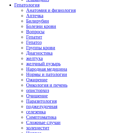
Гепатология
Анатомия и физиология
Аптечка
Билирубин
Болезни крови
Вопросы
Гепатит
Гепатоз
Группы крови
Диагностика
желтуха
желчный пузырь
Народная медицина
Нормы и патологии
Ожирение
Онкология и печень
описторхоз
Очищение
Паразитология
поджелудочная
селезенка
Симптоматика
Сложные случаи
холецистит