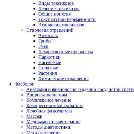
Виды токсикозов
Лечение токсикозов
Общие понятия
Токсикоз при беременности
Этиология токсикозов
Этиология отравлений
Алкоголь
Грибы
Змеи
Лекарственные препараты
Наркотики
Насекомые
Пищевые
Растения
Химические отравления
Флеболог
Анатомия и физиология сердечно-сосудистой сист
Вопросы экспертам
Комплексное лечение
Компрессионный трикотаж
Лечебная физкультура
Массаж
Медикаментозная терапия
Методы диагностики
Методы лечения