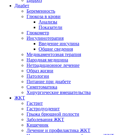
Цирроз
Диабет
Беременность
Глюкоза в крови
Анализы
Показатели
Глюкометр
Инсулинотерапия
Введение инсулина
Общие сведения
Медикаментозная терапия
Народная медицина
Нетрадиционное лечение
Образ жизни
Патологии
Питание при диабете
Симптоматика
Хирургические вмешательства
ЖКТ
Гастрит
Гастродуоденит
Грыжа брюшной полости
Заболевания ЖКТ
Кишечник
Лечение и профилактика ЖКТ