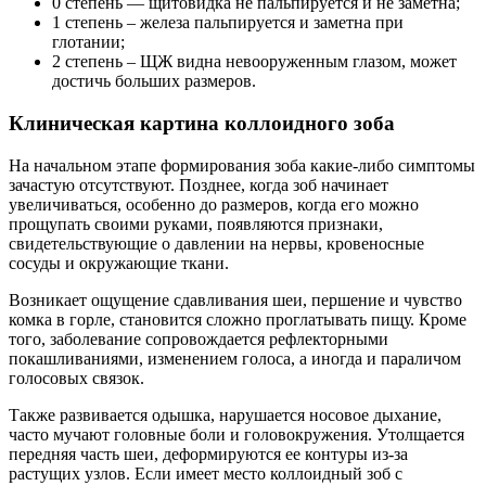
0 степень — щитовидка не пальпируется и не заметна;
1 степень – железа пальпируется и заметна при
глотании;
2 степень – ЩЖ видна невооруженным глазом, может
достичь больших размеров.
Клиническая картина коллоидного зоба
На начальном этапе формирования зоба какие-либо симптомы
зачастую отсутствуют. Позднее, когда зоб начинает
увеличиваться, особенно до размеров, когда его можно
прощупать своими руками, появляются признаки,
свидетельствующие о давлении на нервы, кровеносные
сосуды и окружающие ткани.
Возникает ощущение сдавливания шеи, першение и чувство
комка в горле, становится сложно проглатывать пищу. Кроме
того, заболевание сопровождается рефлекторными
покашливаниями, изменением голоса, а иногда и параличом
голосовых связок.
Также развивается одышка, нарушается носовое дыхание,
часто мучают головные боли и головокружения. Утолщается
передняя часть шеи, деформируются ее контуры из-за
растущих узлов. Если имеет место коллоидный зоб с