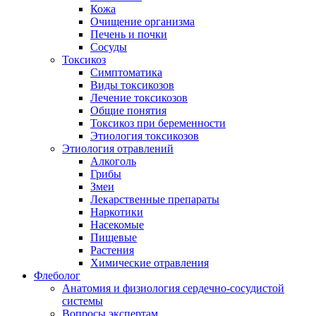
Кожа
Очищение организма
Печень и почки
Сосуды
Токсикоз
Cимптоматика
Виды токсикозов
Лечение токсикозов
Общие понятия
Токсикоз при беременности
Этиология токсикозов
Этиология отравлений
Алкоголь
Грибы
Змеи
Лекарственные препараты
Наркотики
Насекомые
Пищевые
Растения
Химические отравления
Флеболог
Анатомия и физиология сердечно-сосудистой
системы
Вопросы экспертам