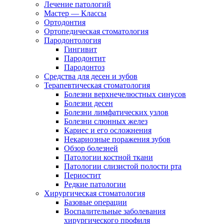
Лечение патологий
Мастер — Классы
Ортодонтия
Ортопедическая стоматология
Пародонтология
Гингивит
Пародонтит
Пародонтоз
Средства для десен и зубов
Терапевтическая стоматология
Болезни верхнечелюстных синусов
Болезни десен
Болезни лимфатических узлов
Болезни слюнных желез
Кариес и его осложнения
Некариозные поражения зубов
Обзор болезней
Патологии костной ткани
Патологии слизистой полости рта
Периостит
Редкие патологии
Хирургическая стоматология
Базовые операции
Воспалительные заболевания
хирургического профиля