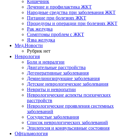
Кишечник
Лечение и профилактика ЖКТ
Народные средства при заболевания ЖКТ
Питание при болезнях ЖКТ
Процедуры и операции при болезнях ЖКТ
Рак желудка
Симптомы проблем с ЖКТ
Язва желудка
Мед.Новости
Рубрик нет
Неврология
Боли и невралгии
Двигательные расстройства
Дегенеративные заболевания
Демиелинизирующие заболевания
Детские неврологические заболевания
Невриты и невропатии
Неврологические аспекты психических
расстройств
Неврологические проявления системных
заболеваний
Сосудистые заболевания
Список неврологических заболеваний
Эпилепсия и конвульсивные состояния
Офтальмология