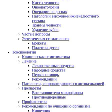
Кисты челюсти
Онкопатологии
Операции на деснах
Патологии височно-нижнечелюстного
сустава
Травмы челюсти
Удаление зубов
Частые вопросы
Эстетическая стоматология
Брекеты
Пластика десен
Токсикология
Клиническая симптоматика
Лечение
Лекарственные средства
Народные средства
Первая помощь
Рекомендации
Патологии, сопровождающиеся интоксикацией
Препараты
Восстановители микрофлоры
Противодиерейные
Профилактика
Рекомендации по очищению организма
Кишечник