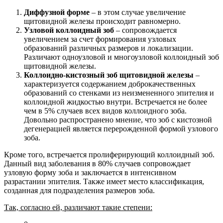
Диффузной форме
– в этом случае увеличение
щитовидной железы происходит равномерно.
Узловой коллоидный зоб
– сопровождается
увеличением за счет формирования узловых
образований различных размеров и локализации.
Различают одноузловой и многоузловой коллоидный зоб
щитовидной железы.
Коллоидно-кистозный зоб щитовидной железы
–
характеризуется содержанием доброкачественных
образований со стенками из неизмененного эпителия и
коллоидной жидкостью внутри. Встречается не более
чем в 5% случаев всех видов коллоидного зоба.
Довольно распространено мнение, что зоб с кистозной
дегенерацией является перерожденной формой узлового
зоба.
Кроме того, встречается пролиферирующий коллоидный зоб.
Данный вид заболевания в 80% случаев сопровождает
узловую форму зоба и заключается в интенсивном
разрастании эпителия. Также имеет место классификация,
созданная для подразделения размеров зоба.
Так, согласно ей, различают такие степени: