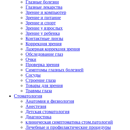
Глазные болезни
Глазные лекарства
Зрение и компьютер
Зрение и питание
Зрение и спорт
Зрение у взрослых
Зрение у ребенка
Контактные линзы
Коррекция зрения
Лазерная коррекция зрения
Обследование глаз
Очки
Проверка зрения
Симптомы глазных болезней
Сосуды
Строение глаза
Товары для зрения
Травмы глаза
Стоматология
Анатомия и физиология
Анестезия
Детская стоматология
Диагностика
клиническая симптоматика стом.патологий
Лечебные и профилактические процедуры