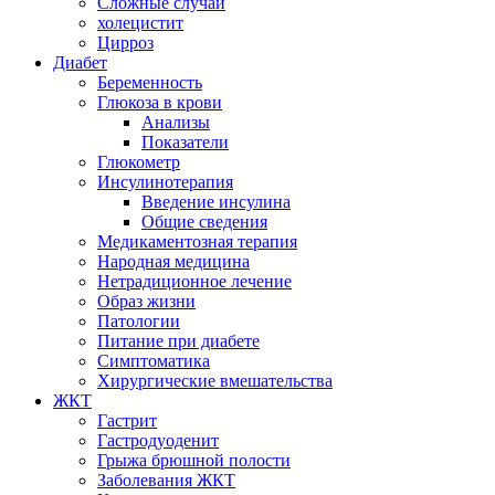
Сложные случаи
холецистит
Цирроз
Диабет
Беременность
Глюкоза в крови
Анализы
Показатели
Глюкометр
Инсулинотерапия
Введение инсулина
Общие сведения
Медикаментозная терапия
Народная медицина
Нетрадиционное лечение
Образ жизни
Патологии
Питание при диабете
Симптоматика
Хирургические вмешательства
ЖКТ
Гастрит
Гастродуоденит
Грыжа брюшной полости
Заболевания ЖКТ