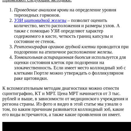
Проведение анализов крови
на определение уровня
тиреоидных гормонов.
УЗИ щитовидной железы
– позволит оценить
количество, место расположения и размеры узлов. А
также с помощью УЗИ определяют характер
содержимого в кисте, четкость границ капсулы и
состояние ее стенок.
Рентгенография органов грудной клетки
проводится при
подозрении на атипичное расположение железы.
Тонкоигольная аспирационная биопсия
используется для
оценки состояния клеток при подозрении на
злокачественность. Если имеет место коллоидный зоб с
клетками Гюртле можно утверждать о фолликулярном
раке щитовидки.
К вспомогательным методам диагностики можно отнести
сцинтиграфию, КТ и МРТ. Цена МРТ начинается от 3 тыс.
рублей и выше, в зависимости от медицинского учреждения и
региона страны. Из фото и видео в этой статье мы узнали о
том, по каким причинам развивается коллоидный зоб, какие
его виды встречаются, а также какие проявления он имеет.