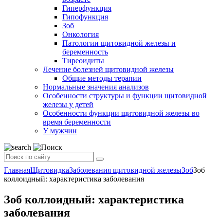
Гиперфункция
Гипофункция
Зоб
Онкология
Патологии щитовидной железы и
беременность
Тиреоидиты
Лечение болезней щитовидной железы
Общие методы терапии
Нормальные значения анализов
Особенности структуры и функции щитовидной
железы у детей
Особенности функции щитовидной железы во
время беременности
У мужчин
Главная
Щитовидка
Заболевания щитовидной железы
Зоб
Зоб
коллоидный: характеристика заболевания
Зоб коллоидный: характеристика
заболевания