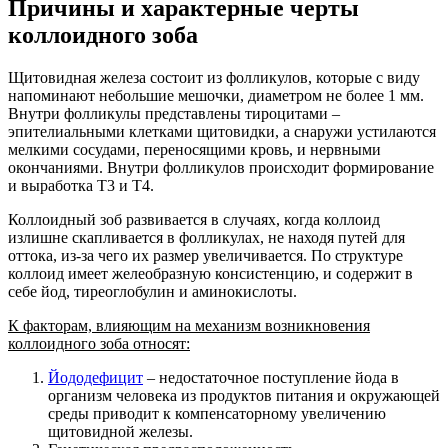
Причины и характерные черты
коллоидного зоба
Щитовидная железа состоит из фолликулов, которые с виду
напоминают небольшие мешочки, диаметром не более 1 мм.
Внутри фолликулы представлены тироцитами –
эпителиальными клетками щитовидки, а снаружи устилаются
мелкими сосудами, переносящими кровь, и нервными
окончаниями. Внутри фолликулов происходит формирование
и выработка Т3 и Т4.
Коллоидный зоб развивается в случаях, когда коллоид
излишне скапливается в фолликулах, не находя путей для
оттока, из-за чего их размер увеличивается. По структуре
коллоид имеет желеобразную консистенцию, и содержит в
себе йод, тиреоглобулин и аминокислоты.
К факторам, влияющим на механизм возникновения
коллоидного зоба относят:
Йододефицит
– недостаточное поступление йода в
организм человека из продуктов питания и окружающей
среды приводит к компенсаторному увеличению
щитовидной железы.