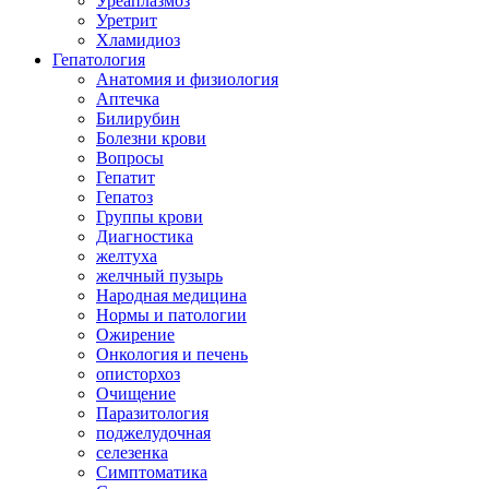
Уреаплазмоз
Уретрит
Хламидиоз
Гепатология
Анатомия и физиология
Аптечка
Билирубин
Болезни крови
Вопросы
Гепатит
Гепатоз
Группы крови
Диагностика
желтуха
желчный пузырь
Народная медицина
Нормы и патологии
Ожирение
Онкология и печень
описторхоз
Очищение
Паразитология
поджелудочная
селезенка
Симптоматика