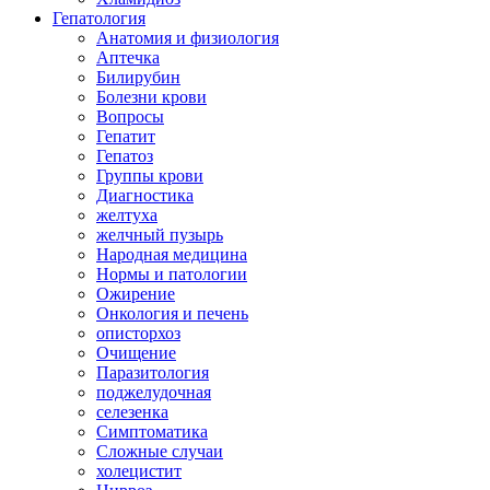
Гепатология
Анатомия и физиология
Аптечка
Билирубин
Болезни крови
Вопросы
Гепатит
Гепатоз
Группы крови
Диагностика
желтуха
желчный пузырь
Народная медицина
Нормы и патологии
Ожирение
Онкология и печень
описторхоз
Очищение
Паразитология
поджелудочная
селезенка
Симптоматика
Сложные случаи
холецистит