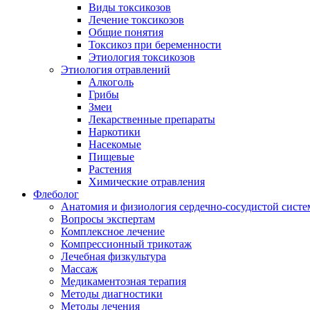
Виды токсикозов
Лечение токсикозов
Общие понятия
Токсикоз при беременности
Этиология токсикозов
Этиология отравлений
Алкоголь
Грибы
Змеи
Лекарственные препараты
Наркотики
Насекомые
Пищевые
Растения
Химические отравления
Флеболог
Анатомия и физиология сердечно-сосудистой сист
Вопросы экспертам
Комплексное лечение
Компрессионный трикотаж
Лечебная физкультура
Массаж
Медикаментозная терапия
Методы диагностики
Методы лечения