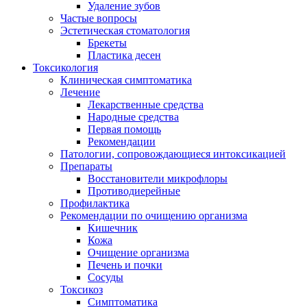
Удаление зубов
Частые вопросы
Эстетическая стоматология
Брекеты
Пластика десен
Токсикология
Клиническая симптоматика
Лечение
Лекарственные средства
Народные средства
Первая помощь
Рекомендации
Патологии, сопровождающиеся интоксикацией
Препараты
Восстановители микрофлоры
Противодиерейные
Профилактика
Рекомендации по очищению организма
Кишечник
Кожа
Очищение организма
Печень и почки
Сосуды
Токсикоз
Cимптоматика