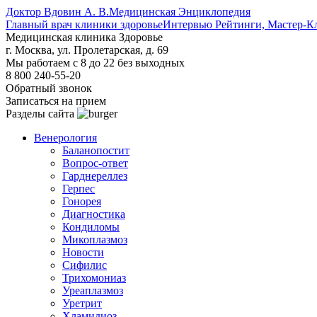
Доктор Вдовин А. В.
Медицинская Энциклопедия
Главный врач клиники здоровье
Интервью Рейтинги, Мастер-К
Медицинская клиника Здоровье
г. Москва, ул. Пролетарская, д. 69
Мы работаем с 8 до 22 без выходных
8 800 240-55-20
Обратный звонок
Записаться на прием
Разделы сайта
Венерология
Баланопостит
Вопрос-ответ
Гарднереллез
Герпес
Гонорея
Диагностика
Кондиломы
Микоплазмоз
Новости
Сифилис
Трихомониаз
Уреаплазмоз
Уретрит
Хламидиоз