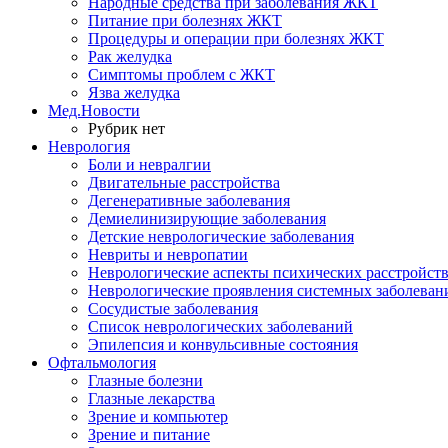
Народные средства при заболевания ЖКТ
Питание при болезнях ЖКТ
Процедуры и операции при болезнях ЖКТ
Рак желудка
Симптомы проблем с ЖКТ
Язва желудка
Мед.Новости
Рубрик нет
Неврология
Боли и невралгии
Двигательные расстройства
Дегенеративные заболевания
Демиелинизирующие заболевания
Детские неврологические заболевания
Невриты и невропатии
Неврологические аспекты психических расстройст
Неврологические проявления системных заболеван
Сосудистые заболевания
Список неврологических заболеваний
Эпилепсия и конвульсивные состояния
Офтальмология
Глазные болезни
Глазные лекарства
Зрение и компьютер
Зрение и питание