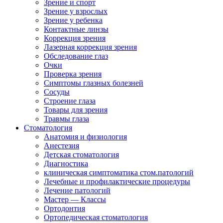
Зрение и спорт
Зрение у взрослых
Зрение у ребенка
Контактные линзы
Коррекция зрения
Лазерная коррекция зрения
Обследование глаз
Очки
Проверка зрения
Симптомы глазных болезней
Сосуды
Строение глаза
Товары для зрения
Травмы глаза
Стоматология
Анатомия и физиология
Анестезия
Детская стоматология
Диагностика
клиническая симптоматика стом.патологий
Лечебные и профилактические процедуры
Лечение патологий
Мастер — Классы
Ортодонтия
Ортопедическая стоматология