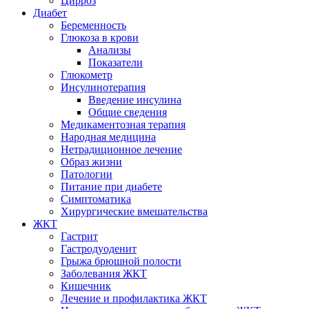
Цирроз
Диабет
Беременность
Глюкоза в крови
Анализы
Показатели
Глюкометр
Инсулинотерапия
Введение инсулина
Общие сведения
Медикаментозная терапия
Народная медицина
Нетрадиционное лечение
Образ жизни
Патологии
Питание при диабете
Симптоматика
Хирургические вмешательства
ЖКТ
Гастрит
Гастродуоденит
Грыжа брюшной полости
Заболевания ЖКТ
Кишечник
Лечение и профилактика ЖКТ