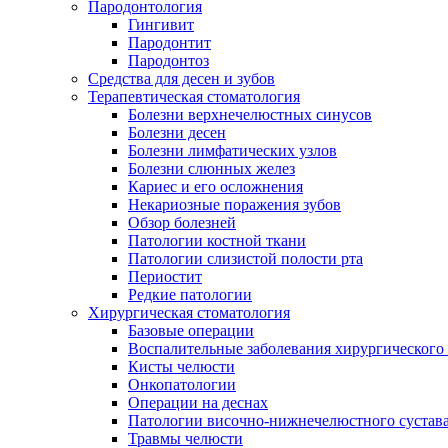
Пародонтология
Гингивит
Пародонтит
Пародонтоз
Средства для десен и зубов
Терапевтическая стоматология
Болезни верхнечелюстных синусов
Болезни десен
Болезни лимфатических узлов
Болезни слюнных желез
Кариес и его осложнения
Некариозные поражения зубов
Обзор болезней
Патологии костной ткани
Патологии слизистой полости рта
Периостит
Редкие патологии
Хирургическая стоматология
Базовые операции
Воспалительные заболевания хирургического
Кисты челюсти
Онкопатологии
Операции на деснах
Патологии височно-нижнечелюстного сустав
Травмы челюсти