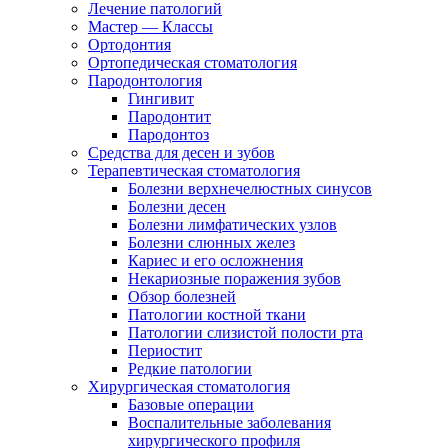
Лечение патологий
Мастер — Классы
Ортодонтия
Ортопедическая стоматология
Пародонтология
Гингивит
Пародонтит
Пародонтоз
Средства для десен и зубов
Терапевтическая стоматология
Болезни верхнечелюстных синусов
Болезни десен
Болезни лимфатических узлов
Болезни слюнных желез
Кариес и его осложнения
Некариозные поражения зубов
Обзор болезней
Патологии костной ткани
Патологии слизистой полости рта
Периостит
Редкие патологии
Хирургическая стоматология
Базовые операции
Воспалительные заболевания
хирургического профиля