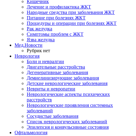
Кишечник
Лечение и профилактика ЖКТ
Народные средства при заболевания ЖКТ
Питание при болезнях ЖКТ
Процедуры и операции при болезнях ЖКТ
Рак желудка
Симптомы проблем с ЖКТ
Язва желудка
Мед.Новости
Рубрик нет
Неврология
Боли и невралгии
Двигательные расстройства
Дегенеративные заболевания
Демиелинизирующие заболевания
Детские неврологические заболевания
Невриты и невропатии
Неврологические аспекты психических
расстройств
Неврологические проявления системных
заболеваний
Сосудистые заболевания
Список неврологических заболеваний
Эпилепсия и конвульсивные состояния
Офтальмология