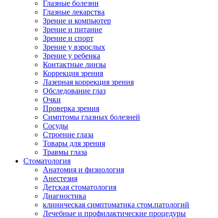
Глазные болезни
Глазные лекарства
Зрение и компьютер
Зрение и питание
Зрение и спорт
Зрение у взрослых
Зрение у ребенка
Контактные линзы
Коррекция зрения
Лазерная коррекция зрения
Обследование глаз
Очки
Проверка зрения
Симптомы глазных болезней
Сосуды
Строение глаза
Товары для зрения
Травмы глаза
Стоматология
Анатомия и физиология
Анестезия
Детская стоматология
Диагностика
клиническая симптоматика стом.патологий
Лечебные и профилактические процедуры