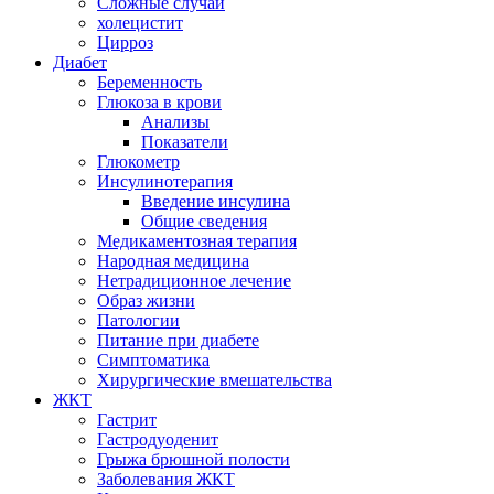
Сложные случаи
холецистит
Цирроз
Диабет
Беременность
Глюкоза в крови
Анализы
Показатели
Глюкометр
Инсулинотерапия
Введение инсулина
Общие сведения
Медикаментозная терапия
Народная медицина
Нетрадиционное лечение
Образ жизни
Патологии
Питание при диабете
Симптоматика
Хирургические вмешательства
ЖКТ
Гастрит
Гастродуоденит
Грыжа брюшной полости
Заболевания ЖКТ