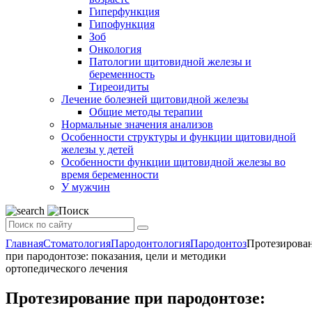
Гиперфункция
Гипофункция
Зоб
Онкология
Патологии щитовидной железы и
беременность
Тиреоидиты
Лечение болезней щитовидной железы
Общие методы терапии
Нормальные значения анализов
Особенности структуры и функции щитовидной
железы у детей
Особенности функции щитовидной железы во
время беременности
У мужчин
Главная
Стоматология
Пародонтология
Пародонтоз
Протезирова
при пародонтозе: показания, цели и методики
ортопедического лечения
Протезирование при пародонтозе: