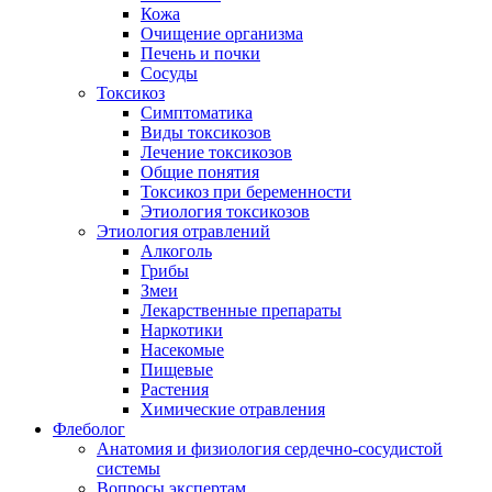
Кожа
Очищение организма
Печень и почки
Сосуды
Токсикоз
Cимптоматика
Виды токсикозов
Лечение токсикозов
Общие понятия
Токсикоз при беременности
Этиология токсикозов
Этиология отравлений
Алкоголь
Грибы
Змеи
Лекарственные препараты
Наркотики
Насекомые
Пищевые
Растения
Химические отравления
Флеболог
Анатомия и физиология сердечно-сосудистой
системы
Вопросы экспертам