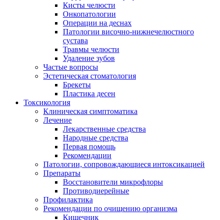
Кисты челюсти
Онкопатологии
Операции на деснах
Патологии височно-нижнечелюстного
сустава
Травмы челюсти
Удаление зубов
Частые вопросы
Эстетическая стоматология
Брекеты
Пластика десен
Токсикология
Клиническая симптоматика
Лечение
Лекарственные средства
Народные средства
Первая помощь
Рекомендации
Патологии, сопровождающиеся интоксикацией
Препараты
Восстановители микрофлоры
Противодиерейные
Профилактика
Рекомендации по очищению организма
Кишечник