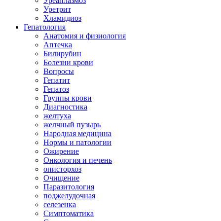
Уреаплазмоз
Уретрит
Хламидиоз
Гепатология
Анатомия и физиология
Аптечка
Билирубин
Болезни крови
Вопросы
Гепатит
Гепатоз
Группы крови
Диагностика
желтуха
желчный пузырь
Народная медицина
Нормы и патологии
Ожирение
Онкология и печень
описторхоз
Очищение
Паразитология
поджелудочная
селезенка
Симптоматика