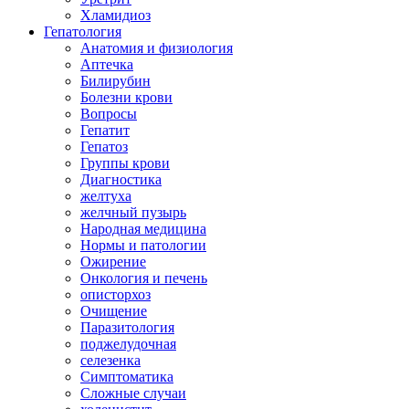
Хламидиоз
Гепатология
Анатомия и физиология
Аптечка
Билирубин
Болезни крови
Вопросы
Гепатит
Гепатоз
Группы крови
Диагностика
желтуха
желчный пузырь
Народная медицина
Нормы и патологии
Ожирение
Онкология и печень
описторхоз
Очищение
Паразитология
поджелудочная
селезенка
Симптоматика
Сложные случаи