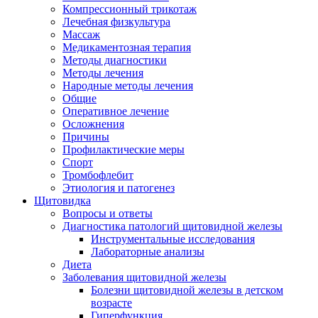
Компрессионный трикотаж
Лечебная физкультура
Массаж
Медикаментозная терапия
Методы диагностики
Методы лечения
Народные методы лечения
Общие
Оперативное лечение
Осложнения
Причины
Профилактические меры
Спорт
Тромбофлебит
Этиология и патогенез
Щитовидка
Вопросы и ответы
Диагностика патологий щитовидной железы
Инструментальные исследования
Лабораторные анализы
Диета
Заболевания щитовидной железы
Болезни щитовидной железы в детском
возрасте
Гиперфункция