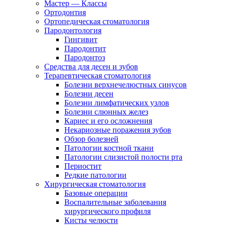
Мастер — Классы
Ортодонтия
Ортопедическая стоматология
Пародонтология
Гингивит
Пародонтит
Пародонтоз
Средства для десен и зубов
Терапевтическая стоматология
Болезни верхнечелюстных синусов
Болезни десен
Болезни лимфатических узлов
Болезни слюнных желез
Кариес и его осложнения
Некариозные поражения зубов
Обзор болезней
Патологии костной ткани
Патологии слизистой полости рта
Периостит
Редкие патологии
Хирургическая стоматология
Базовые операции
Воспалительные заболевания
хирургического профиля
Кисты челюсти