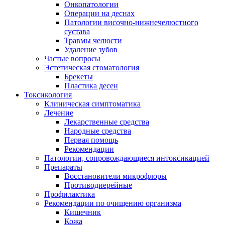
Онкопатологии
Операции на деснах
Патологии височно-нижнечелюстного
сустава
Травмы челюсти
Удаление зубов
Частые вопросы
Эстетическая стоматология
Брекеты
Пластика десен
Токсикология
Клиническая симптоматика
Лечение
Лекарственные средства
Народные средства
Первая помощь
Рекомендации
Патологии, сопровождающиеся интоксикацией
Препараты
Восстановители микрофлоры
Противодиерейные
Профилактика
Рекомендации по очищению организма
Кишечник
Кожа