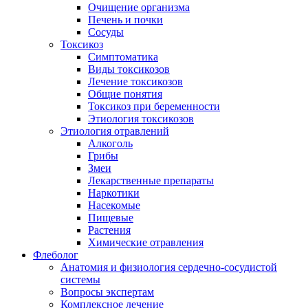
Очищение организма
Печень и почки
Сосуды
Токсикоз
Cимптоматика
Виды токсикозов
Лечение токсикозов
Общие понятия
Токсикоз при беременности
Этиология токсикозов
Этиология отравлений
Алкоголь
Грибы
Змеи
Лекарственные препараты
Наркотики
Насекомые
Пищевые
Растения
Химические отравления
Флеболог
Анатомия и физиология сердечно-сосудистой
системы
Вопросы экспертам
Комплексное лечение