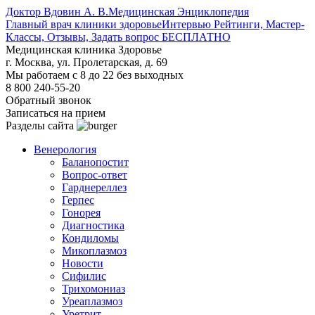
Доктор Вдовин А. В.
Медицинская Энциклопедия
Главный врач клиники здоровье
Интервью Рейтинги, Мастер-
Классы, Отзывы, Задать вопрос БЕСПЛАТНО
Медицинская клиника Здоровье
г. Москва, ул. Пролетарская, д. 69
Мы работаем с 8 до 22 без выходных
8 800 240-55-20
Обратный звонок
Записаться на прием
Разделы сайта
Венерология
Баланопостит
Вопрос-ответ
Гарднереллез
Герпес
Гонорея
Диагностика
Кондиломы
Микоплазмоз
Новости
Сифилис
Трихомониаз
Уреаплазмоз
Уретрит