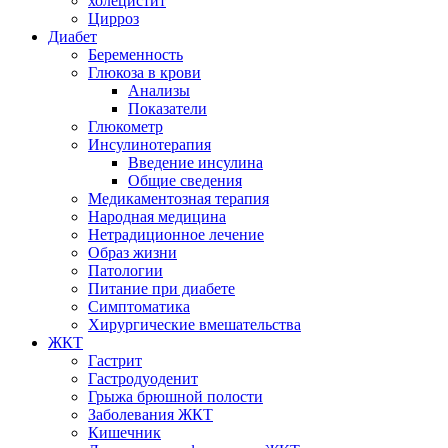
холецистит
Цирроз
Диабет
Беременность
Глюкоза в крови
Анализы
Показатели
Глюкометр
Инсулинотерапия
Введение инсулина
Общие сведения
Медикаментозная терапия
Народная медицина
Нетрадиционное лечение
Образ жизни
Патологии
Питание при диабете
Симптоматика
Хирургические вмешательства
ЖКТ
Гастрит
Гастродуоденит
Грыжа брюшной полости
Заболевания ЖКТ
Кишечник