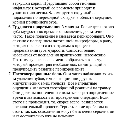
верхушки корня. Представляет собой гнойный
инфильтрат, который со временем приводит к
уплотнению десны. Формируется округлый очаг
поражения по переходной складке, в области верхушек
корней причинного зуба.
Трудности прорезывания 3 моляра
. Болит десна около
зуба мудрости во время его появления, достаточно
часто. Такое поражение называется перикоронарит. Оно
связано с попаданием патогенной микрофлоры, в рану,
которая появляется из-за травмы в процессе
прорезывания зуба мудрости. Самостоятельно
избавиться от воспаления практически невозможно.
Поэтому лучше своевременно обратиться к врачу,
который проведет ряд необходимых манипуляций и
предупредить развитие перикоронарита.
Послеоперационные боли.
Они часто наблюдаются из-
за удаления зубов, имплантации или других
хирургических вмешательств. Все неприятные
ощущения являются своеобразной реакцией на травму.
Они должны постепенно снижаться через определенное
время в зависимости от проведенной операции. Если
этого не происходит, то, скорее всего, развивается
воспалительный процесс. Терпеть такие проблемы не
стоит, так как осложнения могут быть очень серьезными
и самостоятельно уже не исчезнут.