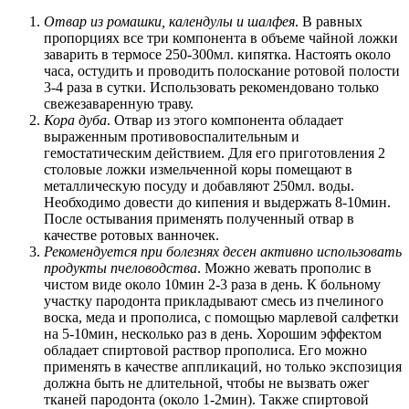
Отвар из ромашки, календулы и шалфея
. В равных
пропорциях все три компонента в объеме чайной ложки
заварить в термосе 250-300мл. кипятка. Настоять около
часа, остудить и проводить полоскание ротовой полости
3-4 раза в сутки. Использовать рекомендовано только
свежезаваренную траву.
Кора дуба
. Отвар из этого компонента обладает
выраженным противовоспалительным и
гемостатическим действием. Для его приготовления 2
столовые ложки измельченной коры помещают в
металлическую посуду и добавляют 250мл. воды.
Необходимо довести до кипения и выдержать 8-10мин.
После остывания применять полученный отвар в
качестве ротовых ванночек.
Рекомендуется при болезнях десен активно использовать
продукты пчеловодства
. Можно жевать прополис в
чистом виде около 10мин 2-3 раза в день. К больному
участку пародонта прикладывают смесь из пчелиного
воска, меда и прополиса, с помощью марлевой салфетки
на 5-10мин, несколько раз в день. Хорошим эффектом
обладает спиртовой раствор прополиса. Его можно
применять в качестве аппликаций, но только экспозиция
должна быть не длительной, чтобы не вызвать ожег
тканей пародонта (около 1-2мин). Также спиртовой