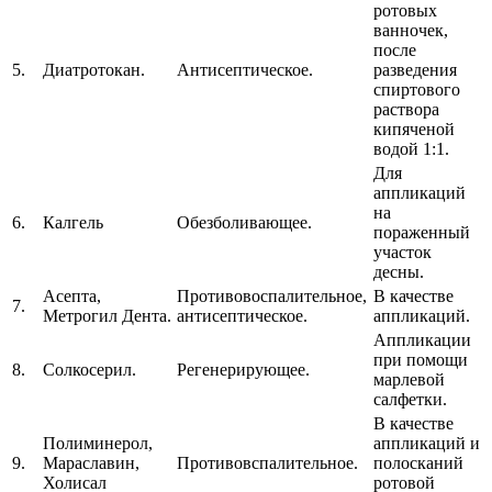
ротовых
ванночек,
после
5.
Диатротокан.
Антисептическое.
разведения
спиртового
раствора
кипяченой
водой 1:1.
Для
аппликаций
на
6.
Калгель
Обезболивающее.
пораженный
участок
десны.
Асепта,
Противовоспалительное,
В качестве
7.
Метрогил Дента.
антисептическое.
аппликаций.
Аппликации
при помощи
8.
Солкосерил.
Регенерирующее.
марлевой
салфетки.
В качестве
Полиминерол,
аппликаций и
9.
Мараславин,
Противовспалительное.
полосканий
Холисал
ротовой