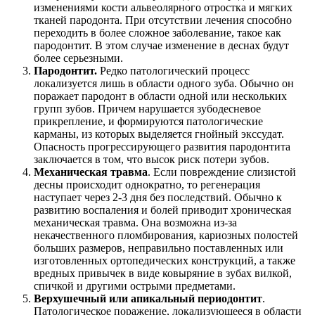
изменениями кости альвеолярного отростка и мягких
тканей пародонта. При отсутствии лечения способно
переходить в более сложное заболевание, такое как
пародонтит. В этом случае изменение в деснах будут
более серьезными.
Пародонтит.
Редко патологический процесс
локализуется лишь в области одного зуба. Обычно он
поражает пародонт в области одной или нескольких
групп зубов. Причем нарушается зубодесневое
прикрепление, и формируются патологические
карманы, из которых выделяется гнойный экссудат.
Опасность прогрессирующего развития пародонтита
заключается в том, что высок риск потери зубов.
Механическая травма
. Если повреждение слизистой
десны происходит однократно, то регенерация
наступает через 2-3 дня без последствий. Обычно к
развитию воспаления и болей приводит хроническая
механическая травма. Она возможна из-за
некачественного пломбирования, кариозных полостей
больших размеров, неправильно поставленных или
изготовленных ортопедических конструкций, а также
вредных привычек в виде ковыряние в зубах вилкой,
спичкой и другими острыми предметами.
Верхушечный или апикальный периодонтит
.
Патологическое поражение, локализующееся в области