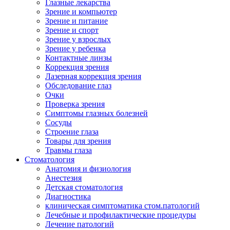
Глазные лекарства
Зрение и компьютер
Зрение и питание
Зрение и спорт
Зрение у взрослых
Зрение у ребенка
Контактные линзы
Коррекция зрения
Лазерная коррекция зрения
Обследование глаз
Очки
Проверка зрения
Симптомы глазных болезней
Сосуды
Строение глаза
Товары для зрения
Травмы глаза
Стоматология
Анатомия и физиология
Анестезия
Детская стоматология
Диагностика
клиническая симптоматика стом.патологий
Лечебные и профилактические процедуры
Лечение патологий