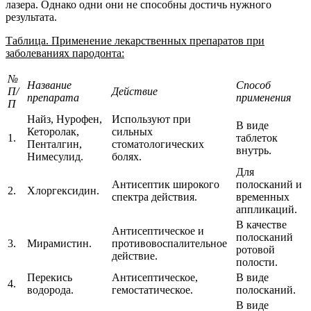
лазера. Однако одни они не способны достичь нужного
результата.
Таблица. Применение лекарственных препаратов при
заболеваниях пародонта:
№
Название
Способ
П/
Действие
препарата
применения
П
Найз, Нурофен,
Используют при
В виде
Кеторолак,
сильных
1.
таблеток
Пенталгин,
стоматологических
внутрь.
Нимесулид.
болях.
Для
Антисептик широкого
полосканий и
2.
Хлоргексидин.
спектра действия.
временных
аппликаций.
В качестве
Антисептическое и
полосканий
3.
Мирамистин.
противовоспалительное
ротовой
действие.
полости.
Перекись
Антисептическое,
В виде
4.
водорода.
гемостатическое.
полосканий.
В виде