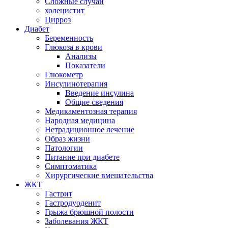
Сложные случаи
холецистит
Цирроз
Диабет
Беременность
Глюкоза в крови
Анализы
Показатели
Глюкометр
Инсулинотерапия
Введение инсулина
Общие сведения
Медикаментозная терапия
Народная медицина
Нетрадиционное лечение
Образ жизни
Патологии
Питание при диабете
Симптоматика
Хирургические вмешательства
ЖКТ
Гастрит
Гастродуоденит
Грыжа брюшной полости
Заболевания ЖКТ