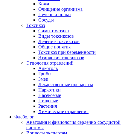
Кожа
Очищение организма
Печень и почки
Сосуды
Токсикоз
Cимптоматика
Виды токсикозов
Лечение токсикозов
Общие понятия
Токсикоз при беременности
Этиология токсикозов
Этиология отравлений
Алкоголь
Грибы
Змеи
Лекарственные препараты
Наркотики
Насекомые
Пищевые
Растения
Химические отравления
Флеболог
Анатомия и физиология сердечно-сосудистой
системы
Вопросы экспертам