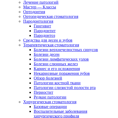
Лечение патологий
Мастер — Классы
Ортодонтия
Ортопедическая стоматология
Пародонтология
Гингивит
Пародонтит
Пародонтоз
Средства для десен и зубов
Терапевтическая стоматология
Болезни верхнечелюстных синусов
Болезни десен
Болезни лимфатических узлов
Болезни слюнных желез
Кариес и его осложнения
Некариозные поражения зубов
Обзор болезней
Патологии костной ткани
Патологии слизистой полости рта
Периостит
Редкие патологии
Хирургическая стоматология
Базовые операции
Воспалительные заболевания
хирургического профиля