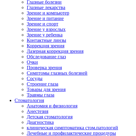
Глазные болезни
Глазные лекарства
Зрение и компьютер
Зрение и питание
Зрение и спорт
Зрение у взрослых
Зрение у ребенка
Контактные линзы
Коррекция зрения
Лазерная коррекция зрения
Обследование глаз
Очки
Проверка зрения
Симптомы глазных болезней
Сосуды
Строение глаза
Товары для зрения
Травмы глаза
Стоматология
Анатомия и физиология
Анестезия
Детская стоматология
Диагностика
клиническая симптоматика стом.патологий
Лечебные и профилактические процедуры