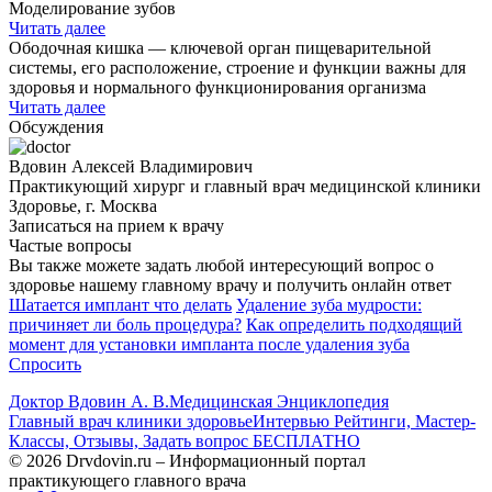
Моделирование зубов
Читать далее
Ободочная кишка — ключевой орган пищеварительной
системы, его расположение, строение и функции важны для
здоровья и нормального функционирования организма
Читать далее
Обсуждения
Вдовин Алексей Владимирович
Практикующий хирург и главный врач медицинской клиники
Здоровье, г. Москва
Записаться на прием к врачу
Частые вопросы
Вы также можете задать любой интересующий вопрос о
здоровье нашему главному врачу и получить онлайн ответ
Шатается имплант что делать
Удаление зуба мудрости:
причиняет ли боль процедура?
Как определить подходящий
момент для установки импланта после удаления зуба
Спросить
Доктор Вдовин А. В.
Медицинская Энциклопедия
Главный врач клиники здоровье
Интервью Рейтинги, Мастер-
Классы, Отзывы, Задать вопрос БЕСПЛАТНО
© 2026 Drvdovin.ru – Информационный портал
практикующего главного врача