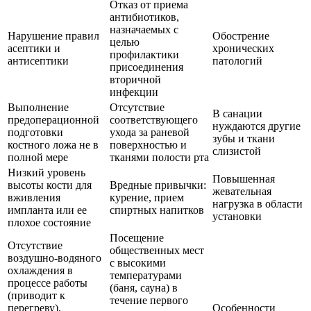
Отказ от приема
антибиотиков,
назначаемых с
Нарушение правил
Обострение
целью
асептики и
хронических
профилактики
антисептики
патологий
присоединения
вторичной
инфекции
Выполнение
Отсутствие
В санации
предоперационной
соответствующего
нуждаются другие
подготовки
ухода за раневой
зубы и ткани
костного ложа не в
поверхностью и
слизистой
полной мере
тканями полости рта
Низкий уровень
Повышенная
высоты кости для
Вредные привычки:
жевательная
вживления
курение, прием
нагрузка в области
импланта или ее
спиртных напитков
установки
плохое состояние
Посещение
Отсутствие
общественных мест
воздушно-водяного
с высокими
охлаждения в
температурами
процессе работы
(баня, сауна) в
(приводит к
течение первого
перегреву),
Особенности