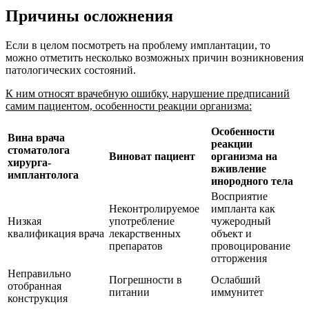
Причины осложнения
Если в целом посмотреть на проблему имплантации, то
можно отметить несколько возможных причин возникновения
патологических состояний.
К ним относят врачебную ошибку, нарушение предписаний
самим пациентом, особенности реакции организма:
Особенности
Вина врача
реакции
стоматолога
Виноват пациент
организма на
хирурга-
вживление
имплантолога
инородного тела
Восприятие
Неконтролируемое
импланта как
Низкая
употребление
чужеродный
квалификация врача
лекарственных
объект и
препаратов
провоцирование
отторжения
Неправильно
Погрешности в
Ослабший
отобранная
питании
иммунитет
конструкция