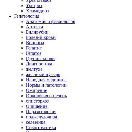
Уреаплазмоз
Уретрит
Хламидиоз
Гепатология
Анатомия и физиология
Аптечка
Билирубин
Болезни крови
Вопросы
Гепатит
Гепатоз
Группы крови
Диагностика
желтуха
желчный пузырь
Народная медицина
Нормы и патологии
Ожирение
Онкология и печень
описторхоз
Очищение
Паразитология
поджелудочная
селезенка
Симптоматика