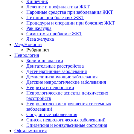
Кишечник
Лечение и профилактика ЖКТ
Народные средства при заболевания ЖКТ
Питание при болезнях ЖКТ
Процедуры и операции при болезнях ЖКТ
Рак желудка
Симптомы проблем с ЖКТ
Язва желудка
Мед.Новости
Рубрик нет
Неврология
Боли и невралгии
Двигательные расстройства
Дегенеративные заболевания
Демиелинизирующие заболевания
Детские неврологические заболевания
Невриты и невропатии
Неврологические аспекты психических
расстройств
Неврологические проявления системных
заболеваний
Сосудистые заболевания
Список неврологических заболеваний
Эпилепсия и конвульсивные состояния
Офтальмология