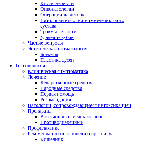
Кисты челюсти
Онкопатологии
Операции на деснах
Патологии височно-нижнечелюстного
сустава
Травмы челюсти
Удаление зубов
Частые вопросы
Эстетическая стоматология
Брекеты
Пластика десен
Токсикология
Клиническая симптоматика
Лечение
Лекарственные средства
Народные средства
Первая помощь
Рекомендации
Патологии, сопровождающиеся интоксикацией
Препараты
Восстановители микрофлоры
Противодиерейные
Профилактика
Рекомендации по очищению организма
Кишечник