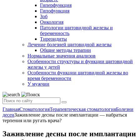
Гиперфункция
Гипофункция
Зоб
Онкология
Патологии щитовидной железы и
беременность
Тиреоидиты
Лечение болезней щитовидной железы
Общие методы терапии
Нормальные значения анализов
Особенности структуры и функции щитовидной
железы у детей
Особенности функции щитовидной железы во
время беременности
У мужчин
Главная
Стоматология
Терапевтическая стоматология
Болезни
десен
Заживление десны после имплантации — набраться
терпения или ругать врача?
Заживление десны после имплантации