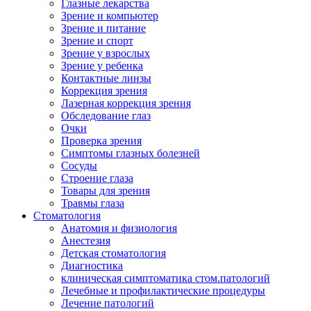
Глазные лекарства
Зрение и компьютер
Зрение и питание
Зрение и спорт
Зрение у взрослых
Зрение у ребенка
Контактные линзы
Коррекция зрения
Лазерная коррекция зрения
Обследование глаз
Очки
Проверка зрения
Симптомы глазных болезней
Сосуды
Строение глаза
Товары для зрения
Травмы глаза
Стоматология
Анатомия и физиология
Анестезия
Детская стоматология
Диагностика
клиническая симптоматика стом.патологий
Лечебные и профилактические процедуры
Лечение патологий