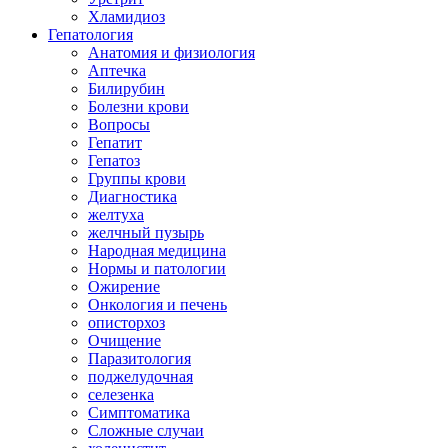
Хламидиоз
Гепатология
Анатомия и физиология
Аптечка
Билирубин
Болезни крови
Вопросы
Гепатит
Гепатоз
Группы крови
Диагностика
желтуха
желчный пузырь
Народная медицина
Нормы и патологии
Ожирение
Онкология и печень
описторхоз
Очищение
Паразитология
поджелудочная
селезенка
Симптоматика
Сложные случаи