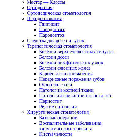
Мастер — Классы
Ортодонтия
Ортопедическая стоматология
Пародонтология
Гингивит
Пародонтит
Пародонтоз
Средства для десен и зубов
Терапевтическая стоматология
Болезни верхнечелюстных синусов
Болезни десен
Болезни лимфатических узлов
Болезни слюнных желез
Кариес и его осложнения
Некариозные поражения зубов
Обзор болезней
Патологии костной ткани
Патологии слизистой полости рта
Периостит
Редкие патологии
Хирургическая стоматология
Базовые операции
Воспалительные заболевания
хирургического профиля
Кисты челюсти