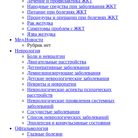
Лечение и профилактика ЖКТ
Народные средства при заболевания ЖКТ
Питание при болезнях ЖКТ
Процедуры и операции при болезнях ЖКТ
Рак желудка
Симптомы проблем с ЖКТ
Язва желудка
Мед.Новости
Рубрик нет
Неврология
Боли и невралгии
Двигательные расстройства
Дегенеративные заболевания
Демиелинизирующие заболевания
Детские неврологические заболевания
Невриты и невропатии
Неврологические аспекты психических
расстройств
Неврологические проявления системных
заболеваний
Сосудистые заболевания
Список неврологических заболеваний
Эпилепсия и конвульсивные состояния
Офтальмология
Глазные болезни