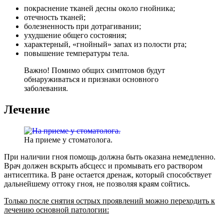
покраснение тканей десны около гнойника;
отечность тканей;
болезненность при дотрагивании;
ухудшение общего состояния;
характерный, «гнойный» запах из полости рта;
повышение температуры тела.
Важно! Помимо общих симптомов будут
обнаруживаться и признаки основного
заболевания.
Лечение
На приеме у стоматолога.
При наличии гноя помощь должна быть оказана немедленно.
Врач должен вскрыть абсцесс и промывать его раствором
антисептика. В ране остается дренаж, который способствует
дальнейшему оттоку гноя, не позволяя краям сойтись.
Только после снятия острых проявлений можно переходить к
лечению основной патологии: