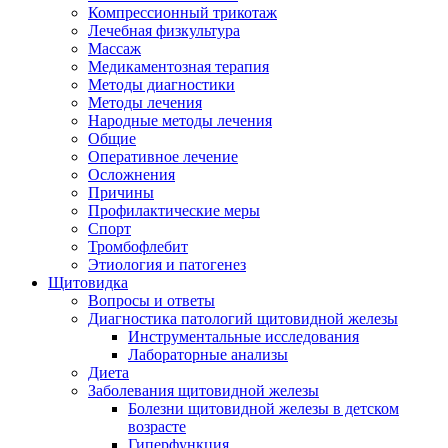
Компрессионный трикотаж
Лечебная физкультура
Массаж
Медикаментозная терапия
Методы диагностики
Методы лечения
Народные методы лечения
Общие
Оперативное лечение
Осложнения
Причины
Профилактические меры
Спорт
Тромбофлебит
Этиология и патогенез
Щитовидка
Вопросы и ответы
Диагностика патологий щитовидной железы
Инструментальные исследования
Лабораторные анализы
Диета
Заболевания щитовидной железы
Болезни щитовидной железы в детском
возрасте
Гиперфункция