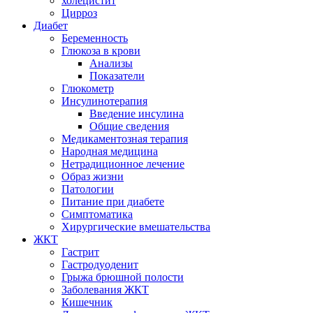
холецистит
Цирроз
Диабет
Беременность
Глюкоза в крови
Анализы
Показатели
Глюкометр
Инсулинотерапия
Введение инсулина
Общие сведения
Медикаментозная терапия
Народная медицина
Нетрадиционное лечение
Образ жизни
Патологии
Питание при диабете
Симптоматика
Хирургические вмешательства
ЖКТ
Гастрит
Гастродуоденит
Грыжа брюшной полости
Заболевания ЖКТ
Кишечник