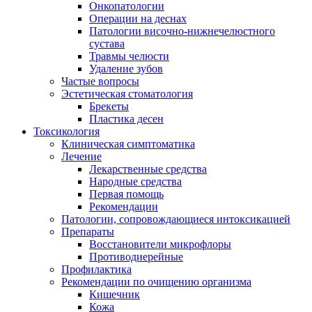
Онкопатологии
Операции на деснах
Патологии височно-нижнечелюстного
сустава
Травмы челюсти
Удаление зубов
Частые вопросы
Эстетическая стоматология
Брекеты
Пластика десен
Токсикология
Клиническая симптоматика
Лечение
Лекарственные средства
Народные средства
Первая помощь
Рекомендации
Патологии, сопровождающиеся интоксикацией
Препараты
Восстановители микрофлоры
Противодиерейные
Профилактика
Рекомендации по очищению организма
Кишечник
Кожа