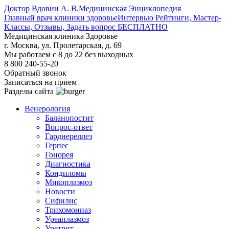
Доктор Вдовин А. В.
Медицинская Энциклопедия
Главный врач клиники здоровье
Интервью Рейтинги, Мастер-
Классы, Отзывы, Задать вопрос БЕСПЛАТНО
Медицинская клиника Здоровье
г. Москва, ул. Пролетарская, д. 69
Мы работаем с 8 до 22 без выходных
8 800 240-55-20
Обратный звонок
Записаться на прием
Разделы сайта
Венерология
Баланопостит
Вопрос-ответ
Гарднереллез
Герпес
Гонорея
Диагностика
Кондиломы
Микоплазмоз
Новости
Сифилис
Трихомониаз
Уреаплазмоз
Уретрит