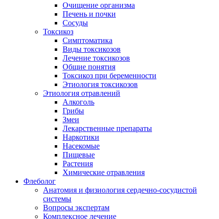
Очищение организма
Печень и почки
Сосуды
Токсикоз
Cимптоматика
Виды токсикозов
Лечение токсикозов
Общие понятия
Токсикоз при беременности
Этиология токсикозов
Этиология отравлений
Алкоголь
Грибы
Змеи
Лекарственные препараты
Наркотики
Насекомые
Пищевые
Растения
Химические отравления
Флеболог
Анатомия и физиология сердечно-сосудистой
системы
Вопросы экспертам
Комплексное лечение