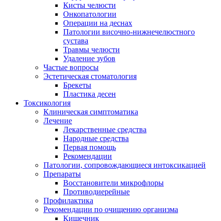
Кисты челюсти
Онкопатологии
Операции на деснах
Патологии височно-нижнечелюстного
сустава
Травмы челюсти
Удаление зубов
Частые вопросы
Эстетическая стоматология
Брекеты
Пластика десен
Токсикология
Клиническая симптоматика
Лечение
Лекарственные средства
Народные средства
Первая помощь
Рекомендации
Патологии, сопровождающиеся интоксикацией
Препараты
Восстановители микрофлоры
Противодиерейные
Профилактика
Рекомендации по очищению организма
Кишечник