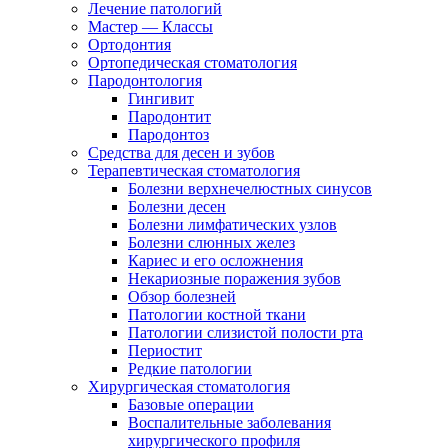
Лечение патологий
Мастер — Классы
Ортодонтия
Ортопедическая стоматология
Пародонтология
Гингивит
Пародонтит
Пародонтоз
Средства для десен и зубов
Терапевтическая стоматология
Болезни верхнечелюстных синусов
Болезни десен
Болезни лимфатических узлов
Болезни слюнных желез
Кариес и его осложнения
Некариозные поражения зубов
Обзор болезней
Патологии костной ткани
Патологии слизистой полости рта
Периостит
Редкие патологии
Хирургическая стоматология
Базовые операции
Воспалительные заболевания
хирургического профиля