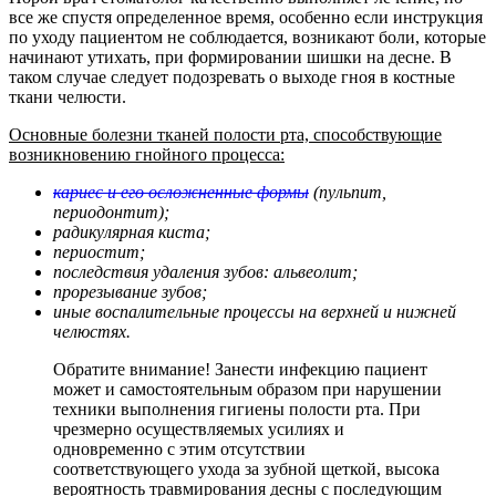
все же спустя определенное время, особенно если инструкция
по уходу пациентом не соблюдается, возникают боли, которые
начинают утихать, при формировании шишки на десне. В
таком случае следует подозревать о выходе гноя в костные
ткани челюсти.
Основные болезни тканей полости рта, способствующие
возникновению гнойного процесса:
кариес и его осложненные формы
(пульпит,
периодонтит);
радикулярная киста;
периостит;
последствия удаления зубов: альвеолит;
прорезывание зубов;
иные воспалительные процессы на верхней и нижней
челюстях.
Обратите внимание! Занести инфекцию пациент
может и самостоятельным образом при нарушении
техники выполнения гигиены полости рта. При
чрезмерно осуществляемых усилиях и
одновременно с этим отсутствии
соответствующего ухода за зубной щеткой, высока
вероятность травмирования десны с последующим