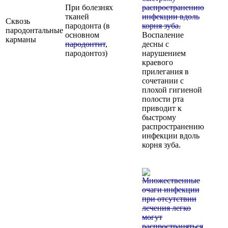
При болезнях
тканей
Сквозь
пародонта (в
пародонтальные
основном
Воспаление
карманы
пародонтит
,
десны с
пародонтоз)
нарушением
краевого
прилегания в
сочетании с
плохой гигиеной
полости рта
приводит к
быстрому
распространению
инфекции вдоль
корня зуба.