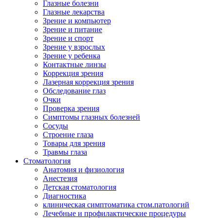
Глазные болезни
Глазные лекарства
Зрение и компьютер
Зрение и питание
Зрение и спорт
Зрение у взрослых
Зрение у ребенка
Контактные линзы
Коррекция зрения
Лазерная коррекция зрения
Обследование глаз
Очки
Проверка зрения
Симптомы глазных болезней
Сосуды
Строение глаза
Товары для зрения
Травмы глаза
Стоматология
Анатомия и физиология
Анестезия
Детская стоматология
Диагностика
клиническая симптоматика стом.патологий
Лечебные и профилактические процедуры