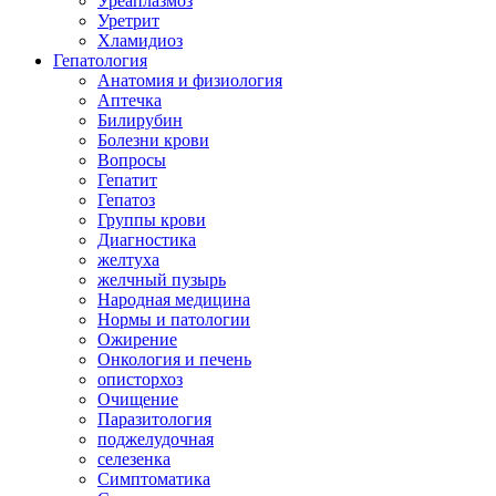
Уреаплазмоз
Уретрит
Хламидиоз
Гепатология
Анатомия и физиология
Аптечка
Билирубин
Болезни крови
Вопросы
Гепатит
Гепатоз
Группы крови
Диагностика
желтуха
желчный пузырь
Народная медицина
Нормы и патологии
Ожирение
Онкология и печень
описторхоз
Очищение
Паразитология
поджелудочная
селезенка
Симптоматика