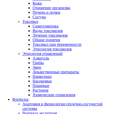
Кожа
Очищение организма
Печень и почки
Сосуды
Токсикоз
Cимптоматика
Виды токсикозов
Лечение токсикозов
Общие понятия
Токсикоз при беременности
Этиология токсикозов
Этиология отравлений
Алкоголь
Грибы
Змеи
Лекарственные препараты
Наркотики
Насекомые
Пищевые
Растения
Химические отравления
Флеболог
Анатомия и физиология сердечно-сосудистой
системы
Вопросы экспертам