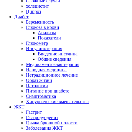
Сложные случаи
холецистит
Цирроз
Диабет
Беременность
Глюкоза в крови
Анализы
Показатели
Глюкометр
Инсулинотерапия
Введение инсулина
Общие сведения
Медикаментозная терапия
Народная медицина
Нетрадиционное лечение
Образ жизни
Патологии
Питание при диабете
Симптоматика
Хирургические вмешательства
ЖКТ
Гастрит
Гастродуоденит
Грыжа брюшной полости
Заболевания ЖКТ