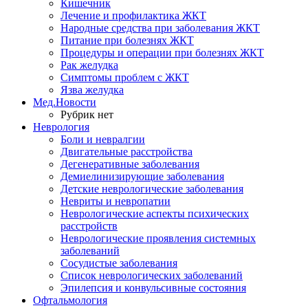
Кишечник
Лечение и профилактика ЖКТ
Народные средства при заболевания ЖКТ
Питание при болезнях ЖКТ
Процедуры и операции при болезнях ЖКТ
Рак желудка
Симптомы проблем с ЖКТ
Язва желудка
Мед.Новости
Рубрик нет
Неврология
Боли и невралгии
Двигательные расстройства
Дегенеративные заболевания
Демиелинизирующие заболевания
Детские неврологические заболевания
Невриты и невропатии
Неврологические аспекты психических
расстройств
Неврологические проявления системных
заболеваний
Сосудистые заболевания
Список неврологических заболеваний
Эпилепсия и конвульсивные состояния
Офтальмология