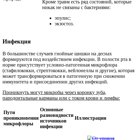
Кроме травм есть ряд состояний, которые
никак не связаны с бактериями:
эпулис;
экзостоз.
Инфекция
В большинстве случаев гнойные шишки на деснах
формируются под воздействием инфекции. В полости рта в
норме присутствует условно-патогенная микрофлора
(стафилококки, стрептококки, вейлонеллы и другие), которая
может трансформироваться в патогенную при снижении
иммунитета и присоединении других инфекций.
Проникнуть могут микробы через коронку зуба,
пародонтальные карманы или с током крови и лимфы:
Основные
Пути
разновидности
проникновения
Иллюстрации
источников
микрофлоры
инфекции