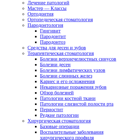
Лечение патологий
Мастер — Классы
Ортодонтия
Ортопедическая стоматология
Пародонтология
Гингивит
Пародонтит
Пародонтоз
Средства для десен и зубов
Терапевтическая стоматология
Болезни верхнечелюстных синусов
Болезни десен
Болезни лимфатических узлов
Болезни слюнных желез
Кариес и его осложнения
Некариозные поражения зубов
Обзор болезней
Патологии костной ткани
Патологии слизистой полости рта
Периостит
Редкие патологии
Хирургическая стоматология
Базовые операции
Воспалительные заболевания
хирургического профиля