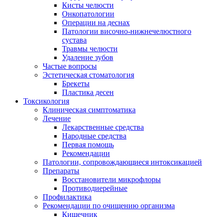
Кисты челюсти
Онкопатологии
Операции на деснах
Патологии височно-нижнечелюстного
сустава
Травмы челюсти
Удаление зубов
Частые вопросы
Эстетическая стоматология
Брекеты
Пластика десен
Токсикология
Клиническая симптоматика
Лечение
Лекарственные средства
Народные средства
Первая помощь
Рекомендации
Патологии, сопровождающиеся интоксикацией
Препараты
Восстановители микрофлоры
Противодиерейные
Профилактика
Рекомендации по очищению организма
Кишечник