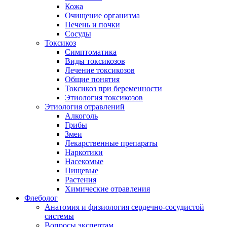
Кожа
Очищение организма
Печень и почки
Сосуды
Токсикоз
Cимптоматика
Виды токсикозов
Лечение токсикозов
Общие понятия
Токсикоз при беременности
Этиология токсикозов
Этиология отравлений
Алкоголь
Грибы
Змеи
Лекарственные препараты
Наркотики
Насекомые
Пищевые
Растения
Химические отравления
Флеболог
Анатомия и физиология сердечно-сосудистой
системы
Вопросы экспертам