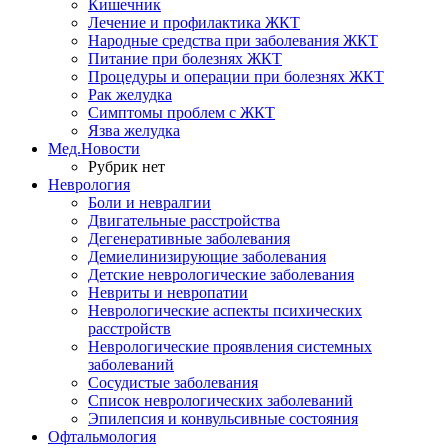
Кишечник
Лечение и профилактика ЖКТ
Народные средства при заболевания ЖКТ
Питание при болезнях ЖКТ
Процедуры и операции при болезнях ЖКТ
Рак желудка
Симптомы проблем с ЖКТ
Язва желудка
Мед.Новости
Рубрик нет
Неврология
Боли и невралгии
Двигательные расстройства
Дегенеративные заболевания
Демиелинизирующие заболевания
Детские неврологические заболевания
Невриты и невропатии
Неврологические аспекты психических
расстройств
Неврологические проявления системных
заболеваний
Сосудистые заболевания
Список неврологических заболеваний
Эпилепсия и конвульсивные состояния
Офтальмология