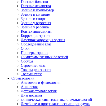
Глазные болезни
Глазные лекарства
Зрение и компьютер
Зрение и питание
Зрение и спорт
Зрение у взрослых
Зрение у ребенка
Контактные линзы
Коррекция зрения
Лазерная коррекция зрения
Обследование глаз
Очки
Проверка зрения
Симптомы глазных болезней
Сосуды
Строение глаза
Товары для зрения
Травмы глаза
Стоматология
Анатомия и физиология
Анестезия
Детская стоматология
Диагностика
клиническая симптоматика стом.патологий
Лечебные и профилактические процедуры