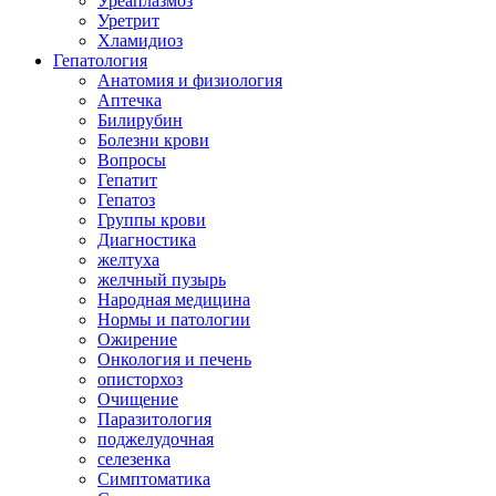
Уреаплазмоз
Уретрит
Хламидиоз
Гепатология
Анатомия и физиология
Аптечка
Билирубин
Болезни крови
Вопросы
Гепатит
Гепатоз
Группы крови
Диагностика
желтуха
желчный пузырь
Народная медицина
Нормы и патологии
Ожирение
Онкология и печень
описторхоз
Очищение
Паразитология
поджелудочная
селезенка
Симптоматика