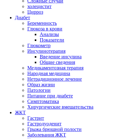
Сложные случаи
холецистит
Цирроз
Диабет
Беременность
Глюкоза в крови
Анализы
Показатели
Глюкометр
Инсулинотерапия
Введение инсулина
Общие сведения
Медикаментозная терапия
Народная медицина
Нетрадиционное лечение
Образ жизни
Патологии
Питание при диабете
Симптоматика
Хирургические вмешательства
ЖКТ
Гастрит
Гастродуоденит
Грыжа брюшной полости
Заболевания ЖКТ