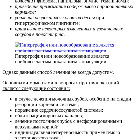
полости
( фиброма, папиллома, эпулис, гемангиома);
проведение прижигания содержимого пародонтальных
карманов;
удаление разросшихся сосочков десны
при
гипертрофическом гингивите;
прижигание некоторых измененных и увеличенных
сосудов в полости рта.
Гипертрофия или новообразование является
наиболее частым показанием к коагуляции
Однако данный способ лечения не всегда допустим.
Основными моментами в вопросах противопоказаний
является следующие состояния:
в случае лечения молочных зубов, особенно на стадии
резорбции корневой системы;
поражение сердечнососудистой системы;
облитерация корневых каналов;
лечение постоянных зубов с несформированными
верхушками корней;
индивидуальная непереносимость применяемого
электрического тока.