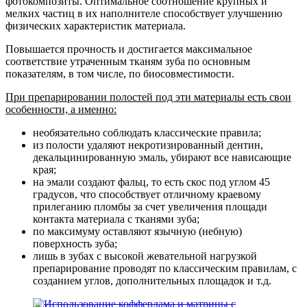
фотокомпозиты. Оптимальное соотношение крупных и
мелких частиц в их наполнителе способствует улучшению
физических характеристик материала.
Повышается прочность и достигается максимальное
соответствие утраченным тканям зуба по основным
показателям, в том числе, по биосовместимости.
При препарировании полостей под эти материалы есть свои
особенности, а именно:
необязательно соблюдать классические правила;
из полости удаляют некротизированный дентин,
декальцинированную эмаль, убирают все нависающие
края;
на эмали создают фальц, то есть скос под углом 45
градусов, что способствует отличному краевому
прилеганию пломбы за счет увеличения площади
контакта материала с тканями зуба;
по максимуму оставляют язычную (небную)
поверхность зуба;
лишь в зубах с высокой жевательной нагрузкой
препарирование проводят по классическим правилам, с
созданием углов, дополнительных площадок и т.д.