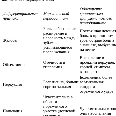
Обострение
Дифференциальные
Маргинальный
хронического
признаки
периодонтит
гранулематозного
периодонтита
Больше беспокоит
Постоянная ноющая
распирание и
боль, в причинном
неловкость между
Жалобы
зубе, острые боли в
зубами,
анамнезе, выбухани
усиливающиеся
на десне
после жевания
Воспаление в
Отечность и
проекции верхушек
Объективно
гиперемия
корней, симптом
вазопареза
Болезненна, более
Болезненна, больше
вертикальная,
Перкуссия
горизонтальная
синдром
отраженного удара
Чувствительна в
области
пораженного
Чувствительна в зо
Пальпация
участка (десневой
очага воспаления
сосочек и