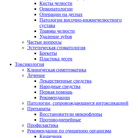
Кисты челюсти
Онкопатологии
Операции на деснах
Патологии височно-нижнечелюстного
сустава
Травмы челюсти
Удаление зубов
Частые вопросы
Эстетическая стоматология
Брекеты
Пластика десен
Токсикология
Клиническая симптоматика
Лечение
Лекарственные средства
Народные средства
Первая помощь
Рекомендации
Патологии, сопровождающиеся интоксикацией
Препараты
Восстановители микрофлоры
Противодиерейные
Профилактика
Рекомендации по очищению организма
Кишечник