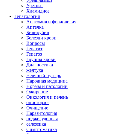
Уреаплазмоз
Уретрит
Хламидиоз
Гепатология
Анатомия и физиология
Аптечка
Билирубин
Болезни крови
Вопросы
Гепатит
Гепатоз
Группы крови
Диагностика
желтуха
желчный пузырь
Народная медицина
Нормы и патологии
Ожирение
Онкология и печень
описторхоз
Очищение
Паразитология
поджелудочная
селезенка
Симптоматика