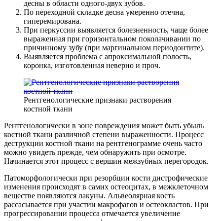
десны в области одного-двух зубов.
По переходной складке десна умеренно отечна,
гиперемирована.
При перкуссии выявляется болезненность, чаще более
выраженная при горизонтальном поколачивании по
причинному зубу (при маргинальном периодонтите).
Выявляется проблема с апроксимальной полость,
коронка, изготовленная неверно и проч.
Рентгенологические признаки растворения
костной ткани
Рентгенологически в зоне повреждения может быть убыль
костной ткани различной степени выраженности. Процесс
деструкции костной ткани на рентгенограмме очень часто
можно увидеть прежде, чем обнаружить при осмотре.
Начинается этот процесс с вершин межзубных перегородок.
Патоморфологически при резорбции кости дистрофические
изменения происходят в самих остеоцитах, в межклеточном
веществе появляются лакуны. Альвеолярная кость
рассасывается при участии макрофагов и остеокластов. При
прогрессировании процесса отмечается увеличение