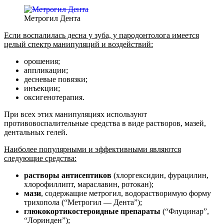
Метрогил Дента
Если воспалилась десна у зуба, у пародонтолога имеется
целый спектр манипуляций и воздействий:
орошения;
аппликации;
десневые повязки;
инъекции;
оксигенотерапия.
При всех этих манипуляциях используют
противовоспалительные средства в виде растворов, мазей,
дентальных гелей.
Наиболее популярными и эффективными являются
следующие средства:
растворы антисептиков
(хлоргексидин, фурацилин,
хлорофиллипт, мараславин, ротокан);
мази
, содержащие метрогил, водорастворимую форму
трихопола (“Метрогил — Дента”);
глюкокортикостероидные препараты
(“Флуцинар”,
“Лоринден”);