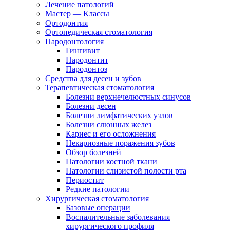
Лечение патологий
Мастер — Классы
Ортодонтия
Ортопедическая стоматология
Пародонтология
Гингивит
Пародонтит
Пародонтоз
Средства для десен и зубов
Терапевтическая стоматология
Болезни верхнечелюстных синусов
Болезни десен
Болезни лимфатических узлов
Болезни слюнных желез
Кариес и его осложнения
Некариозные поражения зубов
Обзор болезней
Патологии костной ткани
Патологии слизистой полости рта
Периостит
Редкие патологии
Хирургическая стоматология
Базовые операции
Воспалительные заболевания
хирургического профиля