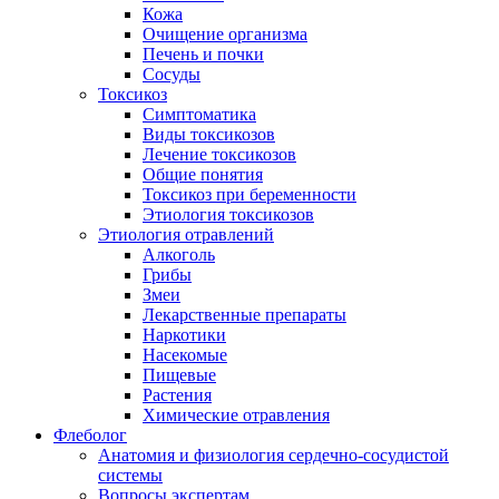
Кожа
Очищение организма
Печень и почки
Сосуды
Токсикоз
Cимптоматика
Виды токсикозов
Лечение токсикозов
Общие понятия
Токсикоз при беременности
Этиология токсикозов
Этиология отравлений
Алкоголь
Грибы
Змеи
Лекарственные препараты
Наркотики
Насекомые
Пищевые
Растения
Химические отравления
Флеболог
Анатомия и физиология сердечно-сосудистой
системы
Вопросы экспертам