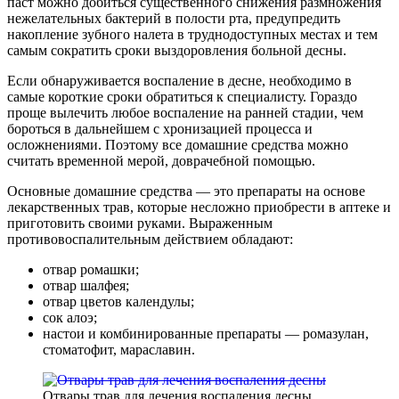
паст можно добиться существенного снижения размножения
нежелательных бактерий в полости рта, предупредить
накопление зубного налета в труднодоступных местах и тем
самым сократить сроки выздоровления больной десны.
Если обнаруживается воспаление в десне, необходимо в
самые короткие сроки обратиться к специалисту. Гораздо
проще вылечить любое воспаление на ранней стадии, чем
бороться в дальнейшем с хронизацией процесса и
осложнениями. Поэтому все домашние средства можно
считать временной мерой, доврачебной помощью.
Основные домашние средства — это препараты на основе
лекарственных трав, которые несложно приобрести в аптеке и
приготовить своими руками. Выраженным
противовоспалительным действием обладают:
отвар ромашки;
отвар шалфея;
отвар цветов календулы;
сок алоэ;
настои и комбинированные препараты — ромазулан,
стоматофит, мараславин.
Отвары трав для лечения воспаления десны