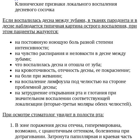
Клинические признаки локального воспаления
десневого сосочка
Если воспалилась десна между зубами, в тканях пародонта и в
десне наблюдается типичная картина острого воспаления, при
этом пациенты жалуются:
на постоянную ноющую боль разной степени
интенсивности;
на чувство распирания и неловкости в десне между
зубами;
что воспалилась десна и отошла от зуба;
на кровоточивость, отечность десны, ее покраснение;
на боли при жевании;
на воспаление лимфоузла под челюстью на стороне
проблемной десны;
на затруднение открывания рта и глотания при
значительном воспалении соответствующей
локализации (вторые-третьи моляры обеих челюстей).
При осмотре стоматолог увидит в полости рта:
В зоне поражения десна отечна, гиперемирована,
возможно, с цианотичным оттенком, болезненна при
дотрагивании. Затронута папиллярная и краевая часть