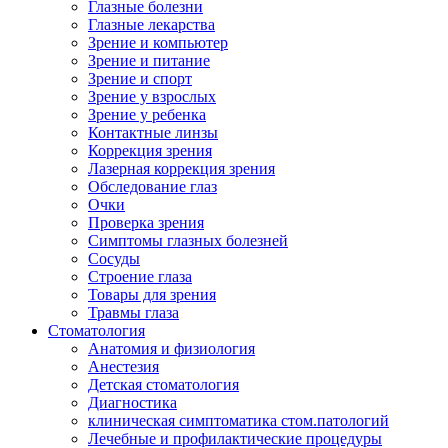
Глазные болезни
Глазные лекарства
Зрение и компьютер
Зрение и питание
Зрение и спорт
Зрение у взрослых
Зрение у ребенка
Контактные линзы
Коррекция зрения
Лазерная коррекция зрения
Обследование глаз
Очки
Проверка зрения
Симптомы глазных болезней
Сосуды
Строение глаза
Товары для зрения
Травмы глаза
Стоматология
Анатомия и физиология
Анестезия
Детская стоматология
Диагностика
клиническая симптоматика стом.патологий
Лечебные и профилактические процедуры