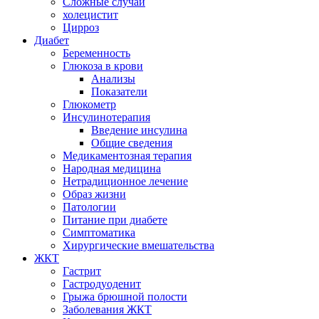
Сложные случаи
холецистит
Цирроз
Диабет
Беременность
Глюкоза в крови
Анализы
Показатели
Глюкометр
Инсулинотерапия
Введение инсулина
Общие сведения
Медикаментозная терапия
Народная медицина
Нетрадиционное лечение
Образ жизни
Патологии
Питание при диабете
Симптоматика
Хирургические вмешательства
ЖКТ
Гастрит
Гастродуоденит
Грыжа брюшной полости
Заболевания ЖКТ