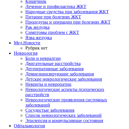
Кишечник
Лечение и профилактика ЖКТ
Народные средства при заболевания ЖКТ
Питание при болезнях ЖКТ
Процедуры и операции при болезнях ЖКТ
Рак желудка
Симптомы проблем с ЖКТ
Язва желудка
Мед.Новости
Рубрик нет
Неврология
Боли и невралгии
Двигательные расстройства
Дегенеративные заболевания
Демиелинизирующие заболевания
Детские неврологические заболевания
Невриты и невропатии
Неврологические аспекты психических
расстройств
Неврологические проявления системных
заболеваний
Сосудистые заболевания
Список неврологических заболеваний
Эпилепсия и конвульсивные состояния
Офтальмология