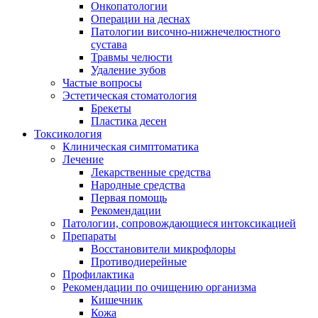
Онкопатологии
Операции на деснах
Патологии височно-нижнечелюстного
сустава
Травмы челюсти
Удаление зубов
Частые вопросы
Эстетическая стоматология
Брекеты
Пластика десен
Токсикология
Клиническая симптоматика
Лечение
Лекарственные средства
Народные средства
Первая помощь
Рекомендации
Патологии, сопровождающиеся интоксикацией
Препараты
Восстановители микрофлоры
Противодиерейные
Профилактика
Рекомендации по очищению организма
Кишечник
Кожа