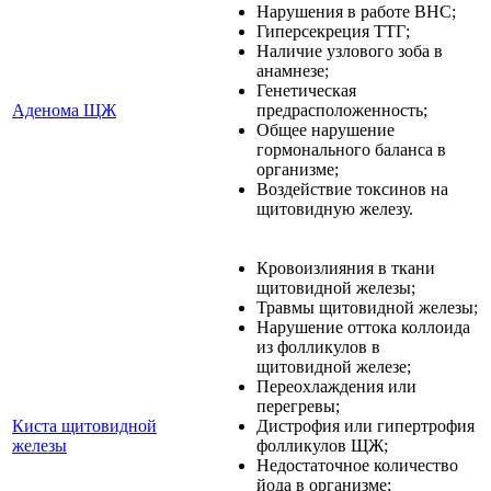
Нарушения в работе ВНС;
Гиперсекреция ТТГ;
Наличие узлового зоба в
анамнезе;
Генетическая
Аденома ЩЖ
предрасположенность;
Общее нарушение
гормонального баланса в
организме;
Воздействие токсинов на
щитовидную железу.
Кровоизлияния в ткани
щитовидной железы;
Травмы щитовидной железы;
Нарушение оттока коллоида
из фолликулов в
щитовидной железе;
Переохлаждения или
перегревы;
Киста щитовидной
Дистрофия или гипертрофия
железы
фолликулов ЩЖ;
Недостаточное количество
йода в организме;