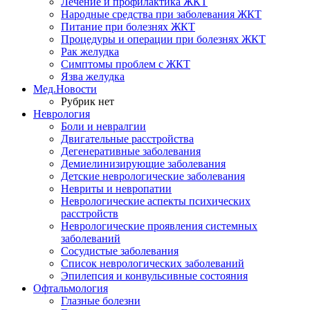
Лечение и профилактика ЖКТ
Народные средства при заболевания ЖКТ
Питание при болезнях ЖКТ
Процедуры и операции при болезнях ЖКТ
Рак желудка
Симптомы проблем с ЖКТ
Язва желудка
Мед.Новости
Рубрик нет
Неврология
Боли и невралгии
Двигательные расстройства
Дегенеративные заболевания
Демиелинизирующие заболевания
Детские неврологические заболевания
Невриты и невропатии
Неврологические аспекты психических
расстройств
Неврологические проявления системных
заболеваний
Сосудистые заболевания
Список неврологических заболеваний
Эпилепсия и конвульсивные состояния
Офтальмология
Глазные болезни