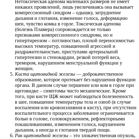
Нетоксическая аденома маленьких размеров не имеет
никаких проявлений, лишь увеличиваясь она вызывает
компрессионный синдром – одышку, затруднение
дыхания и глотания, изменение голоса, деформацию
шеи, чувство комка в горле. Токсическая аденома
(болезнь Пламера) сопровождается не только
признаками компрессионного синдрома, но и
гипертиреозом – потливостью, плохой переносимостью
высоких температур, повышенной агрессией и
раздражительностью, приступами артериальной
гипертензии и стенокардии, резкой потерей веса,
тремором, нарушением менструальной функции у
женщин.
Киста щитовидной железы
— доброкачественное
образование, которое протекает без нарушения функции
органа. В данном случае першение или ком в горле при
щитовидке – симптомы чисто механические. Кроме
того, при кисте ЩЖ может наблюдаться болезненность
в шее, повышение температуры тела и озноб (в случае
воспаления или кровоизлияния в кисту), при отсутствии
воспалительного процесса заболевание ограничивается
болью в голове, головокружением, рефлекторными
покашливаниями, изменением голоса, нарушением
дыхания, а иногда и глотания твердой пищи.
Рак щитовидной железы
– это злокачественная опухоль,