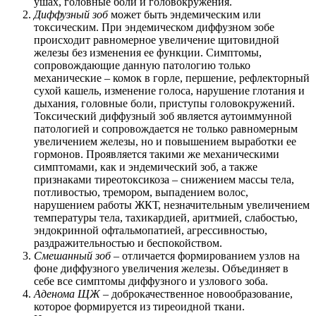
ушах, головные боли и головокружения.
Диффузный зоб
может быть эндемическим или
токсическим. При эндемическом диффузном зобе
происходит равномерное увеличение щитовидной
железы без изменения ее функции. Симптомы,
сопровождающие данную патологию только
механические – комок в горле, першение, рефлекторный
сухой кашель, изменение голоса, нарушение глотания и
дыхания, головные боли, приступы головокружений.
Токсический диффузный зоб является аутоиммунной
патологией и сопровождается не только равномерным
увеличением железы, но и повышением выработки ее
гормонов. Проявляется такими же механическими
симптомами, как и эндемический зоб, а также
признаками тиреотоксикоза – снижением массы тела,
потливостью, тремором, выпадением волос,
нарушением работы ЖКТ, незначительным увеличением
температуры тела, тахикардией, аритмией, слабостью,
эндокринной офтальмопатией, агрессивностью,
раздражительностью и беспокойством.
Смешанный зоб
– отличается формированием узлов на
фоне диффузного увеличения железы. Объединяет в
себе все симптомы диффузного и узлового зоба.
Аденома ЩЖ
– доброкачественное новообразование,
которое формируется из тиреоидной ткани.