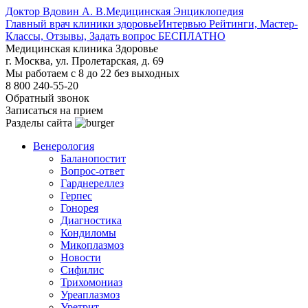
Доктор Вдовин А. В.
Медицинская Энциклопедия
Главный врач клиники здоровье
Интервью Рейтинги, Мастер-
Классы, Отзывы, Задать вопрос БЕСПЛАТНО
Медицинская клиника Здоровье
г. Москва, ул. Пролетарская, д. 69
Мы работаем с 8 до 22 без выходных
8 800 240-55-20
Обратный звонок
Записаться на прием
Разделы сайта
Венерология
Баланопостит
Вопрос-ответ
Гарднереллез
Герпес
Гонорея
Диагностика
Кондиломы
Микоплазмоз
Новости
Сифилис
Трихомониаз
Уреаплазмоз
Уретрит