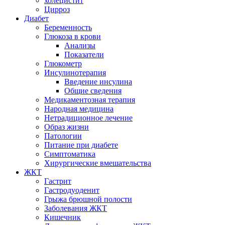
холецистит
Цирроз
Диабет
Беременность
Глюкоза в крови
Анализы
Показатели
Глюкометр
Инсулинотерапия
Введение инсулина
Общие сведения
Медикаментозная терапия
Народная медицина
Нетрадиционное лечение
Образ жизни
Патологии
Питание при диабете
Симптоматика
Хирургические вмешательства
ЖКТ
Гастрит
Гастродуоденит
Грыжа брюшной полости
Заболевания ЖКТ
Кишечник