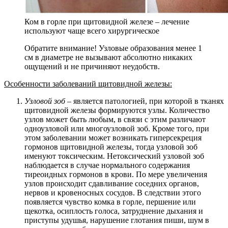
Ком в горле при щитовидной железе – лечение
используют чаще всего хирургическое
Обратите внимание! Узловые образования менее 1
см в диаметре не вызывают абсолютно никаких
ощущений и не причиняют неудобств.
Особенности заболеваний щитовидной железы:
Узловой зоб
– является патологией, при которой в тканях
щитовидной железы формируются узлы. Количество
узлов может быть любым, в связи с этим различают
одноузловой или многоузловой зоб. Кроме того, при
этом заболевании может возникать гиперсекреция
гормонов щитовидной железы, тогда узловой зоб
именуют токсическим. Нетоксический узловой зоб
наблюдается в случае нормального содержания
тиреоидных гормонов в крови. По мере увеличения
узлов происходит сдавливание соседних органов,
нервов и кровеносных сосудов. В следствии этого
появляется чувство комка в горле, першение или
щекотка, осиплость голоса, затруднение дыхания и
приступы удушья, нарушение глотания пиши, шум в