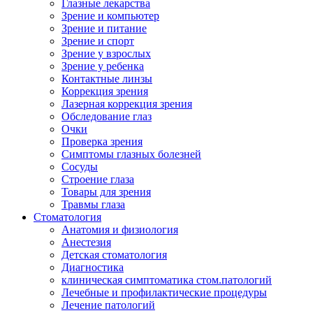
Глазные лекарства
Зрение и компьютер
Зрение и питание
Зрение и спорт
Зрение у взрослых
Зрение у ребенка
Контактные линзы
Коррекция зрения
Лазерная коррекция зрения
Обследование глаз
Очки
Проверка зрения
Симптомы глазных болезней
Сосуды
Строение глаза
Товары для зрения
Травмы глаза
Стоматология
Анатомия и физиология
Анестезия
Детская стоматология
Диагностика
клиническая симптоматика стом.патологий
Лечебные и профилактические процедуры
Лечение патологий