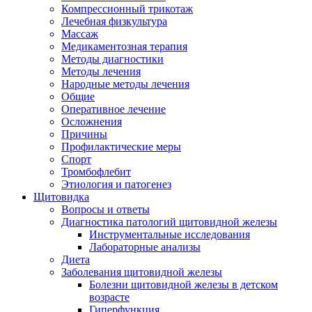
Компрессионный трикотаж
Лечебная физкультура
Массаж
Медикаментозная терапия
Методы диагностики
Методы лечения
Народные методы лечения
Общие
Оперативное лечение
Осложнения
Причины
Профилактические меры
Спорт
Тромбофлебит
Этиология и патогенез
Щитовидка
Вопросы и ответы
Диагностика патологий щитовидной железы
Инструментальные исследования
Лабораторные анализы
Диета
Заболевания щитовидной железы
Болезни щитовидной железы в детском
возрасте
Гиперфункция