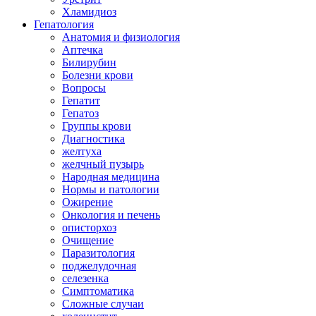
Хламидиоз
Гепатология
Анатомия и физиология
Аптечка
Билирубин
Болезни крови
Вопросы
Гепатит
Гепатоз
Группы крови
Диагностика
желтуха
желчный пузырь
Народная медицина
Нормы и патологии
Ожирение
Онкология и печень
описторхоз
Очищение
Паразитология
поджелудочная
селезенка
Симптоматика
Сложные случаи