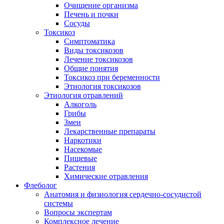
Очищение организма
Печень и почки
Сосуды
Токсикоз
Cимптоматика
Виды токсикозов
Лечение токсикозов
Общие понятия
Токсикоз при беременности
Этиология токсикозов
Этиология отравлений
Алкоголь
Грибы
Змеи
Лекарственные препараты
Наркотики
Насекомые
Пищевые
Растения
Химические отравления
Флеболог
Анатомия и физиология сердечно-сосудистой
системы
Вопросы экспертам
Комплексное лечение