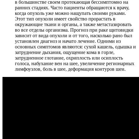
в большинстве своем протекающая бессимптомно на
ранних стадиях. Часто пациенты обращаются к врачу,
когда опухоль уже можно нащупать своими руками.
Этот тип опухоли имеет свойство прорастать в
окружающие ткани и органы, а также метастазировать
во все отделы организма. Прогноз при раке щитовидки
зависит от вида опухоли и от того, насколько рано был
установлен диагноз и начато лечение. Одними из
основных симптомов являются: сухой кашель, одышка и
затруднение дыхания, ощущение кома в горле,
затрудненное глотание, охриплость или осиплость
голоса, набухание вен на шее, увеличение регионарных
лимфоузлов, боль в шее, деформация контуров шеи.