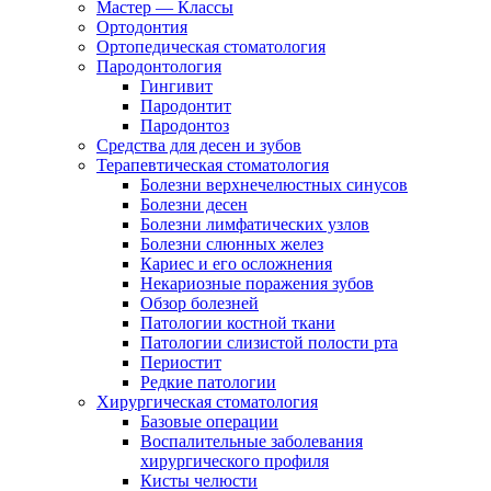
Мастер — Классы
Ортодонтия
Ортопедическая стоматология
Пародонтология
Гингивит
Пародонтит
Пародонтоз
Средства для десен и зубов
Терапевтическая стоматология
Болезни верхнечелюстных синусов
Болезни десен
Болезни лимфатических узлов
Болезни слюнных желез
Кариес и его осложнения
Некариозные поражения зубов
Обзор болезней
Патологии костной ткани
Патологии слизистой полости рта
Периостит
Редкие патологии
Хирургическая стоматология
Базовые операции
Воспалительные заболевания
хирургического профиля
Кисты челюсти