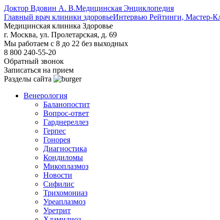
Доктор Вдовин А. В.
Медицинская Энциклопедия
Главный врач клиники здоровье
Интервью Рейтинги, Мастер-К
Медицинская клиника Здоровье
г. Москва, ул. Пролетарская, д. 69
Мы работаем с 8 до 22 без выходных
8 800 240-55-20
Обратный звонок
Записаться на прием
Разделы сайта
Венерология
Баланопостит
Вопрос-ответ
Гарднереллез
Герпес
Гонорея
Диагностика
Кондиломы
Микоплазмоз
Новости
Сифилис
Трихомониаз
Уреаплазмоз
Уретрит
Хламидиоз