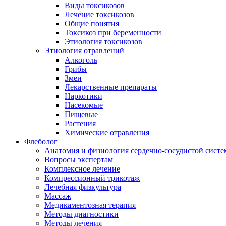
Виды токсикозов
Лечение токсикозов
Общие понятия
Токсикоз при беременности
Этиология токсикозов
Этиология отравлений
Алкоголь
Грибы
Змеи
Лекарственные препараты
Наркотики
Насекомые
Пищевые
Растения
Химические отравления
Флеболог
Анатомия и физиология сердечно-сосудистой сист
Вопросы экспертам
Комплексное лечение
Компрессионный трикотаж
Лечебная физкультура
Массаж
Медикаментозная терапия
Методы диагностики
Методы лечения