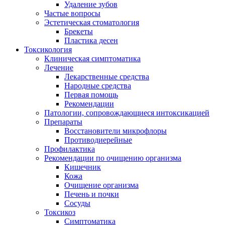
Удаление зубов
Частые вопросы
Эстетическая стоматология
Брекеты
Пластика десен
Токсикология
Клиническая симптоматика
Лечение
Лекарственные средства
Народные средства
Первая помощь
Рекомендации
Патологии, сопровождающиеся интоксикацией
Препараты
Восстановители микрофлоры
Противодиерейные
Профилактика
Рекомендации по очищению организма
Кишечник
Кожа
Очищение организма
Печень и почки
Сосуды
Токсикоз
Cимптоматика