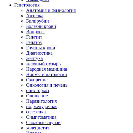
Гепатология
Анатомия и физиология
Аптечка
Билирубин
Болезни крови
Вопросы
Гепатит
Гепатоз
Группы крови
Диагностика
желтуха
желчный пузырь
Народная медицина
Нормы и патологии
Ожирение
Онкология и печень
описторхоз
Очищение
Паразитология
поджелудочная
селезенка
Симптоматика
Сложные случаи
холецистит