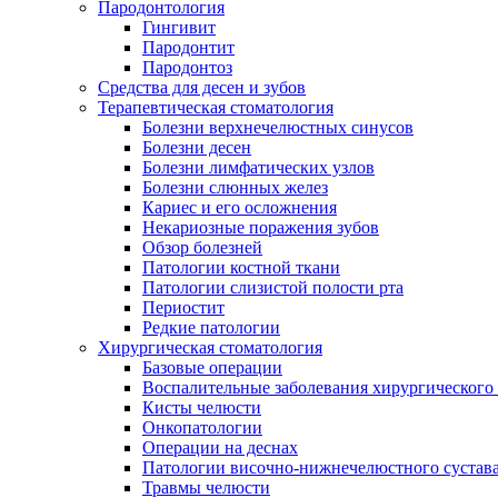
Пародонтология
Гингивит
Пародонтит
Пародонтоз
Средства для десен и зубов
Терапевтическая стоматология
Болезни верхнечелюстных синусов
Болезни десен
Болезни лимфатических узлов
Болезни слюнных желез
Кариес и его осложнения
Некариозные поражения зубов
Обзор болезней
Патологии костной ткани
Патологии слизистой полости рта
Периостит
Редкие патологии
Хирургическая стоматология
Базовые операции
Воспалительные заболевания хирургического
Кисты челюсти
Онкопатологии
Операции на деснах
Патологии височно-нижнечелюстного сустав
Травмы челюсти