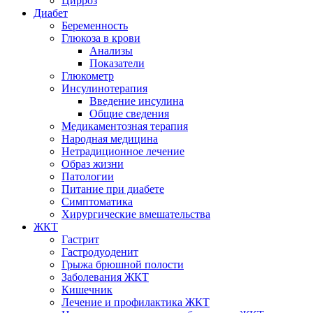
Цирроз
Диабет
Беременность
Глюкоза в крови
Анализы
Показатели
Глюкометр
Инсулинотерапия
Введение инсулина
Общие сведения
Медикаментозная терапия
Народная медицина
Нетрадиционное лечение
Образ жизни
Патологии
Питание при диабете
Симптоматика
Хирургические вмешательства
ЖКТ
Гастрит
Гастродуоденит
Грыжа брюшной полости
Заболевания ЖКТ
Кишечник
Лечение и профилактика ЖКТ