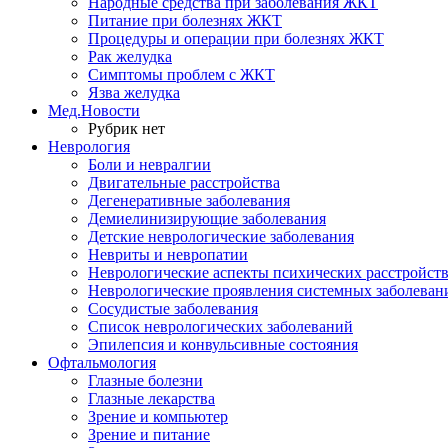
Народные средства при заболевания ЖКТ
Питание при болезнях ЖКТ
Процедуры и операции при болезнях ЖКТ
Рак желудка
Симптомы проблем с ЖКТ
Язва желудка
Мед.Новости
Рубрик нет
Неврология
Боли и невралгии
Двигательные расстройства
Дегенеративные заболевания
Демиелинизирующие заболевания
Детские неврологические заболевания
Невриты и невропатии
Неврологические аспекты психических расстройст
Неврологические проявления системных заболеван
Сосудистые заболевания
Список неврологических заболеваний
Эпилепсия и конвульсивные состояния
Офтальмология
Глазные болезни
Глазные лекарства
Зрение и компьютер
Зрение и питание