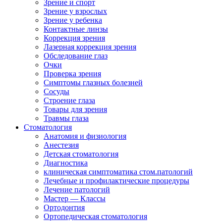
Зрение и спорт
Зрение у взрослых
Зрение у ребенка
Контактные линзы
Коррекция зрения
Лазерная коррекция зрения
Обследование глаз
Очки
Проверка зрения
Симптомы глазных болезней
Сосуды
Строение глаза
Товары для зрения
Травмы глаза
Стоматология
Анатомия и физиология
Анестезия
Детская стоматология
Диагностика
клиническая симптоматика стом.патологий
Лечебные и профилактические процедуры
Лечение патологий
Мастер — Классы
Ортодонтия
Ортопедическая стоматология