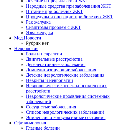
Лечение и профилактика ЖКТ
Народные средства при заболевания ЖКТ
Питание при болезнях ЖКТ
Процедуры и операции при болезнях ЖКТ
Рак желудка
Симптомы проблем с ЖКТ
Язва желудка
Мед.Новости
Рубрик нет
Неврология
Боли и невралгии
Двигательные расстройства
Дегенеративные заболевания
Демиелинизирующие заболевания
Детские неврологические заболевания
Невриты и невропатии
Неврологические аспекты психических
расстройств
Неврологические проявления системных
заболеваний
Сосудистые заболевания
Список неврологических заболеваний
Эпилепсия и конвульсивные состояния
Офтальмология
Глазные болезни