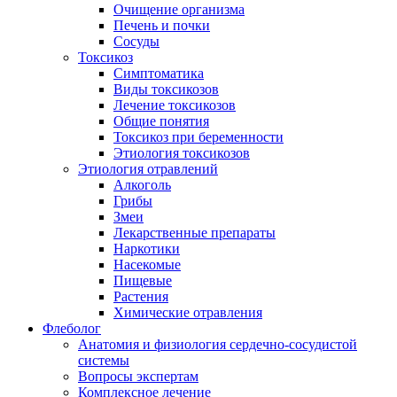
Очищение организма
Печень и почки
Сосуды
Токсикоз
Cимптоматика
Виды токсикозов
Лечение токсикозов
Общие понятия
Токсикоз при беременности
Этиология токсикозов
Этиология отравлений
Алкоголь
Грибы
Змеи
Лекарственные препараты
Наркотики
Насекомые
Пищевые
Растения
Химические отравления
Флеболог
Анатомия и физиология сердечно-сосудистой
системы
Вопросы экспертам
Комплексное лечение