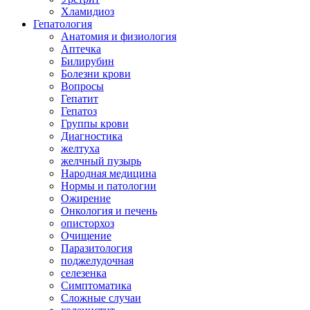
Хламидиоз
Гепатология
Анатомия и физиология
Аптечка
Билирубин
Болезни крови
Вопросы
Гепатит
Гепатоз
Группы крови
Диагностика
желтуха
желчный пузырь
Народная медицина
Нормы и патологии
Ожирение
Онкология и печень
описторхоз
Очищение
Паразитология
поджелудочная
селезенка
Симптоматика
Сложные случаи