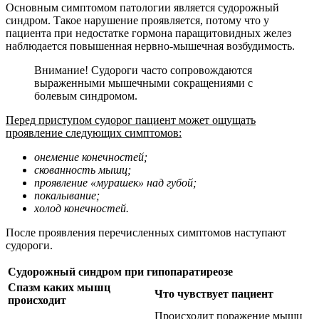
Основным симптомом патологии является судорожный
синдром. Такое нарушение проявляется, потому что у
пациента при недостатке гормона паращитовидных желез
наблюдается повышенная нервно-мышечная возбудимость.
Внимание! Судороги часто сопровождаются
выраженными мышечными сокращениями с
болевым синдромом.
Перед приступом судорог пациент может ощущать
проявление следующих симптомов:
онемение конечностей;
скованность мышц;
проявление «мурашек» над губой;
покалывание;
холод конечностей.
После проявления перечисленных симптомов наступают
судороги.
Судорожный синдром при гипопаратиреозе
Спазм каких мышц
Что чувствует пациент
происходит
Происходит поражение мышц