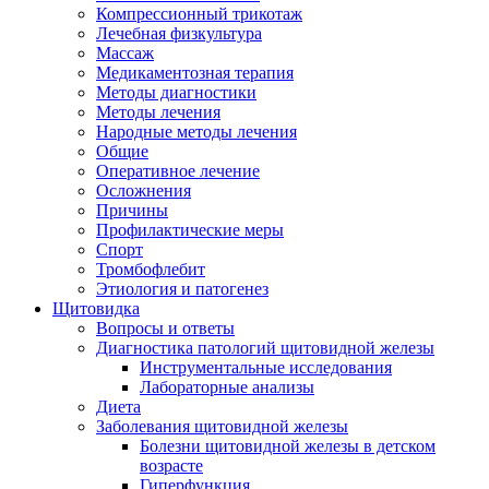
Компрессионный трикотаж
Лечебная физкультура
Массаж
Медикаментозная терапия
Методы диагностики
Методы лечения
Народные методы лечения
Общие
Оперативное лечение
Осложнения
Причины
Профилактические меры
Спорт
Тромбофлебит
Этиология и патогенез
Щитовидка
Вопросы и ответы
Диагностика патологий щитовидной железы
Инструментальные исследования
Лабораторные анализы
Диета
Заболевания щитовидной железы
Болезни щитовидной железы в детском
возрасте
Гиперфункция