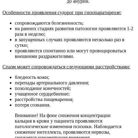
до анурии.
Особенности проявления судорог при гипопаратиреозе:
сопровождаются болезненность;
на ранних стадиях развития патологии проявляются 1-2
раза в неделю;
в запущенных случаях проявляются несколько раз в
сутки;
проявляются спонтанно или могут провоцироваться
внешними раздражителями.
Спазм может сопровождаться следующими расстройствами:
бледность кожи;
перепады артериального давления;
похолодание конечностей;
учащенное сердцебиение;
расстройства пищеварения;
потеря сознания.
Внимание! На фоне снижения концентрации
кальция в крови у пациента проявляются
патологические изменения психики. Наблюдается
снижение интеллекта, проявляются нервозы,
снижается концентрация внимания.