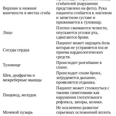
сгибателей (нарушение
Верхние и нижние
представлено на фото). Рука
конечности в местах сгиба
пациента сгибается в локтевом
и запястном суставе и
прижимается к туловищу.
Плотно сжимаются челюсти,
Лицо
опускаются уголки рта,
сдвигаются брови.
Пациент может ощущать боль
которая не устраняется после
Сосуды сердца
приема кардиологических
средств.
Происходит разгибание в
Туловище
спине.
Происходит спазм бронх,
Шея, диафрагма и
затрудняется дыхание,
межреберные мышцы
проявляется отдышка.
Пациент может столкнуться с
такими симптомами как
Пищевод, желудок
нарушения глотательного
рефлекса, запоры, колики.
Не исключено развитие
Мочевой пузырь
серьезных осложнений вплоть