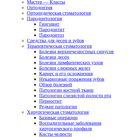
Мастер — Классы
Ортодонтия
Ортопедическая стоматология
Пародонтология
Гингивит
Пародонтит
Пародонтоз
Средства для десен и зубов
Терапевтическая стоматология
Болезни верхнечелюстных синусов
Болезни десен
Болезни лимфатических узлов
Болезни слюнных желез
Кариес и его осложнения
Некариозные поражения зубов
Обзор болезней
Патологии костной ткани
Патологии слизистой полости рта
Периостит
Редкие патологии
Хирургическая стоматология
Базовые операции
Воспалительные заболевания
хирургического профиля
Кисты челюсти