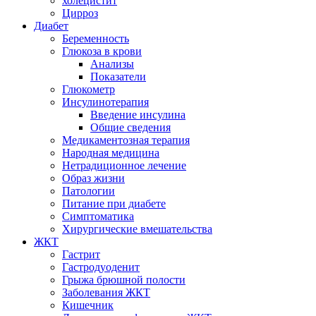
холецистит
Цирроз
Диабет
Беременность
Глюкоза в крови
Анализы
Показатели
Глюкометр
Инсулинотерапия
Введение инсулина
Общие сведения
Медикаментозная терапия
Народная медицина
Нетрадиционное лечение
Образ жизни
Патологии
Питание при диабете
Симптоматика
Хирургические вмешательства
ЖКТ
Гастрит
Гастродуоденит
Грыжа брюшной полости
Заболевания ЖКТ
Кишечник