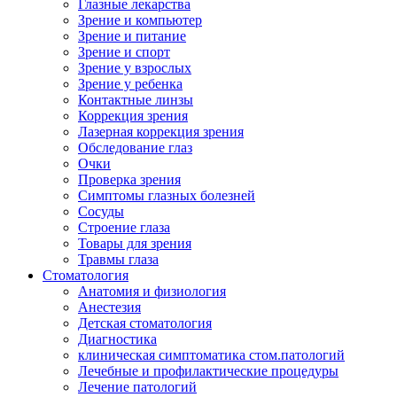
Глазные лекарства
Зрение и компьютер
Зрение и питание
Зрение и спорт
Зрение у взрослых
Зрение у ребенка
Контактные линзы
Коррекция зрения
Лазерная коррекция зрения
Обследование глаз
Очки
Проверка зрения
Симптомы глазных болезней
Сосуды
Строение глаза
Товары для зрения
Травмы глаза
Стоматология
Анатомия и физиология
Анестезия
Детская стоматология
Диагностика
клиническая симптоматика стом.патологий
Лечебные и профилактические процедуры
Лечение патологий