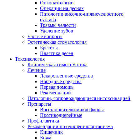
Онкопатологии
Операции на деснах
Патологии височно-нижнечелюстного
сустава
Травмы челюсти
Удаление зубов
Частые вопросы
Эстетическая стоматология
Брекеты
Пластика десен
Токсикология
Клиническая симптоматика
Лечение
Лекарственные средства
Народные средства
Первая помощь
Рекомендации
Патологии, сопровождающиеся интоксикацией
Препараты
Восстановители микрофлоры
Противодиерейные
Профилактика
Рекомендации по очищению организма
Кишечник
Кожа