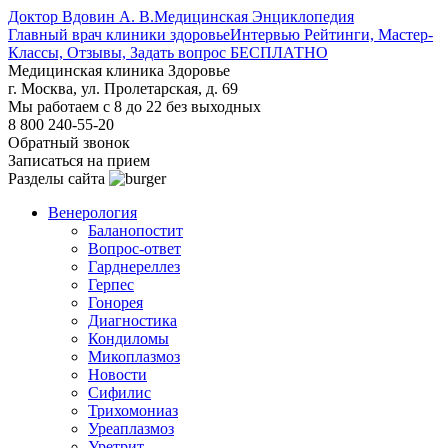
Доктор Вдовин А. В.
Медицинская Энциклопедия
Главный врач клиники здоровье
Интервью Рейтинги, Мастер-
Классы, Отзывы, Задать вопрос БЕСПЛАТНО
Медицинская клиника Здоровье
г. Москва, ул. Пролетарская, д. 69
Мы работаем с 8 до 22 без выходных
8 800 240-55-20
Обратный звонок
Записаться на прием
Разделы сайта
Венерология
Баланопостит
Вопрос-ответ
Гарднереллез
Герпес
Гонорея
Диагностика
Кондиломы
Микоплазмоз
Новости
Сифилис
Трихомониаз
Уреаплазмоз
Уретрит