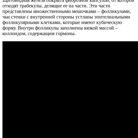
Щитовидная железа покрыта фиброзной капсулой, от которой
отходят трабекулы, делящие ее на части. Эти части
представлены множественными мешочками – фолликулами,
чьи стенки с внутренней стороны устланы эпителиальными
фолликулярными клетками, которые имеют кубическую
форму. Внутри фолликулы заполнены вязкой массой –
коллоидом, содержащим гормоны.