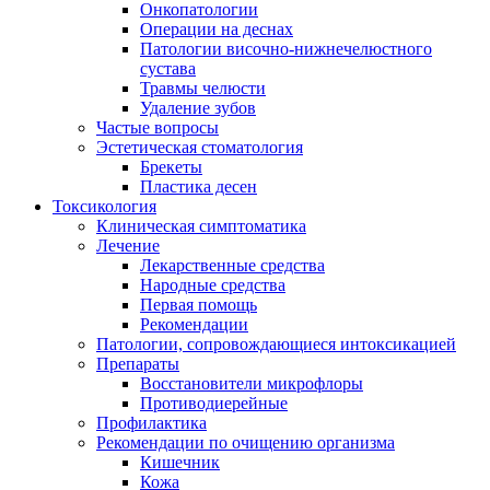
Онкопатологии
Операции на деснах
Патологии височно-нижнечелюстного
сустава
Травмы челюсти
Удаление зубов
Частые вопросы
Эстетическая стоматология
Брекеты
Пластика десен
Токсикология
Клиническая симптоматика
Лечение
Лекарственные средства
Народные средства
Первая помощь
Рекомендации
Патологии, сопровождающиеся интоксикацией
Препараты
Восстановители микрофлоры
Противодиерейные
Профилактика
Рекомендации по очищению организма
Кишечник
Кожа