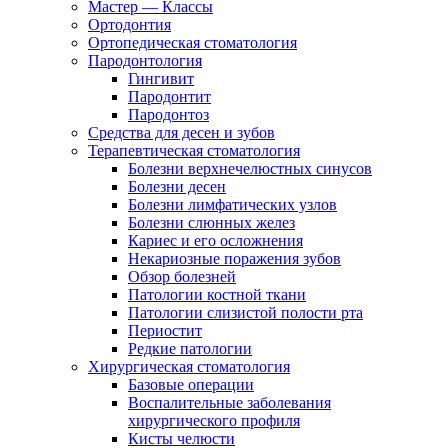
Мастер — Классы
Ортодонтия
Ортопедическая стоматология
Пародонтология
Гингивит
Пародонтит
Пародонтоз
Средства для десен и зубов
Терапевтическая стоматология
Болезни верхнечелюстных синусов
Болезни десен
Болезни лимфатических узлов
Болезни слюнных желез
Кариес и его осложнения
Некариозные поражения зубов
Обзор болезней
Патологии костной ткани
Патологии слизистой полости рта
Периостит
Редкие патологии
Хирургическая стоматология
Базовые операции
Воспалительные заболевания
хирургического профиля
Кисты челюсти