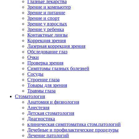
Глазные лекарства
Зрение и компьютер
Зрение и питание
Зрение и спорт
Зрение у взрослых
Зрение у ребенка
Контактные линзы
Коррекция зрения
Лазерная коррекция зрения
Обследование глаз
Очки
Проверка зрения
Симптомы глазных болезней
Сосуды
Строение глаза
Товары для зрения
Травмы глаза
Стоматология
Анатомия и физиология
Анестезия
Детская стоматология
Диагностика
клиническая симптоматика стом.патологий
Лечебные и профилактические процедуры
Лечение патологий