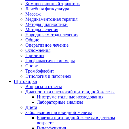
Компрессионный трикотаж
Лечебная физкультура
Массаж
Медикаментозная терапия
Методы диагностики
Методы лечения
Народные методы лечения
Общие
Оперативное лечение
Осложнения
Причины
Профилактические меры
Спорт
Тромбофлебит
Этиология и патогенез
Щитовидка
Вопросы и ответы
Диагностика патологий щитовидной железы
Инструментальные исследования
Лабораторные анализы
Диета
Заболевания щитовидной железы
Болезни щитовидной железы в детском
возрасте
Гиперфункция