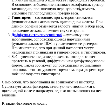
влиянием излишнего количества тиреоидных гормонов.
В основном, заболевание вызывает экзофтальм, тремор,
тахикардию, повышенную нервную возбудимость,
усиление теплопродукции, потерю веса.
Гипотиреоз
– состояние, при котором снижается
функциональная активность щитовидной железы. При
данной болезни отмечается вялость, апатия, набор веса,
появление отеков, снижение слуха и зрения.
Диффузный токсический зоб
– аутоиммунное
заболевание, сопровождающееся нарушениями
функциональности ЩЖ и увеличением ее размеров.
Примечательно, что при данной патология могут
наблюдаться признаками и гипертиреоза, и гипотиреоза.
Зоб
– увеличение размеров железы, которое может
протекать в узловой, диффузной или диффузно-узловой
форме. Также зоб может сопровождаться нормальным
или повышенным уровнем гормоном, гораздо реже при
зобе наблюдается гипотиреоз.
Само собой, что заболевания не возникают из ниоткуда.
Существует масса факторов, зачастую не относящихся к
щитовидной железе напрямую, однако оказывающих на нее
влияние.
К таким факторам относят: