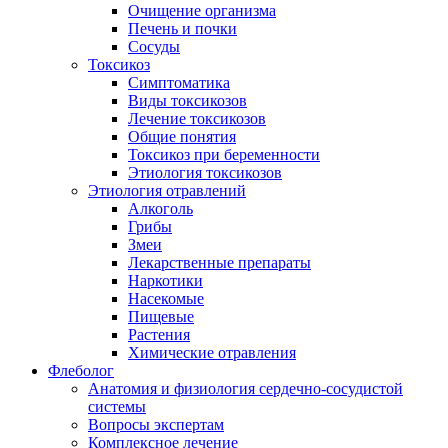
Очищение организма
Печень и почки
Сосуды
Токсикоз
Cимптоматика
Виды токсикозов
Лечение токсикозов
Общие понятия
Токсикоз при беременности
Этиология токсикозов
Этиология отравлений
Алкоголь
Грибы
Змеи
Лекарственные препараты
Наркотики
Насекомые
Пищевые
Растения
Химические отравления
Флеболог
Анатомия и физиология сердечно-сосудистой
системы
Вопросы экспертам
Комплексное лечение