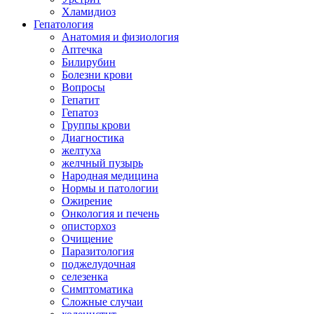
Хламидиоз
Гепатология
Анатомия и физиология
Аптечка
Билирубин
Болезни крови
Вопросы
Гепатит
Гепатоз
Группы крови
Диагностика
желтуха
желчный пузырь
Народная медицина
Нормы и патологии
Ожирение
Онкология и печень
описторхоз
Очищение
Паразитология
поджелудочная
селезенка
Симптоматика
Сложные случаи