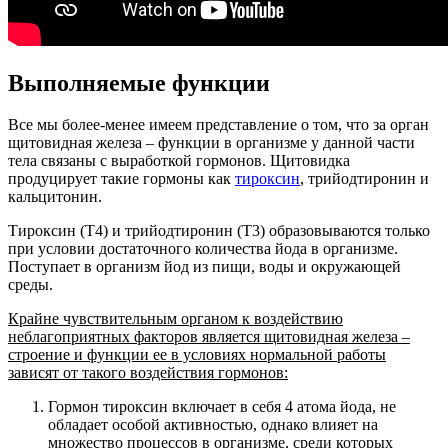
Выполняемые функции
Все мы более-менее имеем представление о том, что за орган
щитовидная железа – функции в организме у данной части
тела связаны с выработкой гормонов. Щитовидка
продуцирует такие гормоны как
тироксин
, трийодтиронин и
кальцитонин.
Тироксин (Т4) и трийодтиронин (Т3) образовываются только
при условии достаточного количества йода в организме.
Поступает в организм йод из пищи, воды и окружающей
среды.
Крайне чувствительным органом к воздействию
неблагоприятных факторов является щитовидная железа –
строение и функции ее в условиях нормальной работы
зависят от такого воздействия гормонов:
Гормон тироксин включает в себя 4 атома йода, не
обладает особой активностью, однако влияет на
множество процессов в организме, среди которых