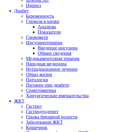
холецистит
Цирроз
Диабет
Беременность
Глюкоза в крови
Анализы
Показатели
Глюкометр
Инсулинотерапия
Введение инсулина
Общие сведения
Медикаментозная терапия
Народная медицина
Нетрадиционное лечение
Образ жизни
Патологии
Питание при диабете
Симптоматика
Хирургические вмешательства
ЖКТ
Гастрит
Гастродуоденит
Грыжа брюшной полости
Заболевания ЖКТ
Кишечник