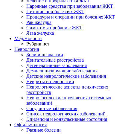
Лечение и профилактика ЖКТ
Народные средства при заболевания ЖКТ
Питание при болезнях ЖКТ
Процедуры и операции при болезнях ЖКТ
Рак желудка
Симптомы проблем с ЖКТ
Язва желудка
Мед.Новости
Рубрик нет
Неврология
Боли и невралгии
Двигательные расстройства
Дегенеративные заболевания
Демиелинизирующие заболевания
Детские неврологические заболевания
Невриты и невропатии
Неврологические аспекты психических
расстройств
Неврологические проявления системных
заболеваний
Сосудистые заболевания
Список неврологических заболеваний
Эпилепсия и конвульсивные состояния
Офтальмология
Глазные болезни