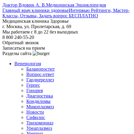
Доктор Вдовин А. В.
Медицинская Энциклопедия
Главный врач клиники здоровье
Интервью Рейтинги, Мастер-
Классы, Отзывы, Задать вопрос БЕСПЛАТНО
Медицинская клиника Здоровье
г. Москва, ул. Пролетарская, д. 69
Мы работаем с 8 до 22 без выходных
8 800 240-55-20
Обратный звонок
Записаться на прием
Разделы сайта
Венерология
Баланопостит
Вопрос-ответ
Гарднереллез
Герпес
Гонорея
Диагностика
Кондиломы
Микоплазмоз
Новости
Сифилис
Трихомониаз
Уреаплазмоз
Уретрит