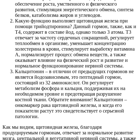
обеспечение роста, умственного и физического
развития, стимуляция энергетического обмена, синтеза
белков, катаболизма жиров и углеводов.
Какую функцию выполняет щитовидная железа при
помощи трийодтиронина? Данный гормон, также, как и
Т4, содержит в составе йод, однако только 3 атома. Т3
отвечает за частоту сердечных сокращений, регулирует
теплообмен в организме, уменьшает концентрацию
холестерина в крови, стимулирует выработку витамина
А, нормализирует процесс обмена веществ, а также
оказывает влияние на физический рост и развитие и
нормальное функционирование нервной системы.
Кальцитонин – в отличии от предыдущих гормонов не
является йодозависимым, это пептидный гормон,
состоящий из 32 аминокислот. Он регулирует
метаболизм фосфора и кальция, поддерживая их на
необходимом уровне и предотвращая разрушение
костной ткани. Обратите внимание! Кальцитонин –
онкомаркер рака щитовидной железы, и когда его
показатели растут это свидетельствует о серьезной
патологии.
Как мы видим, щитовидная железа, благодаря
продуцируемым гормонам, отвечает за нормальное развитие
мозга, центральной и вегетативной нервной системы, а также