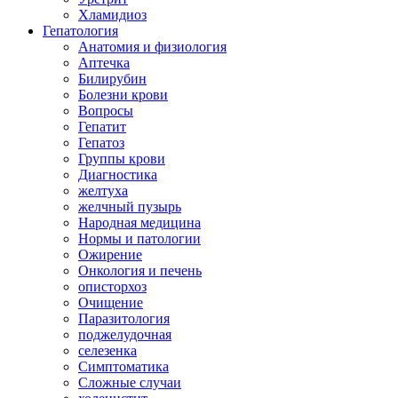
Хламидиоз
Гепатология
Анатомия и физиология
Аптечка
Билирубин
Болезни крови
Вопросы
Гепатит
Гепатоз
Группы крови
Диагностика
желтуха
желчный пузырь
Народная медицина
Нормы и патологии
Ожирение
Онкология и печень
описторхоз
Очищение
Паразитология
поджелудочная
селезенка
Симптоматика
Сложные случаи