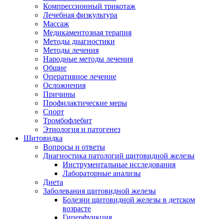
Компрессионный трикотаж
Лечебная физкультура
Массаж
Медикаментозная терапия
Методы диагностики
Методы лечения
Народные методы лечения
Общие
Оперативное лечение
Осложнения
Причины
Профилактические меры
Спорт
Тромбофлебит
Этиология и патогенез
Щитовидка
Вопросы и ответы
Диагностика патологий щитовидной железы
Инструментальные исследования
Лабораторные анализы
Диета
Заболевания щитовидной железы
Болезни щитовидной железы в детском
возрасте
Гиперфункция