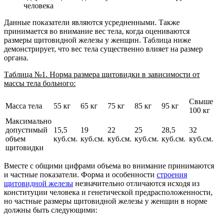
человека
Данные показатели являются усредненными. Также
принимается во внимание вес тела, когда оцениваются
размеры щитовидной железы у женщин. Таблица ниже
демонстрирует, что вес тела существенно влияет на размер
органа.
Таблица №1. Норма размера щитовидки в зависимости от
массы тела больного:
Свыше
Масса тела
55 кг
65 кг
75 кг
85 кг
95 кг
100 кг
Максимально
допустимый
15,5
19
22
25
28,5
32
объем
куб.см.
куб.см.
куб.см.
куб.см.
куб.см.
куб.см.
щитовидки
Вместе с общими цифрами объема во внимание принимаются
и частные показатели. Форма и особенности
строения
щитовидной железы
незначительно отличаются исходя из
конституции человека и генетической предрасположенности,
но частные размеры щитовидной железы у женщин в норме
должны быть следующими: