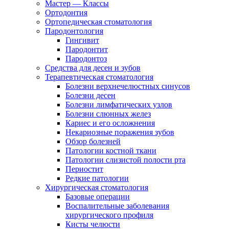
Мастер — Классы
Ортодонтия
Ортопедическая стоматология
Пародонтология
Гингивит
Пародонтит
Пародонтоз
Средства для десен и зубов
Терапевтическая стоматология
Болезни верхнечелюстных синусов
Болезни десен
Болезни лимфатических узлов
Болезни слюнных желез
Кариес и его осложнения
Некариозные поражения зубов
Обзор болезней
Патологии костной ткани
Патологии слизистой полости рта
Периостит
Редкие патологии
Хирургическая стоматология
Базовые операции
Воспалительные заболевания
хирургического профиля
Кисты челюсти