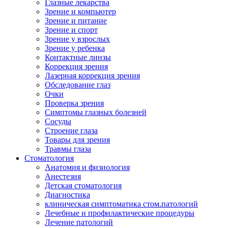
Глазные лекарства
Зрение и компьютер
Зрение и питание
Зрение и спорт
Зрение у взрослых
Зрение у ребенка
Контактные линзы
Коррекция зрения
Лазерная коррекция зрения
Обследование глаз
Очки
Проверка зрения
Симптомы глазных болезней
Сосуды
Строение глаза
Товары для зрения
Травмы глаза
Стоматология
Анатомия и физиология
Анестезия
Детская стоматология
Диагностика
клиническая симптоматика стом.патологий
Лечебные и профилактические процедуры
Лечение патологий