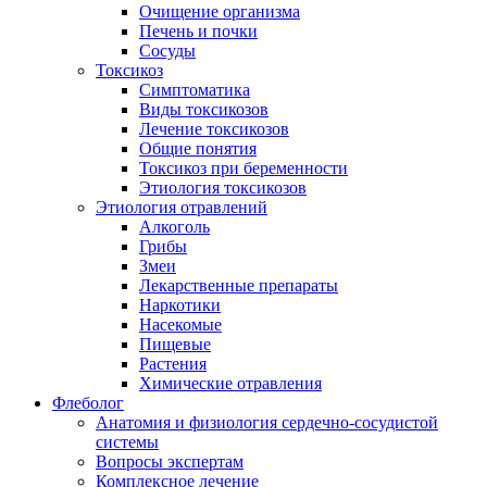
Очищение организма
Печень и почки
Сосуды
Токсикоз
Cимптоматика
Виды токсикозов
Лечение токсикозов
Общие понятия
Токсикоз при беременности
Этиология токсикозов
Этиология отравлений
Алкоголь
Грибы
Змеи
Лекарственные препараты
Наркотики
Насекомые
Пищевые
Растения
Химические отравления
Флеболог
Анатомия и физиология сердечно-сосудистой
системы
Вопросы экспертам
Комплексное лечение