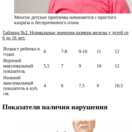
Многие детские проблемы начинаются с простого
каприза и беспричинного плача
Таблица №2. Нормальные значения размера железы у детей от
6 до 16 лет:
Возраст ребенка в
6
7-8
9-10
11
12
годах
Верхний
максимальный
5,5
7
9
10
12
показатель
Нижний
максимальный
4
6
7,5
9
10,5
показатель в куб.
см.
Показатели наличия нарушения