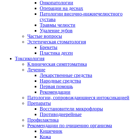
Онкопатологии
Операции на деснах
Патологии височно-нижнечелюстного
сустава
Травмы челюсти
Удаление зубов
Частые вопросы
Эстетическая стоматология
Брекеты
Пластика десен
Токсикология
Клиническая симптоматика
Лечение
Лекарственные средства
Народные средства
Первая помощь
Рекомендации
Патологии, сопровождающиеся интоксикацией
Препараты
Восстановители микрофлоры
Противодиерейные
Профилактика
Рекомендации по очищению организма
Кишечник
Кожа