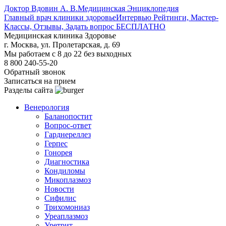
Доктор Вдовин А. В.
Медицинская Энциклопедия
Главный врач клиники здоровье
Интервью Рейтинги, Мастер-
Классы, Отзывы, Задать вопрос БЕСПЛАТНО
Медицинская клиника Здоровье
г. Москва, ул. Пролетарская, д. 69
Мы работаем с 8 до 22 без выходных
8 800 240-55-20
Обратный звонок
Записаться на прием
Разделы сайта
Венерология
Баланопостит
Вопрос-ответ
Гарднереллез
Герпес
Гонорея
Диагностика
Кондиломы
Микоплазмоз
Новости
Сифилис
Трихомониаз
Уреаплазмоз
Уретрит