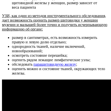
щитовидной железы у женщин, размер зависит от
веса пациента
УЗИ, как один из методов инструментального обследования,
дает возможность оценить размер щитовидки у женщин
мужчин и малышей более точно и получить исчерпывающую
информацию об органе:
размер в сантиметрах, есть возможность измерить
правую и левую долю отдельно;
однородность тканей, наличие включений,
новообразований;
осмотреть состояние перешейка;
оценить рядом лежащие лимфатические узлы;
обследовать
паращитовидную железу
;
оценить можно и состояние тканей, окружающих тело
железы.