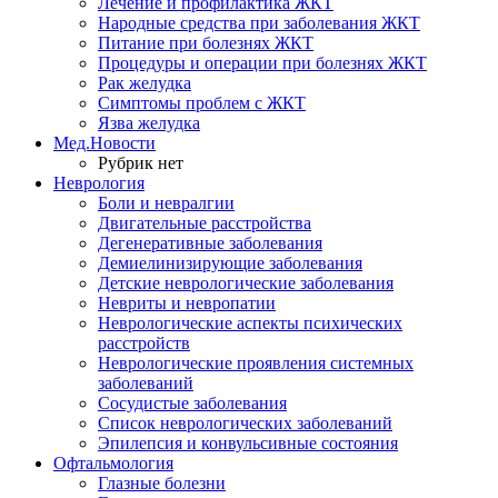
Лечение и профилактика ЖКТ
Народные средства при заболевания ЖКТ
Питание при болезнях ЖКТ
Процедуры и операции при болезнях ЖКТ
Рак желудка
Симптомы проблем с ЖКТ
Язва желудка
Мед.Новости
Рубрик нет
Неврология
Боли и невралгии
Двигательные расстройства
Дегенеративные заболевания
Демиелинизирующие заболевания
Детские неврологические заболевания
Невриты и невропатии
Неврологические аспекты психических
расстройств
Неврологические проявления системных
заболеваний
Сосудистые заболевания
Список неврологических заболеваний
Эпилепсия и конвульсивные состояния
Офтальмология
Глазные болезни