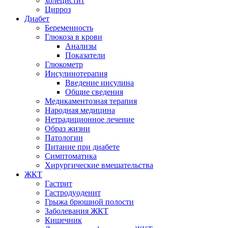
холецистит
Цирроз
Диабет
Беременность
Глюкоза в крови
Анализы
Показатели
Глюкометр
Инсулинотерапия
Введение инсулина
Общие сведения
Медикаментозная терапия
Народная медицина
Нетрадиционное лечение
Образ жизни
Патологии
Питание при диабете
Симптоматика
Хирургические вмешательства
ЖКТ
Гастрит
Гастродуоденит
Грыжа брюшной полости
Заболевания ЖКТ
Кишечник