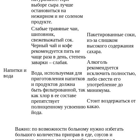
выборе сыра лучше
остановиться на
нежирном и не соленом
продукте.
Слабые травяные чаи,
шиповник,
Пакетированные соки,
свежевыжатый сок.
из-за слишком
Черный чай и кофе
высокого содержания
рекомендуется пить не
сахара.
чаще раза в день, степень
Алкоголь
заварки – слабая.
рекомендуется
Напитки и
Вода, используемая для
исключить полностью,
вода
приготовления напитков
либо свести его
и продуктов должна
употребление до
быть фильтрованной, так
минимума.
как хлор в ее составе
Стоит воздержаться от
препятствует
какао.
полноценному усвоению
йода.
Важно: по возможности больному нужно избегать
большого количества приправ в еде, соусов и