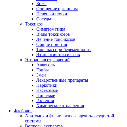
Кожа
Очищение организма
Печень и почки
Сосуды
Токсикоз
Cимптоматика
Виды токсикозов
Лечение токсикозов
Общие понятия
Токсикоз при беременности
Этиология токсикозов
Этиология отравлений
Алкоголь
Грибы
Змеи
Лекарственные препараты
Наркотики
Насекомые
Пищевые
Растения
Химические отравления
Флеболог
Анатомия и физиология сердечно-сосудистой
системы
Вопросы экспертам