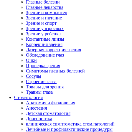
Глазные болезни
Глазные лекарства
Зрение и компьютер
Зрение и питание
Зрение и спорт
Зрение у взрослых
Зрение у ребенка
Контактные линзы
Коррекция зрения
Лазерная коррекция зрения
Обследование глаз
Очки
Проверка зрения
Симптомы глазных болезней
Сосуды
Строение глаза
Товары для зрения
Травмы глаза
Стоматология
Анатомия и физиология
Анестезия
Детская стоматология
Диагностика
клиническая симптоматика стом.патологий
Лечебные и профилактические процедуры