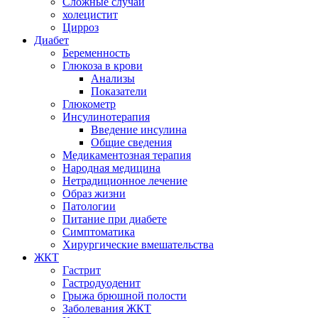
Сложные случаи
холецистит
Цирроз
Диабет
Беременность
Глюкоза в крови
Анализы
Показатели
Глюкометр
Инсулинотерапия
Введение инсулина
Общие сведения
Медикаментозная терапия
Народная медицина
Нетрадиционное лечение
Образ жизни
Патологии
Питание при диабете
Симптоматика
Хирургические вмешательства
ЖКТ
Гастрит
Гастродуоденит
Грыжа брюшной полости
Заболевания ЖКТ