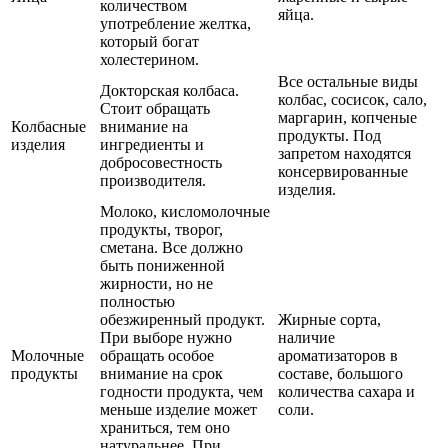
количеством
яйца.
употребление желтка,
который богат
холестерином.
Все остальные виды
Докторская колбаса.
колбас, сосисок, сало,
Стоит обращать
маргарин, копченые
Колбасные
внимание на
продукты. Под
изделия
ингредиенты и
запретом находятся
добросовестность
консервированные
производителя.
изделия.
Молоко, кисломолочные
продукты, творог,
сметана. Все должно
быть пониженной
жирности, но не
полностью
обезжиренный продукт.
Жирные сорта,
При выборе нужно
наличие
Молочные
обращать особое
ароматизаторов в
продукты
внимание на срок
составе, большого
годности продукта, чем
количества сахара и
меньше изделие может
соли.
храниться, тем оно
натуральнее. При