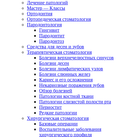
Лечение патологий
Мастер — Классы
Ортодонтия
Ортопедическая стоматология
Пародонтология
Гингивит
Пародонтит
Пародонтоз
Средства для десен и зубов
Терапевтическая стоматология
Болезни верхнечелюстных синусов
Болезни десен
Болезни лимфатических узлов
Болезни слюнных желез
Кариес и его осложнения
Некариозные поражения зубов
Обзор болезней
Патологии костной ткани
Патологии слизистой полости рта
Периостит
Редкие патологии
Хирургическая стоматология
Базовые операции
Воспалительные заболевания
хирургического профиля