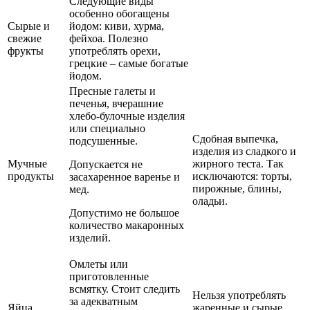
Следующие виды
особенно обогащены
Сырые и
йодом: киви, хурма,
свежие
фейхоа. Полезно
фрукты
употреблять орехи,
грецкие – самые богатые
йодом.
Пресные галеты и
печенья, вчерашние
хлебо-булочные изделия
или специально
Сдобная выпечка,
подсушенные.
изделия из сладкого и
Мучные
жирного теста. Так
Допускается не
продукты
исключаются: торты,
засахаренное варенье и
пирожные, блины,
мед.
оладьи.
Допустимо не большое
количество макаронных
изделий.
Омлеты или
приготовленные
всмятку. Стоит следить
Нельзя употреблять
за адекватным
Яйца
жаренные и сырые