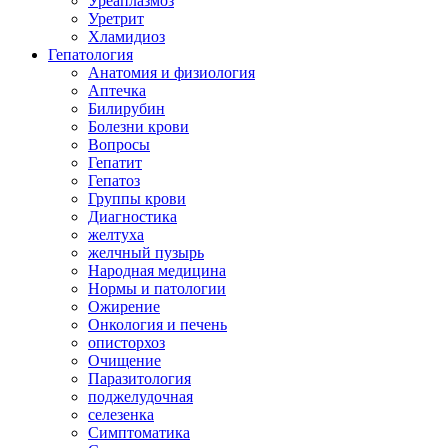
Уреаплазмоз
Уретрит
Хламидиоз
Гепатология
Анатомия и физиология
Аптечка
Билирубин
Болезни крови
Вопросы
Гепатит
Гепатоз
Группы крови
Диагностика
желтуха
желчный пузырь
Народная медицина
Нормы и патологии
Ожирение
Онкология и печень
описторхоз
Очищение
Паразитология
поджелудочная
селезенка
Симптоматика