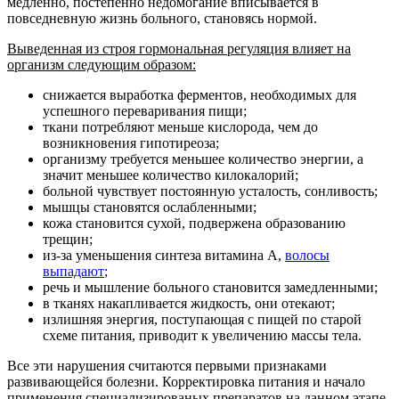
медленно, постепенно недомогание вписывается в
повседневную жизнь больного, становясь нормой.
Выведенная из строя гормональная регуляция влияет на
организм следующим образом:
снижается выработка ферментов, необходимых для
успешного переваривания пищи;
ткани потребляют меньше кислорода, чем до
возникновения гипотиреоза;
организму требуется меньшее количество энергии, а
значит меньшее количество килокалорий;
больной чувствует постоянную усталость, сонливость;
мышцы становятся ослабленными;
кожа становится сухой, подвержена образованию
трещин;
из-за уменьшения синтеза витамина А,
волосы
выпадают
;
речь и мышление больного становится замедленными;
в тканях накапливается жидкость, они отекают;
излишняя энергия, поступающая с пищей по старой
схеме питания, приводит к увеличению массы тела.
Все эти нарушения считаются первыми признаками
развивающейся болезни. Корректировка питания и начало
применения специализированых препаратов на данном этапе,