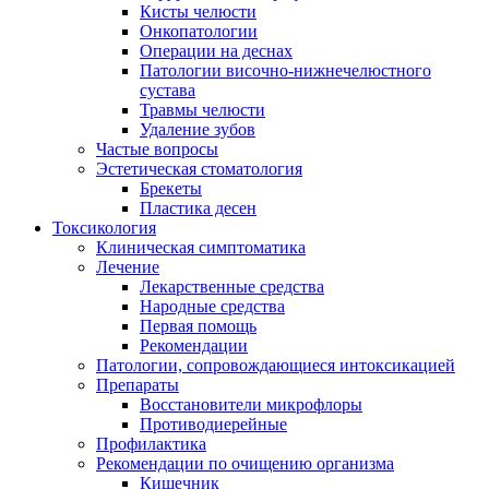
Кисты челюсти
Онкопатологии
Операции на деснах
Патологии височно-нижнечелюстного
сустава
Травмы челюсти
Удаление зубов
Частые вопросы
Эстетическая стоматология
Брекеты
Пластика десен
Токсикология
Клиническая симптоматика
Лечение
Лекарственные средства
Народные средства
Первая помощь
Рекомендации
Патологии, сопровождающиеся интоксикацией
Препараты
Восстановители микрофлоры
Противодиерейные
Профилактика
Рекомендации по очищению организма
Кишечник