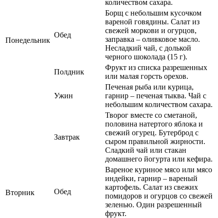
количеством сахара.
Борщ с небольшим кусочком
вареной говядины. Салат из
свежей моркови и огурцов,
Обед
заправка – оливковое масло.
Понедельник
Несладкий чай, с долькой
черного шоколада (15 г).
Фрукт из списка разрешенных
Полдник
или малая горсть орехов.
Печеная рыба или курица,
Ужин
гарнир – печеная тыква. Чай с
небольшим количеством сахара.
Творог вместе со сметаной,
половина натертого яблока и
свежий огурец. Бутерброд с
Завтрак
сыром правильной жирности.
Сладкий чай или стакан
домашнего йогурта или кефира.
Вареное куриное мясо или мясо
индейки, гарнир – вареный
картофель. Салат из свежих
Обед
Вторник
помидоров и огурцов со свежей
зеленью. Один разрешенный
фрукт.