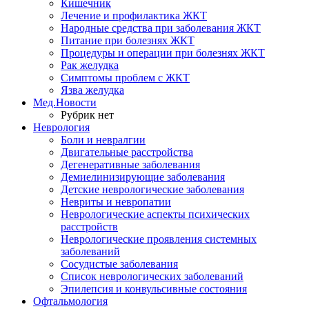
Кишечник
Лечение и профилактика ЖКТ
Народные средства при заболевания ЖКТ
Питание при болезнях ЖКТ
Процедуры и операции при болезнях ЖКТ
Рак желудка
Симптомы проблем с ЖКТ
Язва желудка
Мед.Новости
Рубрик нет
Неврология
Боли и невралгии
Двигательные расстройства
Дегенеративные заболевания
Демиелинизирующие заболевания
Детские неврологические заболевания
Невриты и невропатии
Неврологические аспекты психических
расстройств
Неврологические проявления системных
заболеваний
Сосудистые заболевания
Список неврологических заболеваний
Эпилепсия и конвульсивные состояния
Офтальмология