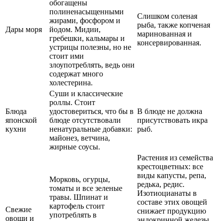
обогащены
полиненасыщенными
Слишком соленая
жирами, фосфором и
рыба, также копченая
Дары моря
йодом. Мидии,
маринованная и
гребешки, кальмары и
консервированная.
устрицы полезны, но не
стоит ими
злоупотреблять, ведь они
содержат много
холестерина.
Суши и классические
роллы. Стоит
Блюда
удостовериться, что бы в
В блюде не должна
японской
блюде отсутствовали
присутствовать икра
кухни
ненатуральные добавки:
рыб.
майонез, ветчина,
жирные соусы.
Растения из семейства
крестоцветных: все
виды капусты, репа,
Морковь, огурцы,
редька, редис.
томаты и все зеленые
Изотиоцианаты в
травы. Шпинат и
составе этих овощей
картофель стоит
Свежие
снижает продукцию
употреблять в
овощи и
эндокринной железы.