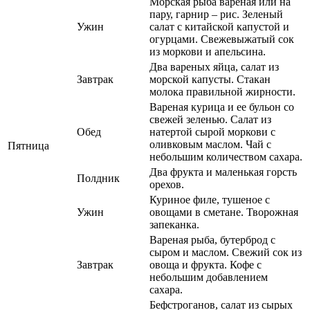
Морская рыба вареная или на
пару, гарнир – рис. Зеленый
Ужин
салат с китайской капустой и
огурцами. Свежевыжатый сок
из моркови и апельсина.
Два вареных яйца, салат из
Завтрак
морской капусты. Стакан
молока правильной жирности.
Вареная курица и ее бульон со
свежей зеленью. Салат из
Обед
натертой сырой моркови с
оливковым маслом. Чай с
Пятница
небольшим количеством сахара.
Два фрукта и маленькая горсть
Полдник
орехов.
Куриное филе, тушеное с
Ужин
овощами в сметане. Творожная
запеканка.
Вареная рыба, бутерброд с
сыром и маслом. Свежий сок из
Завтрак
овоща и фрукта. Кофе с
небольшим добавлением
сахара.
Бефстроганов, салат из сырых