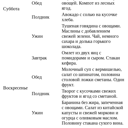
Обед
овощей. Компот из лесных
ягод.
Суббота
Авокадо с солью на кусочке
Полдник
хлеба.
Тушеная говядина с овощами.
Маслины с добавлением
Ужин
свежей зелени. Чай, немного
сахара и долька горького
шоколада.
Омлет из двух яиц с
Завтрак
помидорами и сыром. Стакан
кефира.
Молочный суп с вермишелью,
салат со шпинатом, половина
Обед
столовой ложки сметаны. Один
фрукт.
Воскресенье
Творог с кусочками свежих
Полдник
фруктов и ягод со сметаной.
Баранина без жира, запеченная
с овощами. Салат из китайской
Ужин
капусты и свежей моркови и
огурца с оливковым маслом.
Половину стакана сухого вина.