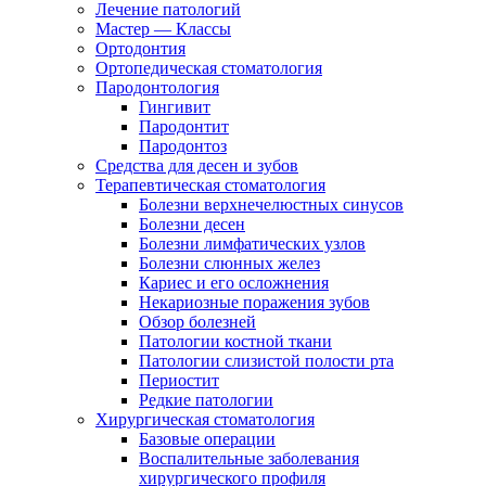
Лечение патологий
Мастер — Классы
Ортодонтия
Ортопедическая стоматология
Пародонтология
Гингивит
Пародонтит
Пародонтоз
Средства для десен и зубов
Терапевтическая стоматология
Болезни верхнечелюстных синусов
Болезни десен
Болезни лимфатических узлов
Болезни слюнных желез
Кариес и его осложнения
Некариозные поражения зубов
Обзор болезней
Патологии костной ткани
Патологии слизистой полости рта
Периостит
Редкие патологии
Хирургическая стоматология
Базовые операции
Воспалительные заболевания
хирургического профиля