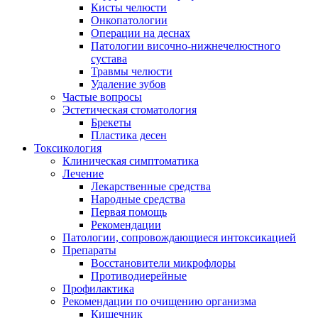
Кисты челюсти
Онкопатологии
Операции на деснах
Патологии височно-нижнечелюстного
сустава
Травмы челюсти
Удаление зубов
Частые вопросы
Эстетическая стоматология
Брекеты
Пластика десен
Токсикология
Клиническая симптоматика
Лечение
Лекарственные средства
Народные средства
Первая помощь
Рекомендации
Патологии, сопровождающиеся интоксикацией
Препараты
Восстановители микрофлоры
Противодиерейные
Профилактика
Рекомендации по очищению организма
Кишечник