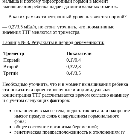
малыша и поэтому тиреотропный гормон в момент
вынашивания ребенка падает до минимальных отметок.
— В каких рамках тиреотропный уровень является нормой?
— 0,2\/3,5 мЕд/л, но стоит уточнить, что нормативные
значения ТТГ меняются от триместра.
Таблица № 3. Результаты в период беременности:
Триместр
Показатели
Первый
0,1\/0,4
Второй
0,3\/2,8
Третий
0,4\/3,5
Необходимо уточнить, что и в момент вынашивания ребенка
эти показатели ориентировочные и индивидуальная
концентрация ТТГ рассчитывается врачом согласно анамнезу
и с учетом следующих факторов:
отклонения в массе тела, недостаток веса или ожирение
имеют прямую связь с нарушением гормонального
фона;
общее состояние организма беременной;
генетическая предрасположенность к отклонениям (у