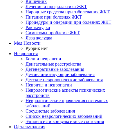
Кишечник
Лечение и профилактика ЖКТ
Народные средства при заболевания ЖКТ
Питание при болезнях ЖКТ
Процедуры и операции при болезнях ЖКТ
Рак желудка
Симптомы проблем с ЖКТ
Язва желудка
Мед.Новости
Рубрик нет
Неврология
Боли и невралгии
Двигательные расстройства
Дегенеративные заболевания
Демиелинизирующие заболевания
Детские неврологические заболевания
Невриты и невропатии
Неврологические аспекты психических
расстройств
Неврологические проявления системных
заболеваний
Сосудистые заболевания
Список неврологических заболеваний
Эпилепсия и конвульсивные состояния
Офтальмология