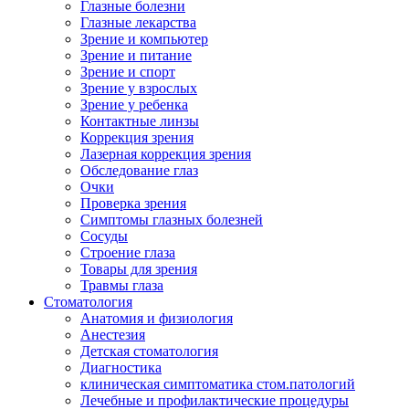
Глазные болезни
Глазные лекарства
Зрение и компьютер
Зрение и питание
Зрение и спорт
Зрение у взрослых
Зрение у ребенка
Контактные линзы
Коррекция зрения
Лазерная коррекция зрения
Обследование глаз
Очки
Проверка зрения
Симптомы глазных болезней
Сосуды
Строение глаза
Товары для зрения
Травмы глаза
Стоматология
Анатомия и физиология
Анестезия
Детская стоматология
Диагностика
клиническая симптоматика стом.патологий
Лечебные и профилактические процедуры