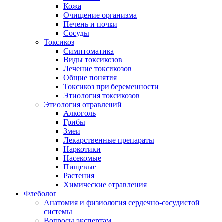
Кожа
Очищение организма
Печень и почки
Сосуды
Токсикоз
Cимптоматика
Виды токсикозов
Лечение токсикозов
Общие понятия
Токсикоз при беременности
Этиология токсикозов
Этиология отравлений
Алкоголь
Грибы
Змеи
Лекарственные препараты
Наркотики
Насекомые
Пищевые
Растения
Химические отравления
Флеболог
Анатомия и физиология сердечно-сосудистой
системы
Вопросы экспертам