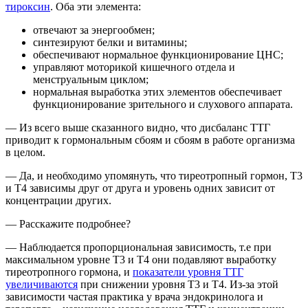
тироксин
. Оба эти элемента:
отвечают за энергообмен;
синтезируют белки и витамины;
обеспечивают нормальное функционирование ЦНС;
управляют моторикой кишечного отдела и
менструальным циклом;
нормальная выработка этих элементов обеспечивает
функционирование зрительного и слухового аппарата.
— Из всего выше сказанного видно, что дисбаланс ТТГ
приводит к гормональным сбоям и сбоям в работе организма
в целом.
— Да, и необходимо упомянуть, что тиреотропный гормон, Т3
и Т4 зависимы друг от друга и уровень одних зависит от
концентрации других.
— Расскажите подробнее?
— Наблюдается пропорциональная зависимость, т.е при
максимальном уровне Т3 и Т4 они подавляют выработку
тиреотропного гормона, и
показатели уровня ТТГ
увеличиваются
при снижении уровня Т3 и Т4. Из-за этой
зависимости частая практика у врача эндокринолога и