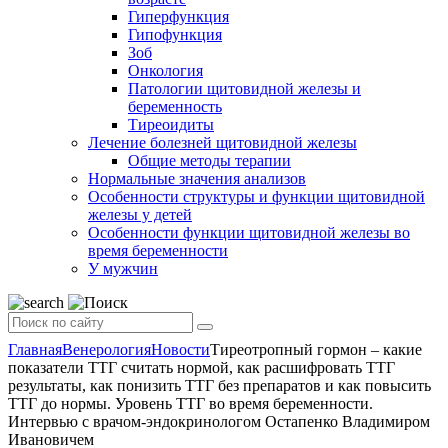
Гиперфункция
Гипофункция
Зоб
Онкология
Патологии щитовидной железы и
беременность
Тиреоидиты
Лечение болезней щитовидной железы
Общие методы терапии
Нормальные значения анализов
Особенности структуры и функции щитовидной
железы у детей
Особенности функции щитовидной железы во
время беременности
У мужчин
Главная
Венерология
Новости
Тиреотропный гормон – какие
показатели ТТГ считать нормой, как расшифровать ТТГ
результаты, как понизить ТТГ без препаратов и как повысить
ТТГ до нормы. Уровень ТТГ во время беременности.
Интервью с врачом-эндокринологом Остапенко Владимиром
Ивановичем