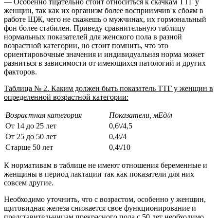
— Особенно тщательно стоит относиться к скачкам ТТГ у
женщин, так как их организм более восприимчив к сбоям в
работе ЩЖ, чего не скажешь о мужчинах, их гормональный
фон более стабилен. Приведу сравнительную таблицу
нормальных показателей для женского пола в разной
возрастной категории, но стоит помнить, что это
ориентировочные значения и индивидуальная норма может
разниться в зависимости от имеющихся патологий и других
факторов.
Таблица № 2. Каким должен быть показатель ТТГ у женщин в
определенной возрастной категории:
Возрастная категория
Показатели, мЕд/л
От 14 до 25 лет
0,6\/4,5
От 25 до 50 лет
0,4\/4
Старше 50 лет
0,4\/10
К нормативам в таблице не имеют отношения беременные и
женщины в период лактации так как показатели для них
совсем другие.
Необходимо уточнить, что с возрастом, особенно у женщин,
щитовидная железа снижается свое функционирование и
представительницам прекрасного пола с 50 лет необходимо