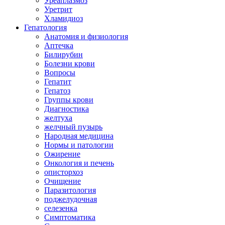
Уреаплазмоз
Уретрит
Хламидиоз
Гепатология
Анатомия и физиология
Аптечка
Билирубин
Болезни крови
Вопросы
Гепатит
Гепатоз
Группы крови
Диагностика
желтуха
желчный пузырь
Народная медицина
Нормы и патологии
Ожирение
Онкология и печень
описторхоз
Очищение
Паразитология
поджелудочная
селезенка
Симптоматика