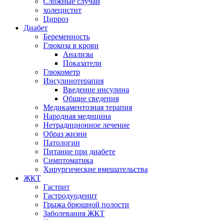
Сложные случаи
холецистит
Цирроз
Диабет
Беременность
Глюкоза в крови
Анализы
Показатели
Глюкометр
Инсулинотерапия
Введение инсулина
Общие сведения
Медикаментозная терапия
Народная медицина
Нетрадиционное лечение
Образ жизни
Патологии
Питание при диабете
Симптоматика
Хирургические вмешательства
ЖКТ
Гастрит
Гастродуоденит
Грыжа брюшной полости
Заболевания ЖКТ