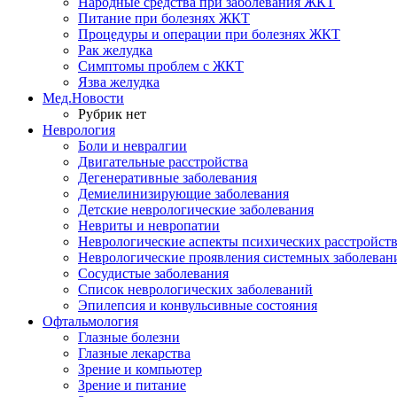
Народные средства при заболевания ЖКТ
Питание при болезнях ЖКТ
Процедуры и операции при болезнях ЖКТ
Рак желудка
Симптомы проблем с ЖКТ
Язва желудка
Мед.Новости
Рубрик нет
Неврология
Боли и невралгии
Двигательные расстройства
Дегенеративные заболевания
Демиелинизирующие заболевания
Детские неврологические заболевания
Невриты и невропатии
Неврологические аспекты психических расстройст
Неврологические проявления системных заболеван
Сосудистые заболевания
Список неврологических заболеваний
Эпилепсия и конвульсивные состояния
Офтальмология
Глазные болезни
Глазные лекарства
Зрение и компьютер
Зрение и питание