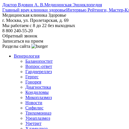
Доктор Вдовин А. В.
Медицинская Энциклопедия
Главный врач клиники здоровье
Интервью Рейтинги, Мастер-К
Медицинская клиника Здоровье
г. Москва, ул. Пролетарская, д. 69
Мы работаем с 8 до 22 без выходных
8 800 240-55-20
Обратный звонок
Записаться на прием
Разделы сайта
Венерология
Баланопостит
Вопрос-ответ
Гарднереллез
Герпес
Гонорея
Диагностика
Кондиломы
Микоплазмоз
Новости
Сифилис
Трихомониаз
Уреаплазмоз
Уретрит
Хламидиоз