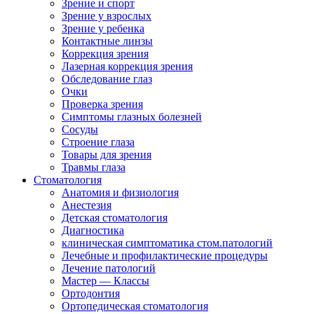
Зрение и спорт
Зрение у взрослых
Зрение у ребенка
Контактные линзы
Коррекция зрения
Лазерная коррекция зрения
Обследование глаз
Очки
Проверка зрения
Симптомы глазных болезней
Сосуды
Строение глаза
Товары для зрения
Травмы глаза
Стоматология
Анатомия и физиология
Анестезия
Детская стоматология
Диагностика
клиническая симптоматика стом.патологий
Лечебные и профилактические процедуры
Лечение патологий
Мастер — Классы
Ортодонтия
Ортопедическая стоматология