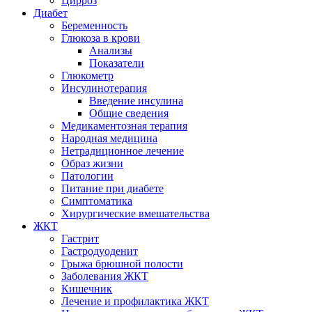
Цирроз
Диабет
Беременность
Глюкоза в крови
Анализы
Показатели
Глюкометр
Инсулинотерапия
Введение инсулина
Общие сведения
Медикаментозная терапия
Народная медицина
Нетрадиционное лечение
Образ жизни
Патологии
Питание при диабете
Симптоматика
Хирургические вмешательства
ЖКТ
Гастрит
Гастродуоденит
Грыжа брюшной полости
Заболевания ЖКТ
Кишечник
Лечение и профилактика ЖКТ