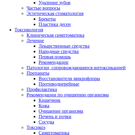
Удаление зубов
Частые вопросы
Эстетическая стоматология
Брекеты
Пластика десен
Токсикология
Клиническая симптоматика
Лечение
Лекарственные средства
Народные средства
Первая помощь
Рекомендации
Патологии, сопровождающиеся интоксикацией
Препараты
Восстановители микрофлоры
Противодиерейные
Профилактика
Рекомендации по очищению организма
Кишечник
Кожа
Очищение организма
Печень и почки
Сосуды
Токсикоз
Cимптоматика