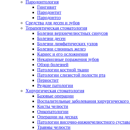
Пародонтология
Гингивит
Пародонтит
Пародонтоз
Средства для десен и зубов
Терапевтическая стоматология
Болезни верхнечелюстных синусов
Болезни десен
Болезни лимфатических узлов
Болезни слюнных желез
Кариес и его осложнения
Некариозные поражения зубов
Обзор болезней
Патологии костной ткани
Патологии слизистой полости рта
Периостит
Редкие патологии
Хирургическая стоматология
Базовые операции
Воспалительные заболевания хирургического
Кисты челюсти
Онкопатологии
Операции на деснах
Патологии височно-нижнечелюстного сустав
Травмы челюсти