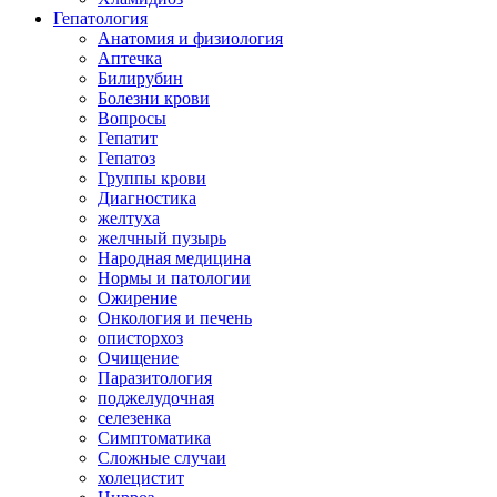
Гепатология
Анатомия и физиология
Аптечка
Билирубин
Болезни крови
Вопросы
Гепатит
Гепатоз
Группы крови
Диагностика
желтуха
желчный пузырь
Народная медицина
Нормы и патологии
Ожирение
Онкология и печень
описторхоз
Очищение
Паразитология
поджелудочная
селезенка
Симптоматика
Сложные случаи
холецистит