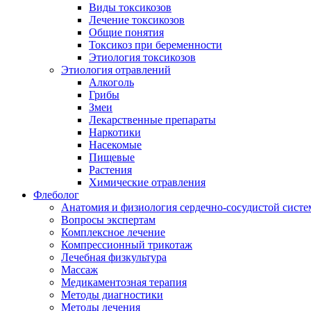
Виды токсикозов
Лечение токсикозов
Общие понятия
Токсикоз при беременности
Этиология токсикозов
Этиология отравлений
Алкоголь
Грибы
Змеи
Лекарственные препараты
Наркотики
Насекомые
Пищевые
Растения
Химические отравления
Флеболог
Анатомия и физиология сердечно-сосудистой сист
Вопросы экспертам
Комплексное лечение
Компрессионный трикотаж
Лечебная физкультура
Массаж
Медикаментозная терапия
Методы диагностики
Методы лечения