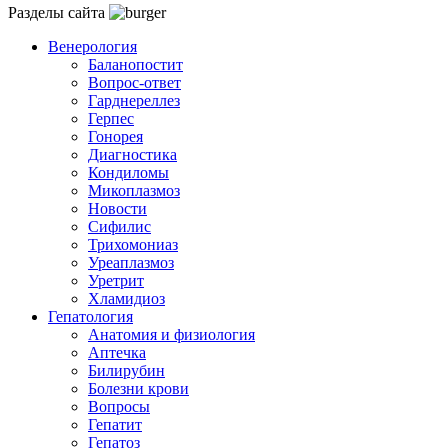
Разделы сайта
Венерология
Баланопостит
Вопрос-ответ
Гарднереллез
Герпес
Гонорея
Диагностика
Кондиломы
Микоплазмоз
Новости
Сифилис
Трихомониаз
Уреаплазмоз
Уретрит
Хламидиоз
Гепатология
Анатомия и физиология
Аптечка
Билирубин
Болезни крови
Вопросы
Гепатит
Гепатоз