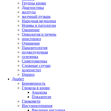
Группы крови
Диагностика
желтуха
желчный пузырь
Народная медицина
Нормы и патологии
Ожирение
Онкология и печень
описторхоз
Очищение
Паразитология
поджелудочная
селезенка
Симптоматика
Сложные случаи
холецистит
Цирроз
Диабет
Беременность
Глюкоза в крови
Анализы
Показатели
Глюкометр
Инсулинотерапия
Введение инсулина