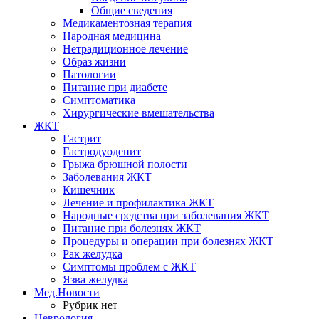
Общие сведения
Медикаментозная терапия
Народная медицина
Нетрадиционное лечение
Образ жизни
Патологии
Питание при диабете
Симптоматика
Хирургические вмешательства
ЖКТ
Гастрит
Гастродуоденит
Грыжа брюшной полости
Заболевания ЖКТ
Кишечник
Лечение и профилактика ЖКТ
Народные средства при заболевания ЖКТ
Питание при болезнях ЖКТ
Процедуры и операции при болезнях ЖКТ
Рак желудка
Симптомы проблем с ЖКТ
Язва желудка
Мед.Новости
Рубрик нет
Неврология