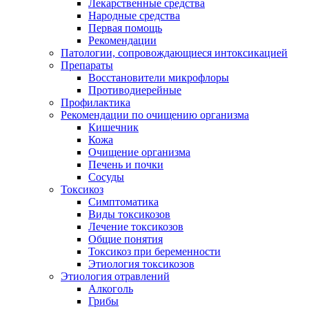
Лекарственные средства
Народные средства
Первая помощь
Рекомендации
Патологии, сопровождающиеся интоксикацией
Препараты
Восстановители микрофлоры
Противодиерейные
Профилактика
Рекомендации по очищению организма
Кишечник
Кожа
Очищение организма
Печень и почки
Сосуды
Токсикоз
Cимптоматика
Виды токсикозов
Лечение токсикозов
Общие понятия
Токсикоз при беременности
Этиология токсикозов
Этиология отравлений
Алкоголь
Грибы