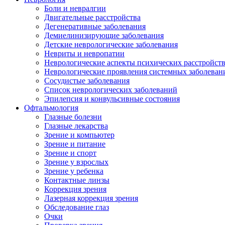
Боли и невралгии
Двигательные расстройства
Дегенеративные заболевания
Демиелинизирующие заболевания
Детские неврологические заболевания
Невриты и невропатии
Неврологические аспекты психических расстройст
Неврологические проявления системных заболеван
Сосудистые заболевания
Список неврологических заболеваний
Эпилепсия и конвульсивные состояния
Офтальмология
Глазные болезни
Глазные лекарства
Зрение и компьютер
Зрение и питание
Зрение и спорт
Зрение у взрослых
Зрение у ребенка
Контактные линзы
Коррекция зрения
Лазерная коррекция зрения
Обследование глаз
Очки