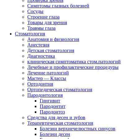
Проверка зрения
Симптомы глазных болезней
Сосуды
Строение глаза
Товары для зрения
Травмы глаза
Стоматология
Анатомия и физиология
Анестезия
Детская стоматология
Диагностика
клиническая симптоматика стом.патологий
Лечебные и профилактические процедуры
Лечение патологий
Мастер — Классы
Ортодонтия
Ортопедическая стоматология
Пародонтология
Гингивит
Пародонтит
Пародонтоз
Средства для десен и зубов
Терапевтическая стоматология
Болезни верхнечелюстных синусов
Болезни десен