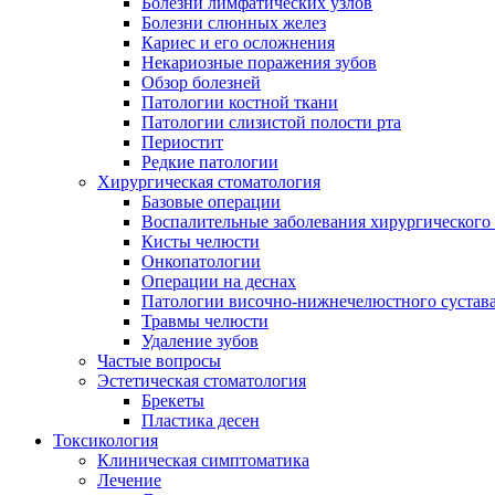
Болезни лимфатических узлов
Болезни слюнных желез
Кариес и его осложнения
Некариозные поражения зубов
Обзор болезней
Патологии костной ткани
Патологии слизистой полости рта
Периостит
Редкие патологии
Хирургическая стоматология
Базовые операции
Воспалительные заболевания хирургического
Кисты челюсти
Онкопатологии
Операции на деснах
Патологии височно-нижнечелюстного сустав
Травмы челюсти
Удаление зубов
Частые вопросы
Эстетическая стоматология
Брекеты
Пластика десен
Токсикология
Клиническая симптоматика
Лечение