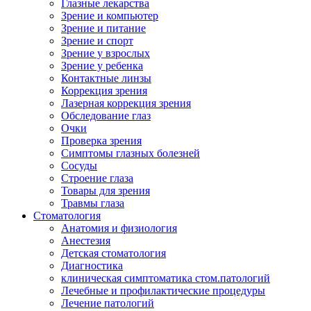
Глазные лекарства
Зрение и компьютер
Зрение и питание
Зрение и спорт
Зрение у взрослых
Зрение у ребенка
Контактные линзы
Коррекция зрения
Лазерная коррекция зрения
Обследование глаз
Очки
Проверка зрения
Симптомы глазных болезней
Сосуды
Строение глаза
Товары для зрения
Травмы глаза
Стоматология
Анатомия и физиология
Анестезия
Детская стоматология
Диагностика
клиническая симптоматика стом.патологий
Лечебные и профилактические процедуры
Лечение патологий