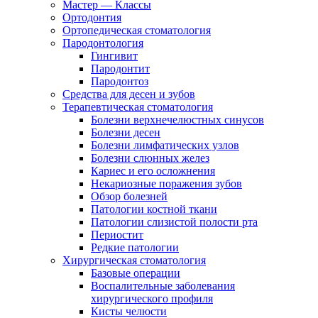
Мастер — Классы
Ортодонтия
Ортопедическая стоматология
Пародонтология
Гингивит
Пародонтит
Пародонтоз
Средства для десен и зубов
Терапевтическая стоматология
Болезни верхнечелюстных синусов
Болезни десен
Болезни лимфатических узлов
Болезни слюнных желез
Кариес и его осложнения
Некариозные поражения зубов
Обзор болезней
Патологии костной ткани
Патологии слизистой полости рта
Периостит
Редкие патологии
Хирургическая стоматология
Базовые операции
Воспалительные заболевания
хирургического профиля
Кисты челюсти