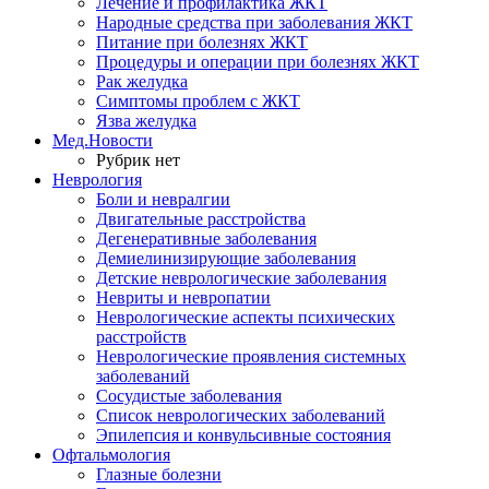
Лечение и профилактика ЖКТ
Народные средства при заболевания ЖКТ
Питание при болезнях ЖКТ
Процедуры и операции при болезнях ЖКТ
Рак желудка
Симптомы проблем с ЖКТ
Язва желудка
Мед.Новости
Рубрик нет
Неврология
Боли и невралгии
Двигательные расстройства
Дегенеративные заболевания
Демиелинизирующие заболевания
Детские неврологические заболевания
Невриты и невропатии
Неврологические аспекты психических
расстройств
Неврологические проявления системных
заболеваний
Сосудистые заболевания
Список неврологических заболеваний
Эпилепсия и конвульсивные состояния
Офтальмология
Глазные болезни