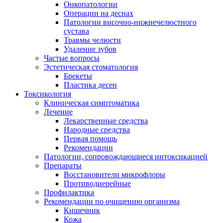
Онкопатологии
Операции на деснах
Патологии височно-нижнечелюстного
сустава
Травмы челюсти
Удаление зубов
Частые вопросы
Эстетическая стоматология
Брекеты
Пластика десен
Токсикология
Клиническая симптоматика
Лечение
Лекарственные средства
Народные средства
Первая помощь
Рекомендации
Патологии, сопровождающиеся интоксикацией
Препараты
Восстановители микрофлоры
Противодиерейные
Профилактика
Рекомендации по очищению организма
Кишечник
Кожа