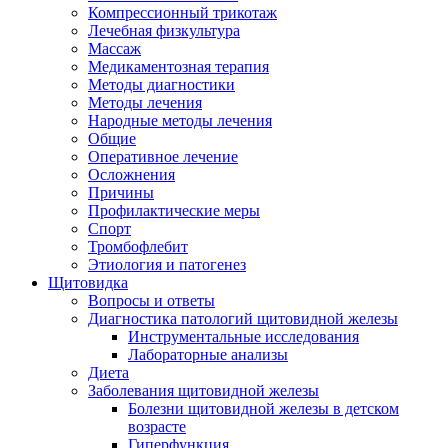
Компрессионный трикотаж
Лечебная физкультура
Массаж
Медикаментозная терапия
Методы диагностики
Методы лечения
Народные методы лечения
Общие
Оперативное лечение
Осложнения
Причины
Профилактические меры
Спорт
Тромбофлебит
Этиология и патогенез
Щитовидка
Вопросы и ответы
Диагностика патологий щитовидной железы
Инструментальные исследования
Лабораторные анализы
Диета
Заболевания щитовидной железы
Болезни щитовидной железы в детском
возрасте
Гиперфункция