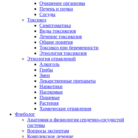
Очищение организма
Печень и почки
Сосуды
Токсикоз
Cимптоматика
Виды токсикозов
Лечение токсикозов
Общие понятия
Токсикоз при беременности
Этиология токсикозов
Этиология отравлений
Алкоголь
Грибы
Змеи
Лекарственные препараты
Наркотики
Насекомые
Пищевые
Растения
Химические отравления
Флеболог
Анатомия и физиология сердечно-сосудистой
системы
Вопросы экспертам
Комплексное лечение