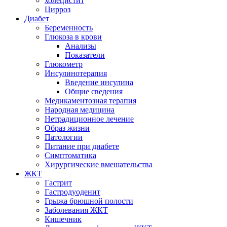
холецистит
Цирроз
Диабет
Беременность
Глюкоза в крови
Анализы
Показатели
Глюкометр
Инсулинотерапия
Введение инсулина
Общие сведения
Медикаментозная терапия
Народная медицина
Нетрадиционное лечение
Образ жизни
Патологии
Питание при диабете
Симптоматика
Хирургические вмешательства
ЖКТ
Гастрит
Гастродуоденит
Грыжа брюшной полости
Заболевания ЖКТ
Кишечник