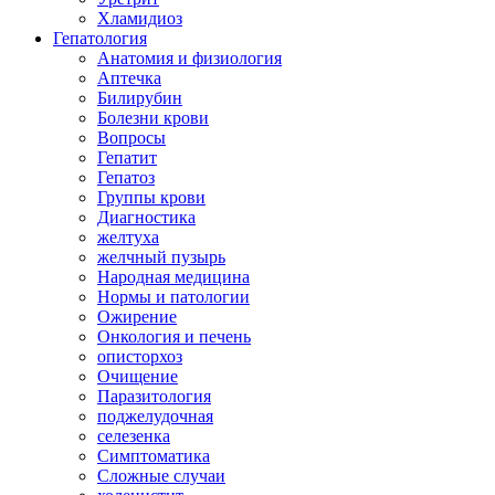
Хламидиоз
Гепатология
Анатомия и физиология
Аптечка
Билирубин
Болезни крови
Вопросы
Гепатит
Гепатоз
Группы крови
Диагностика
желтуха
желчный пузырь
Народная медицина
Нормы и патологии
Ожирение
Онкология и печень
описторхоз
Очищение
Паразитология
поджелудочная
селезенка
Симптоматика
Сложные случаи