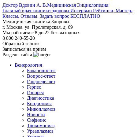
Доктор Вдовин А. В.
Медицинская Энциклопедия
Главный врач клиники здоровье
Интервью Рейтинги, Мастер-
Классы, Отзывы, Задать вопрос БЕСПЛАТНО
Медицинская клиника Здоровье
г. Москва, ул. Пролетарская, д. 69
Мы работаем с 8 до 22 без выходных
8 800 240-55-20
Обратный звонок
Записаться на прием
Разделы сайта
Венерология
Баланопостит
Вопрос-ответ
Гарднереллез
Герпес
Гонорея
Диагностика
Кондиломы
Микоплазмоз
Новости
Сифилис
Трихомониаз
Уреаплазмоз
Уретрит