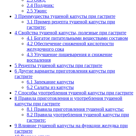
2.4
Полдник:
2.5
Ужин:
3
Преимущества тушеной капусты при гастрите
3.1
Пример рецепта тушеной капусты при
гастрите:
4
Свойства тушеной капусты, полезные при гастрите
4.1
Богатое питательными веществами составом
4.2
Обеспечение сниженной кислотности
желудочного сока
4.3
Улучшение пищеварения и снижение
воспаления
5
Рецепты тушеной капусты при гастрите
6
Другие варианты приготовления капусты при
гастрите
6.1
Запекание капусты
6.2
Салаты из капусты
7
Способы употребления тушеной капусты при гастрите
8
Правила приготовления и употребления тушеной
капусты при гастрите
8.1
Правила приготовления тушеной капусты:
8.2
Правила употребления тушеной капусты при
гастрите:
9
Влияние тушеной капусты на функции желудка при
гастрите