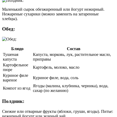
Маленький сырок обезжиренный или йогурт нежирный.
Нежареные сухарики (можно заменить на затаренные
хлебцы).
Обед:
Блюдо
Состав
Тушеная
Капуста, морковь, лук, растительное масло,
капуста
приправы
Картофельное
Картофель, молоко, масло
пюре
Куриное филе
Куриное филе, вода, соль
вареное
Ягоды (малина, клубника, черника), вода,
Компот из ягод
сахар (по желанию)
Полдник:
Свежие или отварные фрукты (яблоки, груши, ягоды). Питье:
нежирный йогурт или зеленый чай.