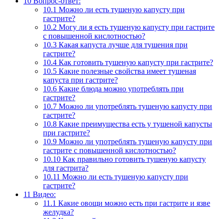
10
Вопрос-ответ:
10.1
Можно ли есть тушеную капусту при
гастрите?
10.2
Могу ли я есть тушеную капусту при гастрите
с повышенной кислотностью?
10.3
Какая капуста лучше для тушения при
гастрите?
10.4
Как готовить тушеную капусту при гастрите?
10.5
Какие полезные свойства имеет тушеная
капуста при гастрите?
10.6
Какие блюда можно употреблять при
гастрите?
10.7
Можно ли употреблять тушеную капусту при
гастрите?
10.8
Какие преимущества есть у тушеной капусты
при гастрите?
10.9
Можно ли употреблять тушеную капусту при
гастрите с повышенной кислотностью?
10.10
Как правильно готовить тушеную капусту
для гастрита?
10.11
Можно ли есть тушеную капусту при
гастрите?
11
Видео:
11.1
Какие овощи можно есть при гастрите и язве
желудка?