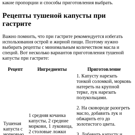
какие пропорции и способы приготовления выбрать.
Рецепты тушеной капусты при
гастрите
Важно помнить, что при гастрите рекомендуется избегать
использования острой и жирной пищи. Поэтому нужно
выбирать рецепты с минимальным количеством масла и
специй. Вот несколько вариантов приготовления тушеной
капусты при гастрите:
Рецепт
Ингредиенты
Приготовление
1. Капусту нарезать
тонкой соломкой, морковь
натереть на крупной
терке, лук нарезать
полукольцами.
2. На сковороде разогреть
масло, добавить лук и
1 средняя кочанка
обжарить его до
капусты, 2 средние
Тушеная
золотистого цвета.
моркови, 1 луковица,
капуста с
2 столовые ложки
морковью
3. Добавить капусту и