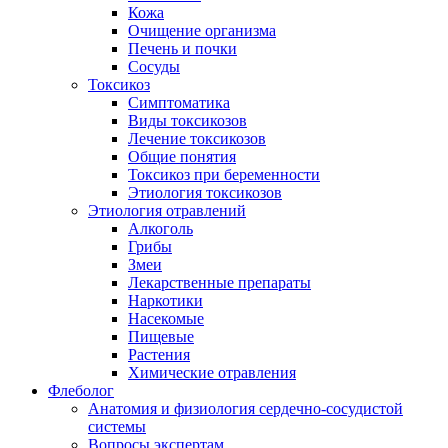
Кожа
Очищение организма
Печень и почки
Сосуды
Токсикоз
Cимптоматика
Виды токсикозов
Лечение токсикозов
Общие понятия
Токсикоз при беременности
Этиология токсикозов
Этиология отравлений
Алкоголь
Грибы
Змеи
Лекарственные препараты
Наркотики
Насекомые
Пищевые
Растения
Химические отравления
Флеболог
Анатомия и физиология сердечно-сосудистой
системы
Вопросы экспертам