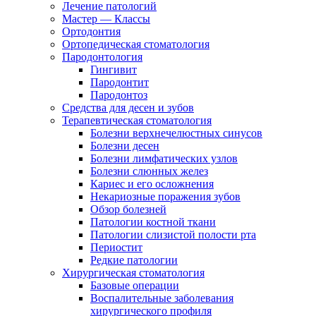
Лечение патологий
Мастер — Классы
Ортодонтия
Ортопедическая стоматология
Пародонтология
Гингивит
Пародонтит
Пародонтоз
Средства для десен и зубов
Терапевтическая стоматология
Болезни верхнечелюстных синусов
Болезни десен
Болезни лимфатических узлов
Болезни слюнных желез
Кариес и его осложнения
Некариозные поражения зубов
Обзор болезней
Патологии костной ткани
Патологии слизистой полости рта
Периостит
Редкие патологии
Хирургическая стоматология
Базовые операции
Воспалительные заболевания
хирургического профиля