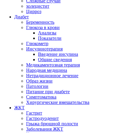
Сложные случаи
холецистит
Цирроз
Диабет
Беременность
Глюкоза в крови
Анализы
Показатели
Глюкометр
Инсулинотерапия
Введение инсулина
Общие сведения
Медикаментозная терапия
Народная медицина
Нетрадиционное лечение
Образ жизни
Патологии
Питание при диабете
Симптоматика
Хирургические вмешательства
ЖКТ
Гастрит
Гастродуоденит
Грыжа брюшной полости
Заболевания ЖКТ