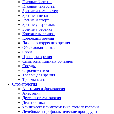
Глазные болезни
Глазные лекарства
Зрение и компьютер
Зрение и питание
Зрение и спорт
Зрение у взрослых
Зрение у ребенка
Контактные линзы
Коррекция зрения
Лазерная коррекция зрения
Обследование глаз
Очки
Проверка зрения
Симптомы глазных болезней
Сосуды
Строение глаза
Товары для зрения
Травмы глаза
Стоматология
Анатомия и физиология
Анестезия
Детская стоматология
Диагностика
клиническая симптоматика стом.патологий
Лечебные и профилактические процедуры