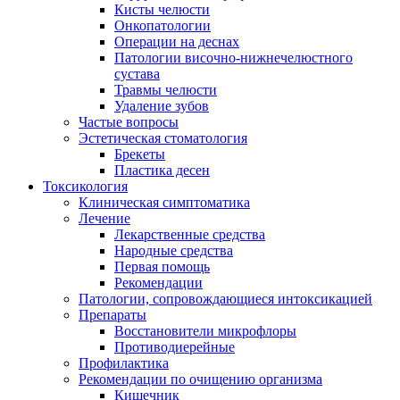
Кисты челюсти
Онкопатологии
Операции на деснах
Патологии височно-нижнечелюстного
сустава
Травмы челюсти
Удаление зубов
Частые вопросы
Эстетическая стоматология
Брекеты
Пластика десен
Токсикология
Клиническая симптоматика
Лечение
Лекарственные средства
Народные средства
Первая помощь
Рекомендации
Патологии, сопровождающиеся интоксикацией
Препараты
Восстановители микрофлоры
Противодиерейные
Профилактика
Рекомендации по очищению организма
Кишечник