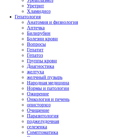
Уреаплазмоз
Уретрит
Хламидиоз
Гепатология
Анатомия и физиология
Аптечка
Билирубин
Болезни крови
Вопросы
Гепатит
Гепатоз
Группы крови
Диагностика
желтуха
желчный пузырь
Народная медицина
Нормы и патологии
Ожирение
Онкология и печень
описторхоз
Очищение
Паразитология
поджелудочная
селезенка
Симптоматика