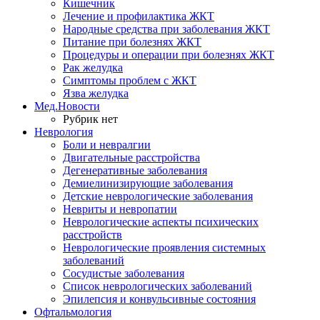
Кишечник
Лечение и профилактика ЖКТ
Народные средства при заболевания ЖКТ
Питание при болезнях ЖКТ
Процедуры и операции при болезнях ЖКТ
Рак желудка
Симптомы проблем с ЖКТ
Язва желудка
Мед.Новости
Рубрик нет
Неврология
Боли и невралгии
Двигательные расстройства
Дегенеративные заболевания
Демиелинизирующие заболевания
Детские неврологические заболевания
Невриты и невропатии
Неврологические аспекты психических
расстройств
Неврологические проявления системных
заболеваний
Сосудистые заболевания
Список неврологических заболеваний
Эпилепсия и конвульсивные состояния
Офтальмология