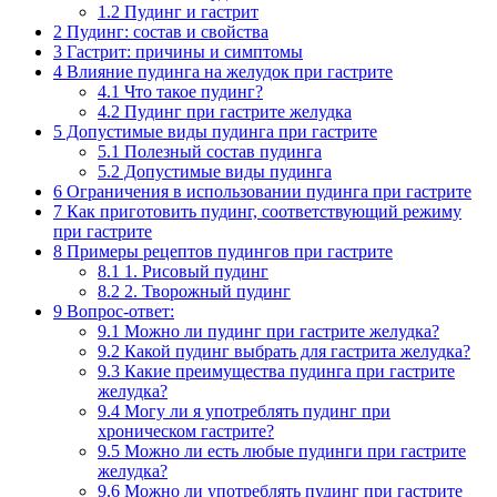
1.2
Пудинг и гастрит
2
Пудинг: состав и свойства
3
Гастрит: причины и симптомы
4
Влияние пудинга на желудок при гастрите
4.1
Что такое пудинг?
4.2
Пудинг при гастрите желудка
5
Допустимые виды пудинга при гастрите
5.1
Полезный состав пудинга
5.2
Допустимые виды пудинга
6
Ограничения в использовании пудинга при гастрите
7
Как приготовить пудинг, соответствующий режиму
при гастрите
8
Примеры рецептов пудингов при гастрите
8.1
1. Рисовый пудинг
8.2
2. Творожный пудинг
9
Вопрос-ответ:
9.1
Можно ли пудинг при гастрите желудка?
9.2
Какой пудинг выбрать для гастрита желудка?
9.3
Какие преимущества пудинга при гастрите
желудка?
9.4
Могу ли я употреблять пудинг при
хроническом гастрите?
9.5
Можно ли есть любые пудинги при гастрите
желудка?
9.6
Можно ли употреблять пудинг при гастрите