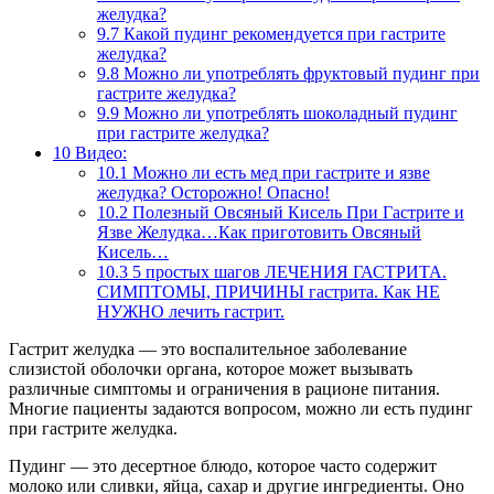
желудка?
9.7
Какой пудинг рекомендуется при гастрите
желудка?
9.8
Можно ли употреблять фруктовый пудинг при
гастрите желудка?
9.9
Можно ли употреблять шоколадный пудинг
при гастрите желудка?
10
Видео:
10.1
Можно ли есть мед при гастрите и язве
желудка? Осторожно! Опасно!
10.2
Полезный Овсяный Кисель При Гастрите и
Язве Желудка…Как приготовить Овсяный
Кисель…
10.3
5 простых шагов ЛЕЧЕНИЯ ГАСТРИТА.
СИМПТОМЫ, ПРИЧИНЫ гастрита. Как НЕ
НУЖНО лечить гастрит.
Гастрит желудка — это воспалительное заболевание
слизистой оболочки органа, которое может вызывать
различные симптомы и ограничения в рационе питания.
Многие пациенты задаются вопросом, можно ли есть пудинг
при гастрите желудка.
Пудинг — это десертное блюдо, которое часто содержит
молоко или сливки, яйца, сахар и другие ингредиенты. Оно