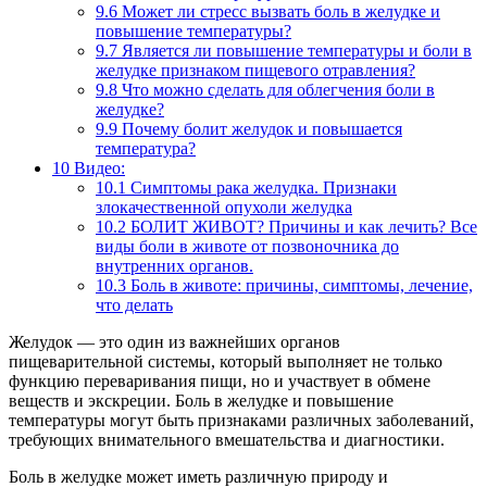
9.6
Может ли стресс вызвать боль в желудке и
повышение температуры?
9.7
Является ли повышение температуры и боли в
желудке признаком пищевого отравления?
9.8
Что можно сделать для облегчения боли в
желудке?
9.9
Почему болит желудок и повышается
температура?
10
Видео:
10.1
Симптомы рака желудка. Признаки
злокачественной опухоли желудка
10.2
БОЛИТ ЖИВОТ? Причины и как лечить? Все
виды боли в животе от позвоночника до
внутренних органов.
10.3
Боль в животе: причины, симптомы, лечение,
что делать
Желудок — это один из важнейших органов
пищеварительной системы, который выполняет не только
функцию переваривания пищи, но и участвует в обмене
веществ и экскреции. Боль в желудке и повышение
температуры могут быть признаками различных заболеваний,
требующих внимательного вмешательства и диагностики.
Боль в желудке может иметь различную природу и