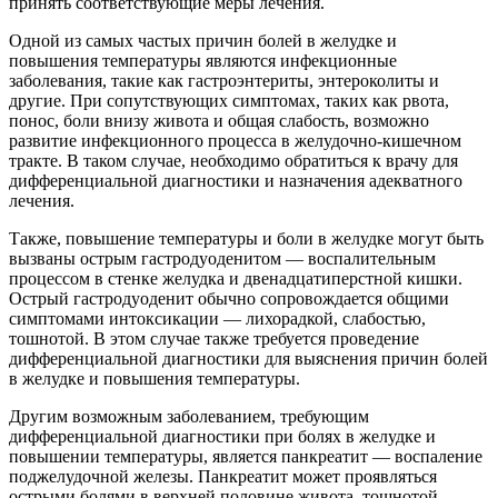
принять соответствующие меры лечения.
Одной из самых частых причин болей в желудке и
повышения температуры являются инфекционные
заболевания, такие как гастроэнтериты, энтероколиты и
другие. При сопутствующих симптомах, таких как рвота,
понос, боли внизу живота и общая слабость, возможно
развитие инфекционного процесса в желудочно-кишечном
тракте. В таком случае, необходимо обратиться к врачу для
дифференциальной диагностики и назначения адекватного
лечения.
Также, повышение температуры и боли в желудке могут быть
вызваны острым гастродуоденитом — воспалительным
процессом в стенке желудка и двенадцатиперстной кишки.
Острый гастродуоденит обычно сопровождается общими
симптомами интоксикации — лихорадкой, слабостью,
тошнотой. В этом случае также требуется проведение
дифференциальной диагностики для выяснения причин болей
в желудке и повышения температуры.
Другим возможным заболеванием, требующим
дифференциальной диагностики при болях в желудке и
повышении температуры, является панкреатит — воспаление
поджелудочной железы. Панкреатит может проявляться
острыми болями в верхней половине живота, тошнотой,