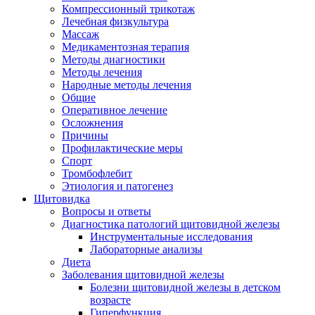
Компрессионный трикотаж
Лечебная физкультура
Массаж
Медикаментозная терапия
Методы диагностики
Методы лечения
Народные методы лечения
Общие
Оперативное лечение
Осложнения
Причины
Профилактические меры
Спорт
Тромбофлебит
Этиология и патогенез
Щитовидка
Вопросы и ответы
Диагностика патологий щитовидной железы
Инструментальные исследования
Лабораторные анализы
Диета
Заболевания щитовидной железы
Болезни щитовидной железы в детском
возрасте
Гиперфункция