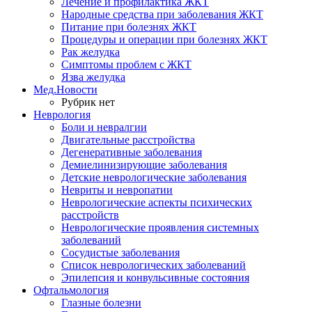
Лечение и профилактика ЖКТ
Народные средства при заболевания ЖКТ
Питание при болезнях ЖКТ
Процедуры и операции при болезнях ЖКТ
Рак желудка
Симптомы проблем с ЖКТ
Язва желудка
Мед.Новости
Рубрик нет
Неврология
Боли и невралгии
Двигательные расстройства
Дегенеративные заболевания
Демиелинизирующие заболевания
Детские неврологические заболевания
Невриты и невропатии
Неврологические аспекты психических
расстройств
Неврологические проявления системных
заболеваний
Сосудистые заболевания
Список неврологических заболеваний
Эпилепсия и конвульсивные состояния
Офтальмология
Глазные болезни