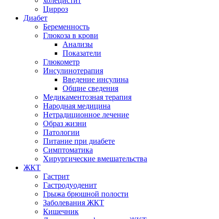
холецистит
Цирроз
Диабет
Беременность
Глюкоза в крови
Анализы
Показатели
Глюкометр
Инсулинотерапия
Введение инсулина
Общие сведения
Медикаментозная терапия
Народная медицина
Нетрадиционное лечение
Образ жизни
Патологии
Питание при диабете
Симптоматика
Хирургические вмешательства
ЖКТ
Гастрит
Гастродуоденит
Грыжа брюшной полости
Заболевания ЖКТ
Кишечник