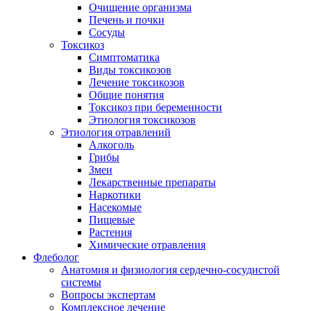
Очищение организма
Печень и почки
Сосуды
Токсикоз
Cимптоматика
Виды токсикозов
Лечение токсикозов
Общие понятия
Токсикоз при беременности
Этиология токсикозов
Этиология отравлений
Алкоголь
Грибы
Змеи
Лекарственные препараты
Наркотики
Насекомые
Пищевые
Растения
Химические отравления
Флеболог
Анатомия и физиология сердечно-сосудистой
системы
Вопросы экспертам
Комплексное лечение