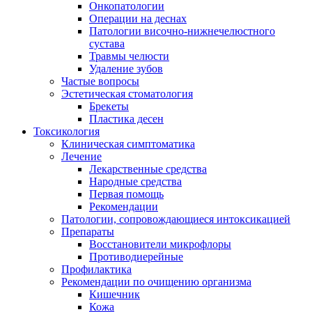
Онкопатологии
Операции на деснах
Патологии височно-нижнечелюстного
сустава
Травмы челюсти
Удаление зубов
Частые вопросы
Эстетическая стоматология
Брекеты
Пластика десен
Токсикология
Клиническая симптоматика
Лечение
Лекарственные средства
Народные средства
Первая помощь
Рекомендации
Патологии, сопровождающиеся интоксикацией
Препараты
Восстановители микрофлоры
Противодиерейные
Профилактика
Рекомендации по очищению организма
Кишечник
Кожа