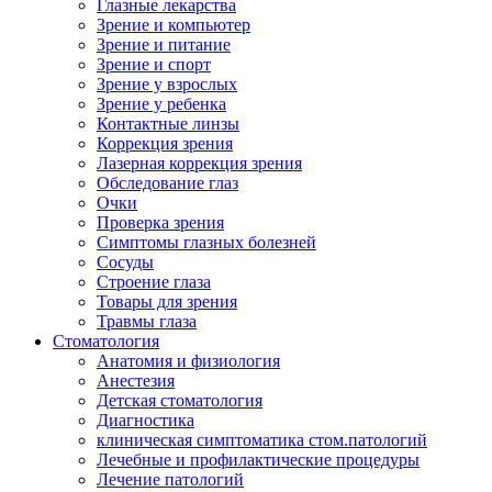
Глазные лекарства
Зрение и компьютер
Зрение и питание
Зрение и спорт
Зрение у взрослых
Зрение у ребенка
Контактные линзы
Коррекция зрения
Лазерная коррекция зрения
Обследование глаз
Очки
Проверка зрения
Симптомы глазных болезней
Сосуды
Строение глаза
Товары для зрения
Травмы глаза
Стоматология
Анатомия и физиология
Анестезия
Детская стоматология
Диагностика
клиническая симптоматика стом.патологий
Лечебные и профилактические процедуры
Лечение патологий