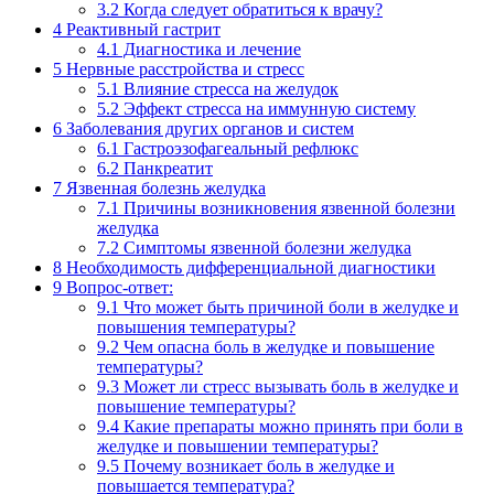
3.2
Когда следует обратиться к врачу?
4
Реактивный гастрит
4.1
Диагностика и лечение
5
Нервные расстройства и стресс
5.1
Влияние стресса на желудок
5.2
Эффект стресса на иммунную систему
6
Заболевания других органов и систем
6.1
Гастроэзофагеальный рефлюкс
6.2
Панкреатит
7
Язвенная болезнь желудка
7.1
Причины возникновения язвенной болезни
желудка
7.2
Симптомы язвенной болезни желудка
8
Необходимость дифференциальной диагностики
9
Вопрос-ответ:
9.1
Что может быть причиной боли в желудке и
повышения температуры?
9.2
Чем опасна боль в желудке и повышение
температуры?
9.3
Может ли стресс вызывать боль в желудке и
повышение температуры?
9.4
Какие препараты можно принять при боли в
желудке и повышении температуры?
9.5
Почему возникает боль в желудке и
повышается температура?