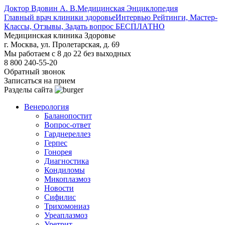
Доктор Вдовин А. В.
Медицинская Энциклопедия
Главный врач клиники здоровье
Интервью Рейтинги, Мастер-
Классы, Отзывы, Задать вопрос БЕСПЛАТНО
Медицинская клиника Здоровье
г. Москва, ул. Пролетарская, д. 69
Мы работаем с 8 до 22 без выходных
8 800 240-55-20
Обратный звонок
Записаться на прием
Разделы сайта
Венерология
Баланопостит
Вопрос-ответ
Гарднереллез
Герпес
Гонорея
Диагностика
Кондиломы
Микоплазмоз
Новости
Сифилис
Трихомониаз
Уреаплазмоз
Уретрит