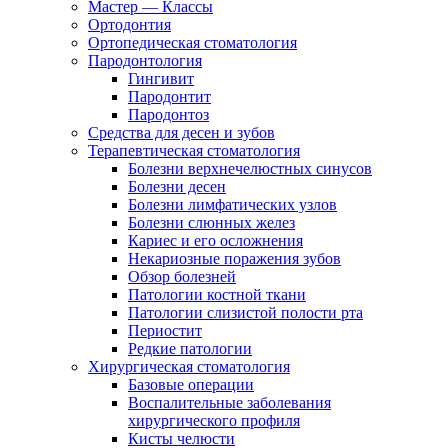
Мастер — Классы
Ортодонтия
Ортопедическая стоматология
Пародонтология
Гингивит
Пародонтит
Пародонтоз
Средства для десен и зубов
Терапевтическая стоматология
Болезни верхнечелюстных синусов
Болезни десен
Болезни лимфатических узлов
Болезни слюнных желез
Кариес и его осложнения
Некариозные поражения зубов
Обзор болезней
Патологии костной ткани
Патологии слизистой полости рта
Периостит
Редкие патологии
Хирургическая стоматология
Базовые операции
Воспалительные заболевания
хирургического профиля
Кисты челюсти