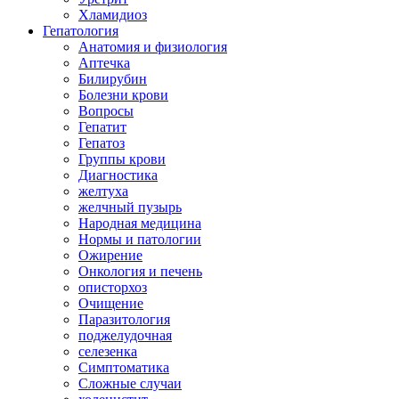
Хламидиоз
Гепатология
Анатомия и физиология
Аптечка
Билирубин
Болезни крови
Вопросы
Гепатит
Гепатоз
Группы крови
Диагностика
желтуха
желчный пузырь
Народная медицина
Нормы и патологии
Ожирение
Онкология и печень
описторхоз
Очищение
Паразитология
поджелудочная
селезенка
Симптоматика
Сложные случаи