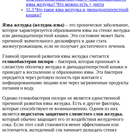
язвы желудка? Что можно есть + диета
11.3
Что такое язва желудка и двенадцатиперстной
кишки?
Язва желудка (желудок-язва)
– это хроническое заболевание,
которое характеризуется образованием язвы на стенке желудка
или двенадцатиперстной кишки. Это состояние может быть
причиной значительного дискомфорта и даже стать
жизнеугрожающим, если не получает достаточного лечения.
Главной причиной развития язвы желудка считается
геликобактерия пилори
– бактерия, которая проникает в
слизистую оболочку желудка и двенадцатиперстной кишки и
приводит к воспалению и образованию язвы. Эта бактерия
передается через ротовую полость при контакте с
инфицированными лицами или через загрязненные продукты
питания и воду.
Однако геликобактерия пилори не является единственной
причиной развития язвы желудка. Есть и другие факторы,
которые способствуют ее возникновению. Одним из них
является
недостаток защитного слизистого слоя желудка
,
который обычно защищает его от воздействия желудочного
сока. Если этот слой становится менее эффективным или
истончается, желудочный сок начинает разъедать стенку