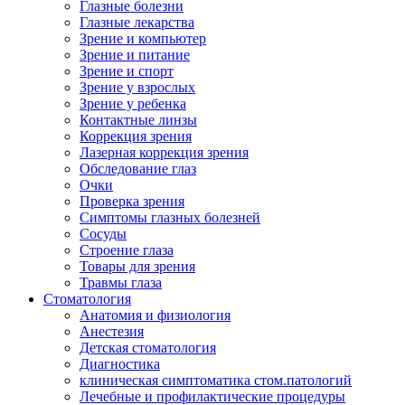
Глазные болезни
Глазные лекарства
Зрение и компьютер
Зрение и питание
Зрение и спорт
Зрение у взрослых
Зрение у ребенка
Контактные линзы
Коррекция зрения
Лазерная коррекция зрения
Обследование глаз
Очки
Проверка зрения
Симптомы глазных болезней
Сосуды
Строение глаза
Товары для зрения
Травмы глаза
Стоматология
Анатомия и физиология
Анестезия
Детская стоматология
Диагностика
клиническая симптоматика стом.патологий
Лечебные и профилактические процедуры