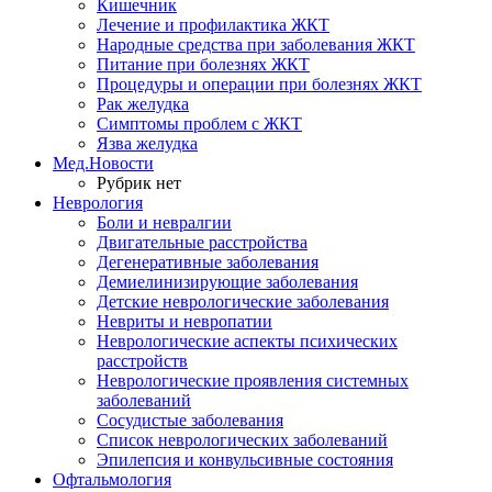
Кишечник
Лечение и профилактика ЖКТ
Народные средства при заболевания ЖКТ
Питание при болезнях ЖКТ
Процедуры и операции при болезнях ЖКТ
Рак желудка
Симптомы проблем с ЖКТ
Язва желудка
Мед.Новости
Рубрик нет
Неврология
Боли и невралгии
Двигательные расстройства
Дегенеративные заболевания
Демиелинизирующие заболевания
Детские неврологические заболевания
Невриты и невропатии
Неврологические аспекты психических
расстройств
Неврологические проявления системных
заболеваний
Сосудистые заболевания
Список неврологических заболеваний
Эпилепсия и конвульсивные состояния
Офтальмология