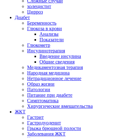
Сложные случаи
холецистит
Цирроз
Диабет
Беременность
Глюкоза в крови
Анализы
Показатели
Глюкометр
Инсулинотерапия
Введение инсулина
Общие сведения
Медикаментозная терапия
Народная медицина
Нетрадиционное лечение
Образ жизни
Патологии
Питание при диабете
Симптоматика
Хирургические вмешательства
ЖКТ
Гастрит
Гастродуоденит
Грыжа брюшной полости
Заболевания ЖКТ