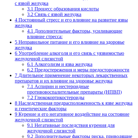
с язвой желудка
3.1
Процесс образования кислоты
3.2
Связь с язвой желудка
4
Постоянный стресс и его влияние на развитие язвы
желудка
4.1
Дополнительные факторы, усиливающие
влияние стресса:
5
Неправильное питание и его влияние на здоровье
желудка
6
Употребление алкоголя и его связь с уязвимостью
желудочной слизистой
6.1
Алкоголизм и язва желудка
6.2
Предостережения и меры предосторожности
7
Длительное применение некоторых лекарственных
препаратов и их влияние на здоровье желудка
7.1
Аспирин и нестероидные
противовоспалительные препараты (НПВП)
7.2
Глюкокортикостероиды
8
Наследственная предрасположенность к язве желудка
и генетические факторы
9
Курение и его негативное воздействие на состояние
желудочной слизистой
9.1
Негативные последствия курения для
желудочной слизистой
9.2
Дополнительные факторы риска, приводящие