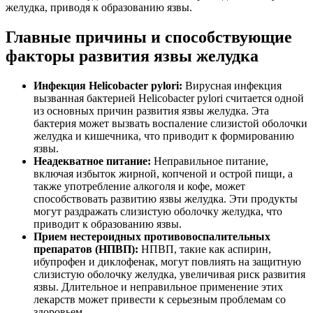
желудка, приводя к образованию язвы.
Главные причины и способствующие
факторы развития язвы желудка
Инфекция Helicobacter pylori:
Вирусная инфекция
вызванная бактерией Helicobacter pylori считается одной
из основных причин развития язвы желудка. Эта
бактерия может вызвать воспаление слизистой оболочки
желудка и кишечника, что приводит к формированию
язвы.
Неадекватное питание:
Неправильное питание,
включая избыток жирной, копченой и острой пищи, а
также употребление алкоголя и кофе, может
способствовать развитию язвы желудка. Эти продукты
могут раздражать слизистую оболочку желудка, что
приводит к образованию язвы.
Прием нестероидных противовоспалительных
препаратов (НПВП):
НПВП, такие как аспирин,
ибупрофен и диклофенак, могут повлиять на защитную
слизистую оболочку желудка, увеличивая риск развития
язвы. Длительное и неправильное применение этих
лекарств может привести к серьезным проблемам со
здоровьем.