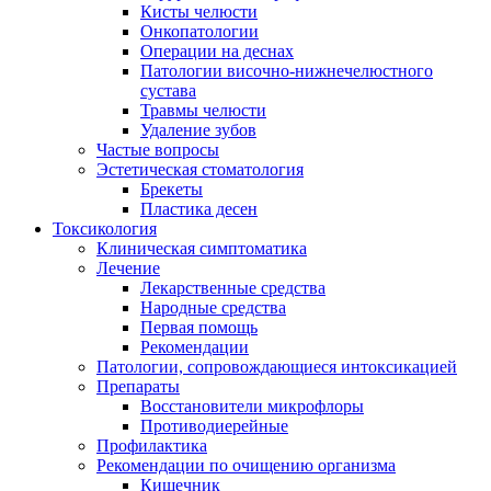
Кисты челюсти
Онкопатологии
Операции на деснах
Патологии височно-нижнечелюстного
сустава
Травмы челюсти
Удаление зубов
Частые вопросы
Эстетическая стоматология
Брекеты
Пластика десен
Токсикология
Клиническая симптоматика
Лечение
Лекарственные средства
Народные средства
Первая помощь
Рекомендации
Патологии, сопровождающиеся интоксикацией
Препараты
Восстановители микрофлоры
Противодиерейные
Профилактика
Рекомендации по очищению организма
Кишечник