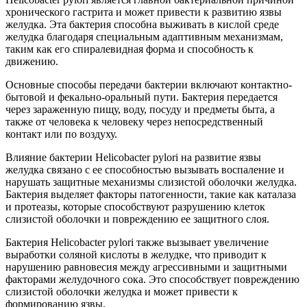
хронического гастрита и может привести к развитию язвы
желудка. Эта бактерия способна выживать в кислой среде
желудка благодаря специальным адаптивным механизмам,
таким как его спиралевидная форма и способность к
движению.
Основные способы передачи бактерии включают контактно-
бытовой и фекально-оральный пути. Бактерия передается
через зараженную пищу, воду, посуду и предметы быта, а
также от человека к человеку через непосредственный
контакт или по воздуху.
Влияние бактерии Helicobacter pylori на развитие язвы
желудка связано с ее способностью вызывать воспаление и
нарушать защитные механизмы слизистой оболочки желудка.
Бактерия выделяет факторы патогенности, такие как каталаза
и протеазы, которые способствуют разрушению клеток
слизистой оболочки и повреждению ее защитного слоя.
Бактерия Helicobacter pylori также вызывает увеличение
выработки соляной кислоты в желудке, что приводит к
нарушению равновесия между агрессивными и защитными
факторами желудочного сока. Это способствует повреждению
слизистой оболочки желудка и может привести к
формированию язвы.