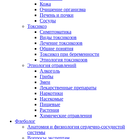
Кожа
Очищение организма
Печень и почки
Сосуды
Токсикоз
Cимптоматика
Виды токсикозов
Лечение токсикозов
Общие понятия
Токсикоз при беременности
Этиология токсикозов
Этиология отравлений
Алкоголь
Грибы
Змеи
Лекарственные препараты
Наркотики
Насекомые
Пищевые
Растения
Химические отравления
Флеболог
Анатомия и физиология сердечно-сосудистой
системы
Вопросы экспертам