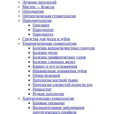
Лечение патологий
Мастер — Классы
Ортодонтия
Ортопедическая стоматология
Пародонтология
Гингивит
Пародонтит
Пародонтоз
Средства для десен и зубов
Терапевтическая стоматология
Болезни верхнечелюстных синусов
Болезни десен
Болезни лимфатических узлов
Болезни слюнных желез
Кариес и его осложнения
Некариозные поражения зубов
Обзор болезней
Патологии костной ткани
Патологии слизистой полости рта
Периостит
Редкие патологии
Хирургическая стоматология
Базовые операции
Воспалительные заболевания
хирургического профиля