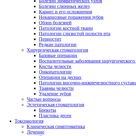
Болезни лимфатических узлов
Болезни слюнных желез
Кариес и его осложнения
Некариозные поражения зубов
Обзор болезней
Патологии костной ткани
Патологии слизистой полости рта
Периостит
Редкие патологии
Хирургическая стоматология
Базовые операции
Воспалительные заболевания хирургического
Кисты челюсти
Онкопатологии
Операции на деснах
Патологии височно-нижнечелюстного сустав
Травмы челюсти
Удаление зубов
Частые вопросы
Эстетическая стоматология
Брекеты
Пластика десен
Токсикология
Клиническая симптоматика
Лечение