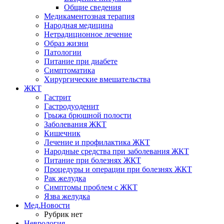
Общие сведения
Медикаментозная терапия
Народная медицина
Нетрадиционное лечение
Образ жизни
Патологии
Питание при диабете
Симптоматика
Хирургические вмешательства
ЖКТ
Гастрит
Гастродуоденит
Грыжа брюшной полости
Заболевания ЖКТ
Кишечник
Лечение и профилактика ЖКТ
Народные средства при заболевания ЖКТ
Питание при болезнях ЖКТ
Процедуры и операции при болезнях ЖКТ
Рак желудка
Симптомы проблем с ЖКТ
Язва желудка
Мед.Новости
Рубрик нет
Неврология