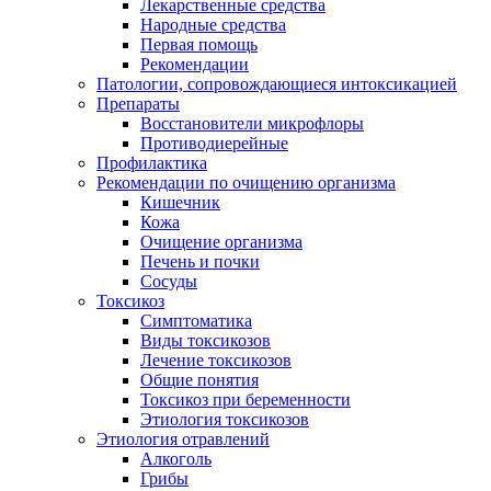
Лекарственные средства
Народные средства
Первая помощь
Рекомендации
Патологии, сопровождающиеся интоксикацией
Препараты
Восстановители микрофлоры
Противодиерейные
Профилактика
Рекомендации по очищению организма
Кишечник
Кожа
Очищение организма
Печень и почки
Сосуды
Токсикоз
Cимптоматика
Виды токсикозов
Лечение токсикозов
Общие понятия
Токсикоз при беременности
Этиология токсикозов
Этиология отравлений
Алкоголь
Грибы