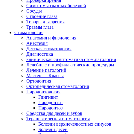
Проверка зрения
Симптомы глазных болезней
Сосуды
Строение глаза
Товары для зрения
Травмы глаза
Стоматология
Анатомия и физиология
Анестезия
Детская стоматология
Диагностика
клиническая симптоматика стом.патологий
Лечебные и профилактические процедуры
Лечение патологий
Мастер — Классы
Ортодонтия
Ортопедическая стоматология
Пародонтология
Гингивит
Пародонтит
Пародонтоз
Средства для десен и зубов
Терапевтическая стоматология
Болезни верхнечелюстных синусов
Болезни десен