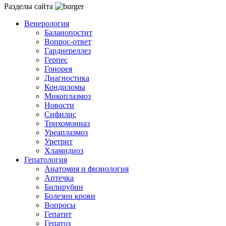
Разделы сайта
Венерология
Баланопостит
Вопрос-ответ
Гарднереллез
Герпес
Гонорея
Диагностика
Кондиломы
Микоплазмоз
Новости
Сифилис
Трихомониаз
Уреаплазмоз
Уретрит
Хламидиоз
Гепатология
Анатомия и физиология
Аптечка
Билирубин
Болезни крови
Вопросы
Гепатит
Гепатоз