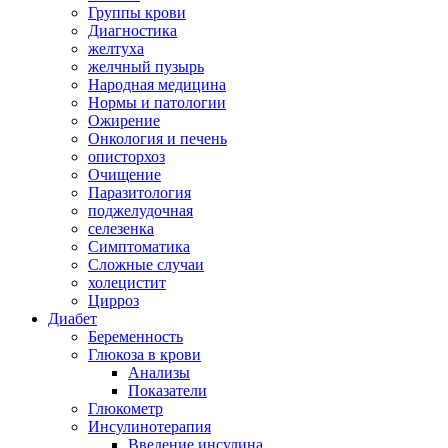
Группы крови
Диагностика
желтуха
желчный пузырь
Народная медицина
Нормы и патологии
Ожирение
Онкология и печень
описторхоз
Очищение
Паразитология
поджелудочная
селезенка
Симптоматика
Сложные случаи
холецистит
Цирроз
Диабет
Беременность
Глюкоза в крови
Анализы
Показатели
Глюкометр
Инсулинотерапия
Введение инсулина