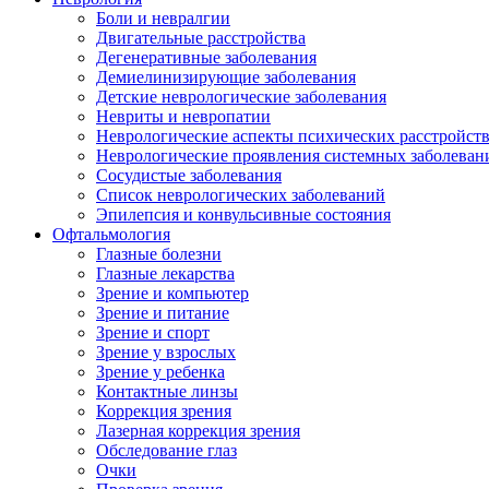
Боли и невралгии
Двигательные расстройства
Дегенеративные заболевания
Демиелинизирующие заболевания
Детские неврологические заболевания
Невриты и невропатии
Неврологические аспекты психических расстройст
Неврологические проявления системных заболеван
Сосудистые заболевания
Список неврологических заболеваний
Эпилепсия и конвульсивные состояния
Офтальмология
Глазные болезни
Глазные лекарства
Зрение и компьютер
Зрение и питание
Зрение и спорт
Зрение у взрослых
Зрение у ребенка
Контактные линзы
Коррекция зрения
Лазерная коррекция зрения
Обследование глаз
Очки