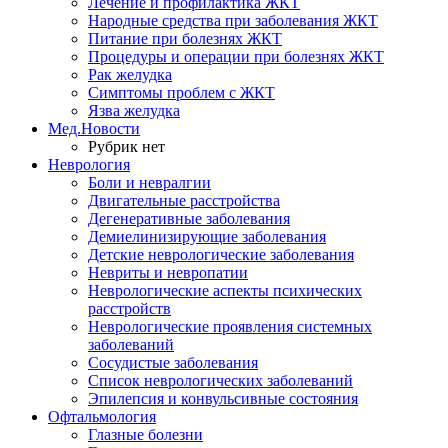
Лечение и профилактика ЖКТ
Народные средства при заболевания ЖКТ
Питание при болезнях ЖКТ
Процедуры и операции при болезнях ЖКТ
Рак желудка
Симптомы проблем с ЖКТ
Язва желудка
Мед.Новости
Рубрик нет
Неврология
Боли и невралгии
Двигательные расстройства
Дегенеративные заболевания
Демиелинизирующие заболевания
Детские неврологические заболевания
Невриты и невропатии
Неврологические аспекты психических
расстройств
Неврологические проявления системных
заболеваний
Сосудистые заболевания
Список неврологических заболеваний
Эпилепсия и конвульсивные состояния
Офтальмология
Глазные болезни