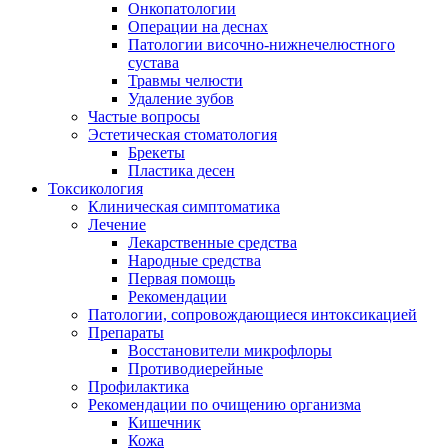
Онкопатологии
Операции на деснах
Патологии височно-нижнечелюстного
сустава
Травмы челюсти
Удаление зубов
Частые вопросы
Эстетическая стоматология
Брекеты
Пластика десен
Токсикология
Клиническая симптоматика
Лечение
Лекарственные средства
Народные средства
Первая помощь
Рекомендации
Патологии, сопровождающиеся интоксикацией
Препараты
Восстановители микрофлоры
Противодиерейные
Профилактика
Рекомендации по очищению организма
Кишечник
Кожа