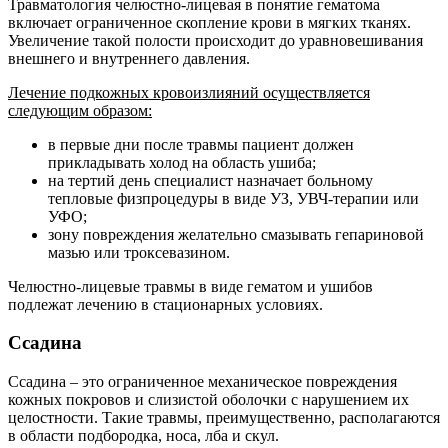
Травматология челюстно-лицевая в понятие гематома
включает ограниченное скопление крови в мягких тканях.
Увеличение такой полости происходит до уравновешивания
внешнего и внутреннего давления.
Лечение подкожных кровоизлияний осуществляется
следующим образом:
в первые дни после травмы пациент должен
прикладывать холод на область ушиба;
на тертий день специалист назначает больному
тепловые физпроцедуры в виде УЗ, УВЧ-терапии или
УФО;
зону повреждения желательно смазывать гепариновой
мазью или троксевазином.
Челюстно-лицевые травмы в виде гематом и ушибов
подлежат лечению в стационарных условиях.
Ссадина
Ссадина – это ограниченное механическое повреждения
кожных покровов и слизистой оболочки с нарушением их
целостности. Такие травмы, преимущественно, располагаются
в области подбородка, носа, лба и скул.