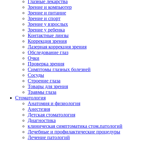
Глазные лекарства
Зрение и компьютер
Зрение и питание
Зрение и спорт
Зрение у взрослых
Зрение у ребенка
Контактные линзы
Коррекция зрения
Лазерная коррекция зрения
Обследование глаз
Очки
Проверка зрения
Симптомы глазных болезней
Сосуды
Строение глаза
Товары для зрения
Травмы глаза
Стоматология
Анатомия и физиология
Анестезия
Детская стоматология
Диагностика
клиническая симптоматика стом.патологий
Лечебные и профилактические процедуры
Лечение патологий