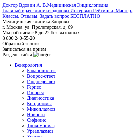
Доктор Вдовин А. В.
Медицинская Энциклопедия
Главный врач клиники здоровье
Интервью Рейтинги, Мастер-
Классы, Отзывы, Задать вопрос БЕСПЛАТНО
Медицинская клиника Здоровье
г. Москва, ул. Пролетарская, д. 69
Мы работаем с 8 до 22 без выходных
8 800 240-55-20
Обратный звонок
Записаться на прием
Разделы сайта
Венерология
Баланопостит
Вопрос-ответ
Гарднереллез
Герпес
Гонорея
Диагностика
Кондиломы
Микоплазмоз
Новости
Сифилис
Трихомониаз
Уреаплазмоз
Уретрит