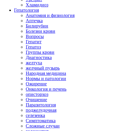
Хламидиоз
Гепатология
Анатомия и физиология
Аптечка
Билирубин
Болезни крови
Вопросы
Гепатит
Гепатоз
Группы крови
Диагностика
желтуха
желчный пузырь
Народная медицина
Нормы и патологии
Ожирение
Онкология и печень
описторхоз
Очищение
Паразитология
поджелудочная
селезенка
Симптоматика
Сложные случаи