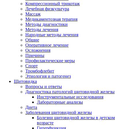
Компрессионный трикотаж
Лечебная физкультура
Массаж
Медикаментозная терапия
Методы диагностики
Методы лечения
Народные методы лечения
Общие
Оперативное лечение
Осложнения
Причины
Профилактические меры
Спорт
Тромбофлебит
Этиология и патогенез
Щитовидка
Вопросы и ответы
Диагностика патологий щитовидной железы
Инструментальные исследования
Лабораторные анализы
Диета
Заболевания щитовидной железы
Болезни щитовидной железы в детском
возрасте
Гиперфункция