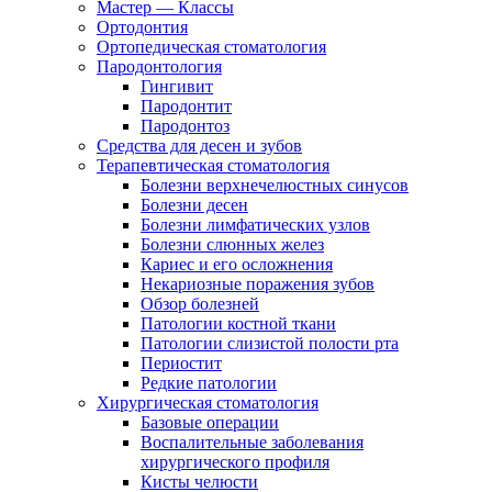
Мастер — Классы
Ортодонтия
Ортопедическая стоматология
Пародонтология
Гингивит
Пародонтит
Пародонтоз
Средства для десен и зубов
Терапевтическая стоматология
Болезни верхнечелюстных синусов
Болезни десен
Болезни лимфатических узлов
Болезни слюнных желез
Кариес и его осложнения
Некариозные поражения зубов
Обзор болезней
Патологии костной ткани
Патологии слизистой полости рта
Периостит
Редкие патологии
Хирургическая стоматология
Базовые операции
Воспалительные заболевания
хирургического профиля
Кисты челюсти