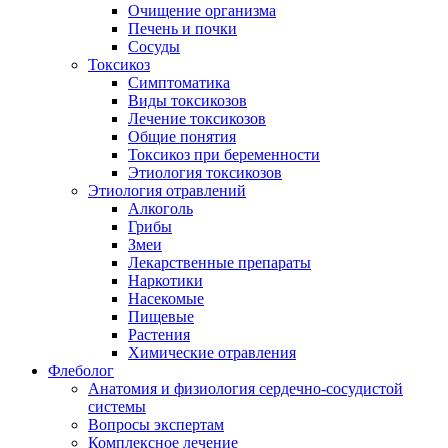
Очищение организма
Печень и почки
Сосуды
Токсикоз
Cимптоматика
Виды токсикозов
Лечение токсикозов
Общие понятия
Токсикоз при беременности
Этиология токсикозов
Этиология отравлений
Алкоголь
Грибы
Змеи
Лекарственные препараты
Наркотики
Насекомые
Пищевые
Растения
Химические отравления
Флеболог
Анатомия и физиология сердечно-сосудистой
системы
Вопросы экспертам
Комплексное лечение