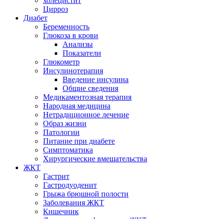
холецистит
Цирроз
Диабет
Беременность
Глюкоза в крови
Анализы
Показатели
Глюкометр
Инсулинотерапия
Введение инсулина
Общие сведения
Медикаментозная терапия
Народная медицина
Нетрадиционное лечение
Образ жизни
Патологии
Питание при диабете
Симптоматика
Хирургические вмешательства
ЖКТ
Гастрит
Гастродуоденит
Грыжа брюшной полости
Заболевания ЖКТ
Кишечник