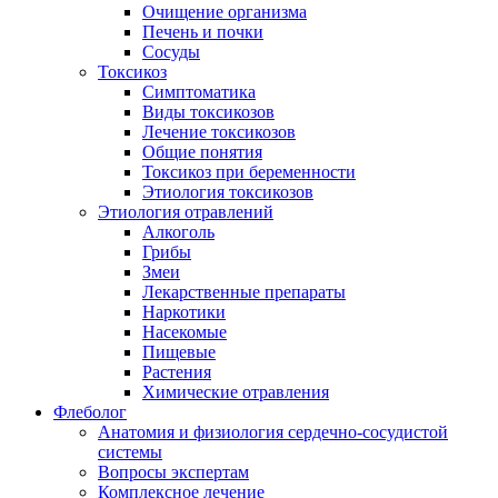
Очищение организма
Печень и почки
Сосуды
Токсикоз
Cимптоматика
Виды токсикозов
Лечение токсикозов
Общие понятия
Токсикоз при беременности
Этиология токсикозов
Этиология отравлений
Алкоголь
Грибы
Змеи
Лекарственные препараты
Наркотики
Насекомые
Пищевые
Растения
Химические отравления
Флеболог
Анатомия и физиология сердечно-сосудистой
системы
Вопросы экспертам
Комплексное лечение