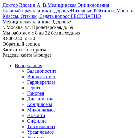
Доктор Вдовин А. В.
Медицинская Энциклопедия
Главный врач клиники здоровье
Интервью Рейтинги, Мастер-
Классы, Отзывы, Задать вопрос БЕСПЛАТНО
Медицинская клиника Здоровье
г. Москва, ул. Пролетарская, д. 69
Мы работаем с 8 до 22 без выходных
8 800 240-55-20
Обратный звонок
Записаться на прием
Разделы сайта
Венерология
Баланопостит
Вопрос-ответ
Гарднереллез
Герпес
Гонорея
Диагностика
Кондиломы
Микоплазмоз
Новости
Сифилис
Трихомониаз
Уреаплазмоз
Уретрит