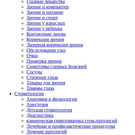
Глазные лекарства
Зрение и компьютер
Зрение и питание
Зрение и спорт
Зрение у взрослых
Зрение у ребенка
Контактные линзы
Коррекция зрения
Лазерная коррекция зрения
Обследование глаз
Очки
Проверка зрения
Симптомы глазных болезней
Сосуды
Строение глаза
Товары для зрения
Травмы глаза
Стоматология
Анатомия и физиология
Анестезия
Детская стоматология
Диагностика
клиническая симптоматика стом.патологий
Лечебные и профилактические процедуры
Лечение патологий