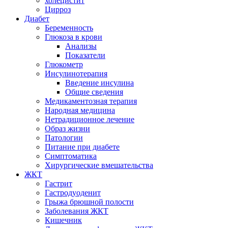
холецистит
Цирроз
Диабет
Беременность
Глюкоза в крови
Анализы
Показатели
Глюкометр
Инсулинотерапия
Введение инсулина
Общие сведения
Медикаментозная терапия
Народная медицина
Нетрадиционное лечение
Образ жизни
Патологии
Питание при диабете
Симптоматика
Хирургические вмешательства
ЖКТ
Гастрит
Гастродуоденит
Грыжа брюшной полости
Заболевания ЖКТ
Кишечник