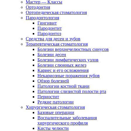
Мастер — Классы
Ортодонтия
Ортопедическая стоматология
Пародонтология
Гингивит
Пародонтит
Пародонтоз
Средства для десен и зубов
Терапевтическая стоматология
Болезни верхнечелюстных синусов
Болезни десен
Болезни лимфатических узлов
Болезни слюнных желез
Кариес и его осложнения
Некариозные поражения зубов
Обзор болезней
Патологии костной ткани
Патологии слизистой полости рта
Периостит
Редкие патологии
Хирургическая стоматология
Базовые операции
Воспалительные заболевания
хирургического профиля
Кисты челюсти