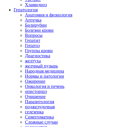
Хламидиоз
Гепатология
Анатомия и физиология
Аптечка
Билирубин
Болезни крови
Вопросы
Гепатит
Гепатоз
Группы крови
Диагностика
желтуха
желчный пузырь
Народная медицина
Нормы и патологии
Ожирение
Онкология и печень
описторхоз
Очищение
Паразитология
поджелудочная
селезенка
Симптоматика
Сложные случаи