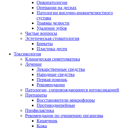
Онкопатологии
Операции на деснах
Патологии височно-нижнечелюстного
сустава
Травмы челюсти
Удаление зубов
Частые вопросы
Эстетическая стоматология
Брекеты
Пластика десен
Токсикология
Клиническая симптоматика
Лечение
Лекарственные средства
Народные средства
Первая помощь
Рекомендации
Патологии, сопровождающиеся интоксикацией
Препараты
Восстановители микрофлоры
Противодиерейные
Профилактика
Рекомендации по очищению организма
Кишечник
Кожа