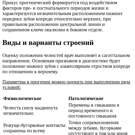
Прикус прогенический формируется под воздействием
факторов пре- и постнатального периодов жизни и
характеризуется незначительным расположением нижних
передних зубов кпереди относительно верхних, при
правильном расположении центральной линии и
сохраненном ключе окклюзии в боковом отделе.
Виды и варианты строений
Оценку положения челюстей врач выполняет в сагиттальном
направлении. Основным признаком в диагностике будет
положение нижних зубов с альвеолярным отростком кпереди
по отношению к верхнему.
Параметры в прогении можно оценить при выполнении ряда
условий:
Физиологическое
Патологическое
Перемены в смыкании в
Челюсть снизу выдвинута
период временного и
незначительно
постоянного смыкания
Точки соприкосновения
Режуще-бугорковые контакты
между зубами, бугорками
сохранены по всему
отсутствуют в том или ином