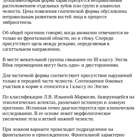
Зубоальвеолярная форма характеризуется неправильным
расположением отдельных зубов или групп в альвеолах
челюсти. Цена появления гнатической формы обусловлена
неправильным развитием костей лица в процессе
эмбриогенеза.
Об общей прогении говорят, когда аномалии отмечаются не
только во фронтальной области, но и сбоку. Спереди
присутствует щель между резцами, определяемая в
сагиттальном направлении.
В месте жевательной группы смыкание по III классу Энгля.
Вбок перемещения могут быть одно- и двусторонними.
Для частичной формы соответствует присутствие нарушений
только в передней части челюсти. Соотношение боковых
участков в норме и относится к I классу по Энглю.
По классификации Л.В. Ильиной-Маркосян, базирующейся на
этиологических аспектах, различают истинную и ложную
прогению. Истинная точно диагностируется при клиническом
исследовании. В ее основе лежит морфологическое
увеличение тела и ветвей нижней челюсти.
При ложном варианте происходит подразделение на
фронтальную и принужденную. Фронтальной характерно