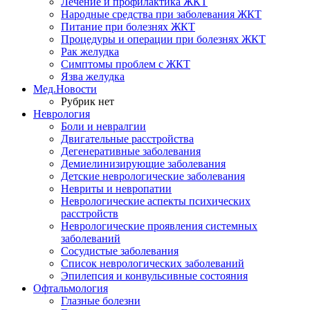
Лечение и профилактика ЖКТ
Народные средства при заболевания ЖКТ
Питание при болезнях ЖКТ
Процедуры и операции при болезнях ЖКТ
Рак желудка
Симптомы проблем с ЖКТ
Язва желудка
Мед.Новости
Рубрик нет
Неврология
Боли и невралгии
Двигательные расстройства
Дегенеративные заболевания
Демиелинизирующие заболевания
Детские неврологические заболевания
Невриты и невропатии
Неврологические аспекты психических
расстройств
Неврологические проявления системных
заболеваний
Сосудистые заболевания
Список неврологических заболеваний
Эпилепсия и конвульсивные состояния
Офтальмология
Глазные болезни