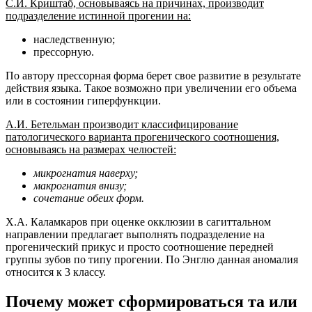
С.И. Криштаб, основываясь на причинах, производит
подразделение истинной прогении на:
наследственную;
прессорную.
По автору прессорная форма берет свое развитие в результате
действия языка. Такое возможно при увеличении его объема
или в состоянии гиперфункции.
А.И. Бетельман производит классифицирование
патологического варианта прогенического соотношения,
основываясь на размерах челюстей:
микрогнатия наверху;
макрогнатия внизу;
сочетание обеих форм.
Х.А. Каламкаров при оценке окклюзии в сагиттальном
направлении предлагает выполнять подразделение на
прогенический прикус и просто соотношение передней
группы зубов по типу прогении. По Энглю данная аномалия
относится к 3 классу.
Почему может сформироваться та или