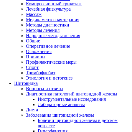
Компрессионный трикотаж
Лечебная физкультура
Массаж
Медикаментозная терапия
Методы диагностики
Методы лечения
Народные методы лечения
Общие
Оперативное лечение
Осложнения
Причины
Профилактические меры
Спорт
Тромбофлебит
Этиология и патогенез
Щитовидка
Вопросы и ответы
Диагностика патологий щитовидной железы
Инструментальные исследования
Лабораторные анализы
Диета
Заболевания щитовидной железы
Болезни щитовидной железы в детском
возрасте
Гиперфункция