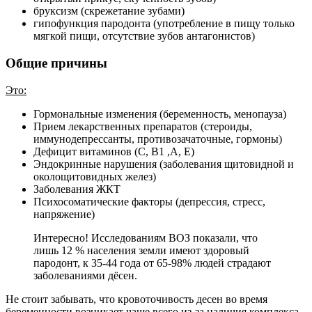
бруксизм (скрежетание зубами)
гипофункция пародонта (употребление в пищу только
мягкой пищи, отсутствие зубов антагонистов)
Общие причины
Это:
Гормональные изменения (беременность, менопауза)
Прием лекарственных препаратов (стероиды,
иммунодепрессанты, противозачаточные, гормоны)
Дефицит витаминов (С, В1 ,А, Е)
Эндокринные нарушения (заболевания щитовидной и
околощитовидных желез)
Заболевания ЖКТ
Психосоматические факторы (депрессия, стресс,
напряжение)
Интересно! Исследованиям ВОЗ показали, что
лишь 12 % населения земли имеют здоровый
пародонт, к 35-44 года от 65-98% людей страдают
заболеваниями дёсен.
Не стоит забывать, что кровоточивость десен во время
беременности возникает чаще всего из-за наличия комплекса