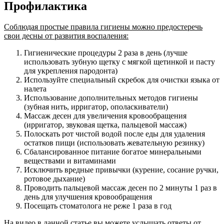
Профилактика
Соблюдая простые правила гигиены можно предостеречь
свои десны от развития воспаления:
Гигиенические процедуры 2 раза в день (лучше
использовать зубную щетку с мягкой щетинкой и пасту
для укрепления пародонта)
Используйте специальный скребок для очистки языка от
налета
Использование дополнительных методов гигиены
(зубная нить, ирригатор, ополаскиватели)
Массаж десен для увеличения кровообращения
(ирригатор, звуковая щетка, пальцевой массаж)
Полоскать рот чистой водой после еды для удаления
остатков пищи (использовать жевательную резинку)
Сбалансированное питание богатое минеральными
веществами и витаминами
Исключить вредные привычки (курение, сосание ручки,
ротовое дыхание)
Проводить пальцевой массаж десен по 2 минуты 1 раз в
день для улучшения кровообращения
Посещать стоматолога не реже 1 раза в год
На видео в данной статье вы можете услышать ответы от