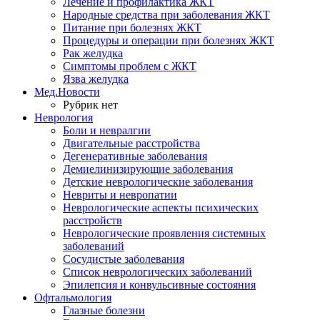
Лечение и профилактика ЖКТ
Народные средства при заболевания ЖКТ
Питание при болезнях ЖКТ
Процедуры и операции при болезнях ЖКТ
Рак желудка
Симптомы проблем с ЖКТ
Язва желудка
Мед.Новости
Рубрик нет
Неврология
Боли и невралгии
Двигательные расстройства
Дегенеративные заболевания
Демиелинизирующие заболевания
Детские неврологические заболевания
Невриты и невропатии
Неврологические аспекты психических
расстройств
Неврологические проявления системных
заболеваний
Сосудистые заболевания
Список неврологических заболеваний
Эпилепсия и конвульсивные состояния
Офтальмология
Глазные болезни