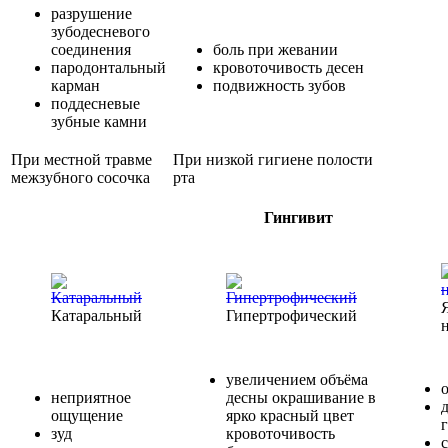
разрушение
зубодесневого
соединения
боль при жевании
пародонтальный
кровоточивость десен
карман
подвижность зубов
поддесневые
зубные камни
При местной травме
При низкой гигиене полости
межзубного сосочка
рта
Гингивит
Катаральный
Гипертрофический
увеличением объёма
неприятное
десны окрашивание в
ощущение
ярко красный цвет
зуд
кровоточивость