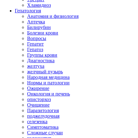
Хламидиоз
Гепатология
Анатомия и физиология
Аптечка
Билирубин
Болезни крови
Вопросы
Гепатит
Гепатоз
Группы крови
Диагностика
желтуха
желчный пузырь
Народная медицина
Нормы и патологии
Ожирение
Онкология и печень
описторхоз
Очищение
Паразитология
поджелудочная
селезенка
Симптоматика
Сложные случаи