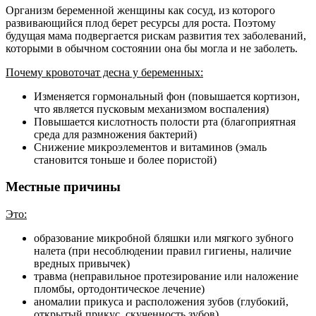
Организм беременной женщины как сосуд, из которого
развивающийся плод берет ресурсы для роста. Поэтому
будущая мама подвергается рискам развития тех заболеваний,
которыми в обычном состоянии она бы могла и не заболеть.
Почему кровоточат десна у беременных:
Изменяется гормональный фон (повышается кортизон,
что является пусковым механизмом воспаления)
Повышается кислотность полости рта (благоприятная
среда для размножения бактерий)
Снижение микроэлементов и витаминов (эмаль
становится тоньше и более пористой)
Местные причины
Это:
образование микробной бляшки или мягкого зубного
налета (при несоблюдении правил гигиены, наличие
вредных привычек)
травма (неправильное протезирование или наложение
пломбы, ортодонтическое лечение)
аномалии прикуса и расположения зубов (глубокий,
открытый прикус, скученность зубов)