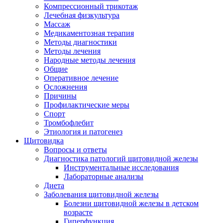
Компрессионный трикотаж
Лечебная физкультура
Массаж
Медикаментозная терапия
Методы диагностики
Методы лечения
Народные методы лечения
Общие
Оперативное лечение
Осложнения
Причины
Профилактические меры
Спорт
Тромбофлебит
Этиология и патогенез
Щитовидка
Вопросы и ответы
Диагностика патологий щитовидной железы
Инструментальные исследования
Лабораторные анализы
Диета
Заболевания щитовидной железы
Болезни щитовидной железы в детском
возрасте
Гиперфункция