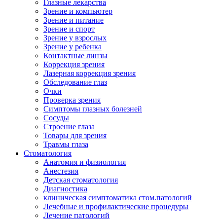
Глазные лекарства
Зрение и компьютер
Зрение и питание
Зрение и спорт
Зрение у взрослых
Зрение у ребенка
Контактные линзы
Коррекция зрения
Лазерная коррекция зрения
Обследование глаз
Очки
Проверка зрения
Симптомы глазных болезней
Сосуды
Строение глаза
Товары для зрения
Травмы глаза
Стоматология
Анатомия и физиология
Анестезия
Детская стоматология
Диагностика
клиническая симптоматика стом.патологий
Лечебные и профилактические процедуры
Лечение патологий