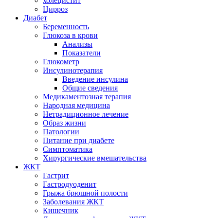
холецистит
Цирроз
Диабет
Беременность
Глюкоза в крови
Анализы
Показатели
Глюкометр
Инсулинотерапия
Введение инсулина
Общие сведения
Медикаментозная терапия
Народная медицина
Нетрадиционное лечение
Образ жизни
Патологии
Питание при диабете
Симптоматика
Хирургические вмешательства
ЖКТ
Гастрит
Гастродуоденит
Грыжа брюшной полости
Заболевания ЖКТ
Кишечник