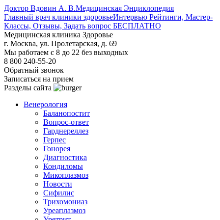
Доктор Вдовин А. В.
Медицинская Энциклопедия
Главный врач клиники здоровье
Интервью Рейтинги, Мастер-
Классы, Отзывы, Задать вопрос БЕСПЛАТНО
Медицинская клиника Здоровье
г. Москва, ул. Пролетарская, д. 69
Мы работаем с 8 до 22 без выходных
8 800 240-55-20
Обратный звонок
Записаться на прием
Разделы сайта
Венерология
Баланопостит
Вопрос-ответ
Гарднереллез
Герпес
Гонорея
Диагностика
Кондиломы
Микоплазмоз
Новости
Сифилис
Трихомониаз
Уреаплазмоз
Уретрит