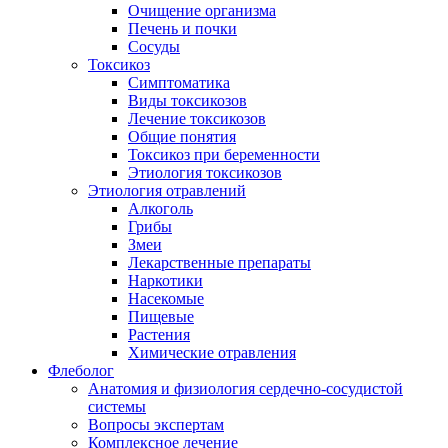
Очищение организма
Печень и почки
Сосуды
Токсикоз
Cимптоматика
Виды токсикозов
Лечение токсикозов
Общие понятия
Токсикоз при беременности
Этиология токсикозов
Этиология отравлений
Алкоголь
Грибы
Змеи
Лекарственные препараты
Наркотики
Насекомые
Пищевые
Растения
Химические отравления
Флеболог
Анатомия и физиология сердечно-сосудистой
системы
Вопросы экспертам
Комплексное лечение