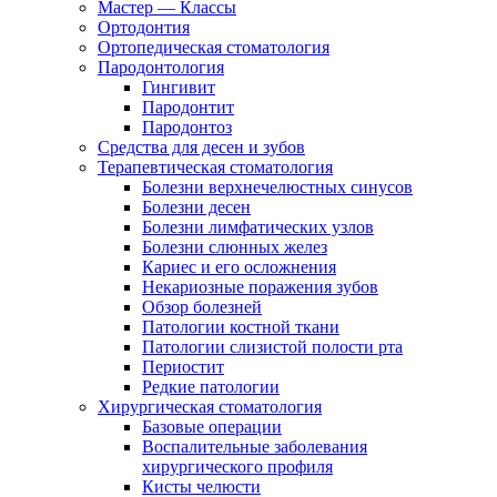
Мастер — Классы
Ортодонтия
Ортопедическая стоматология
Пародонтология
Гингивит
Пародонтит
Пародонтоз
Средства для десен и зубов
Терапевтическая стоматология
Болезни верхнечелюстных синусов
Болезни десен
Болезни лимфатических узлов
Болезни слюнных желез
Кариес и его осложнения
Некариозные поражения зубов
Обзор болезней
Патологии костной ткани
Патологии слизистой полости рта
Периостит
Редкие патологии
Хирургическая стоматология
Базовые операции
Воспалительные заболевания
хирургического профиля
Кисты челюсти