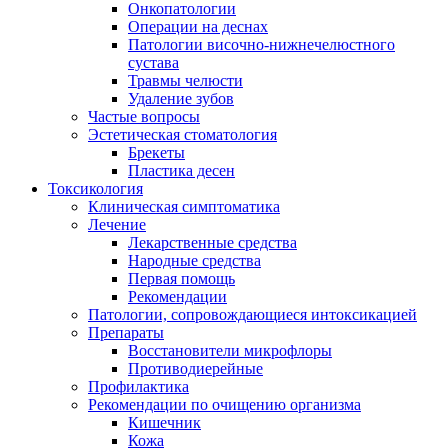
Онкопатологии
Операции на деснах
Патологии височно-нижнечелюстного
сустава
Травмы челюсти
Удаление зубов
Частые вопросы
Эстетическая стоматология
Брекеты
Пластика десен
Токсикология
Клиническая симптоматика
Лечение
Лекарственные средства
Народные средства
Первая помощь
Рекомендации
Патологии, сопровождающиеся интоксикацией
Препараты
Восстановители микрофлоры
Противодиерейные
Профилактика
Рекомендации по очищению организма
Кишечник
Кожа