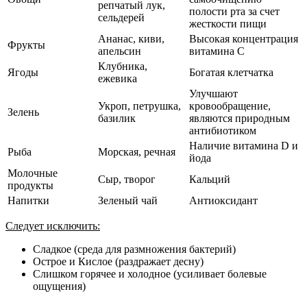
репчатый лук,
полости рта за счет
сельдерей
жесткости пищи
Ананас, киви,
Высокая концентрация
Фрукты
апельсин
витамина С
Клубника,
Ягоды
Богатая клетчатка
ежевика
Улучшают
Укроп, петрушка,
кровообращение,
Зелень
базилик
являются природным
антибиотиком
Наличие витамина D и
Рыба
Морская, речная
йода
Молочные
Сыр, творог
Кальций
продукты
Напитки
Зеленый чай
Антиоксидант
Следует исключить:
Сладкое (среда для размножения бактерий)
Острое и Кислое (раздражает десну)
Слишком горячее и холодное (усиливает болевые
ощущения)