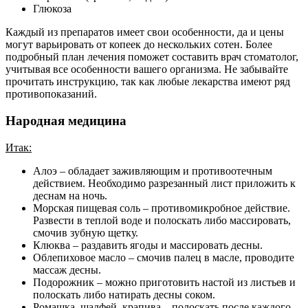
Глюкоза
Каждый из препаратов имеет свои особенности, да и цены
могут варьировать от копеек до нескольких сотен. Более
подробный план лечения поможет составить врач стоматолог,
учитывая все особенности вашего организма. Не забывайте
прочитать инструкцию, так как любые лекарства имеют ряд
противопоказаний.
Народная медицина
Итак:
Алоэ – обладает заживляющим и противоотечным
действием. Необходимо разрезанный лист приложить к
деснам на ночь.
Морская пищевая соль – противомикробное действие.
Развести в теплой воде и полоскать либо массировать,
смочив зубную щетку.
Клюква – раздавить ягоды и массировать десны.
Облепиховое масло – смочив палец в масле, проводите
массаж десны.
Подорожник – можно приготовить настой из листьев и
полоскать либо натирать десны соком.
Ромашка, шалфей, крапива – полоскать после каждого