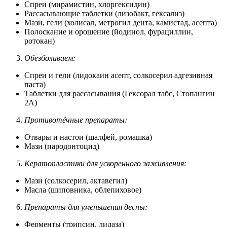
Спреи (мирамистин, хлоргексидин)
Рассасывающие таблетки (лизобакт, гексализ)
Мази, гели (холисал, метрогил дента, камистад, асепта)
Полоскание и орошение (йодинол, фурациллин,
ротокан)
Обезболиваем:
Спреи и гели (лидокаин асепт, солкосерил адгезивная
паста)
Таблетки для рассасывания (Гексорал табс, Стопангин
2А)
Противотёчные препараты:
Отвары и настои (шалфей, ромашка)
Мази (пародонтоцид)
Кератопластики для ускоренного заживления:
Мази (солкосерил, актавегил)
Масла (шиповника, облепиховое)
Препараты для уменьшения десны:
Ферменты (трипсин, лидаза)