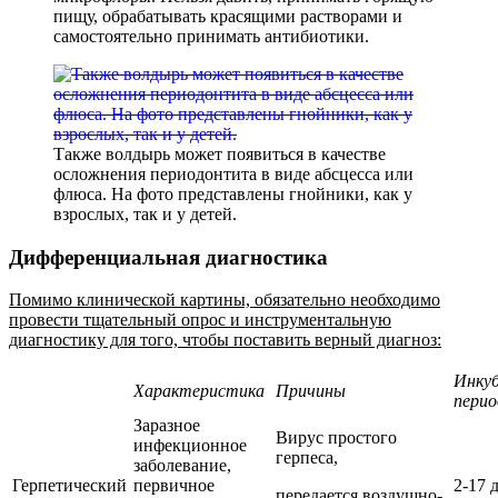
пищу, обрабатывать красящими растворами и
самостоятельно принимать антибиотики.
Также волдырь может появиться в качестве
осложнения периодонтита в виде абсцесса или
флюса. На фото представлены гнойники, как у
взрослых, так и у детей.
Дифференциальная диагностика
Помимо клинической картины, обязательно необходимо
провести тщательный опрос и инструментальную
диагностику для того, чтобы поставить верный диагноз:
Инку
Характеристика
Причины
перио
Заразное
Вирус простого
инфекционное
герпеса,
заболевание,
Герпетический
первичное
2-17 
передается воздушно-