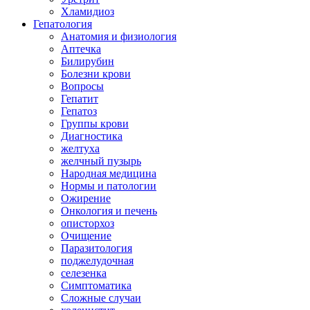
Хламидиоз
Гепатология
Анатомия и физиология
Аптечка
Билирубин
Болезни крови
Вопросы
Гепатит
Гепатоз
Группы крови
Диагностика
желтуха
желчный пузырь
Народная медицина
Нормы и патологии
Ожирение
Онкология и печень
описторхоз
Очищение
Паразитология
поджелудочная
селезенка
Симптоматика
Сложные случаи