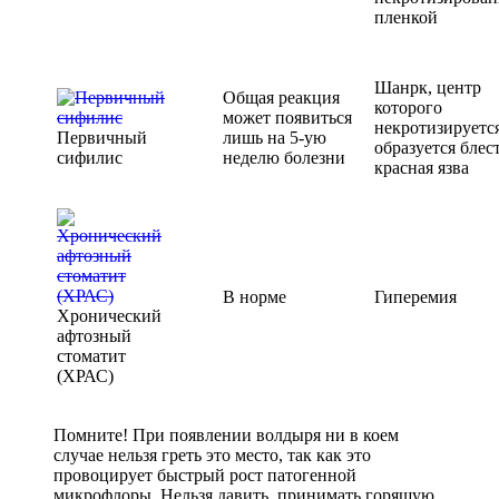
пленкой
Шанрк, центр
Общая реакция
которого
может появиться
некротизируетс
Первичный
лишь на 5-ую
образуется блес
сифилис
неделю болезни
красная язва
В норме
Гиперемия
Хронический
афтозный
стоматит
(ХРАС)
Помните! При появлении волдыря ни в коем
случае нельзя греть это место, так как это
провоцирует быстрый рост патогенной
микрофлоры. Нельзя давить, принимать горящую