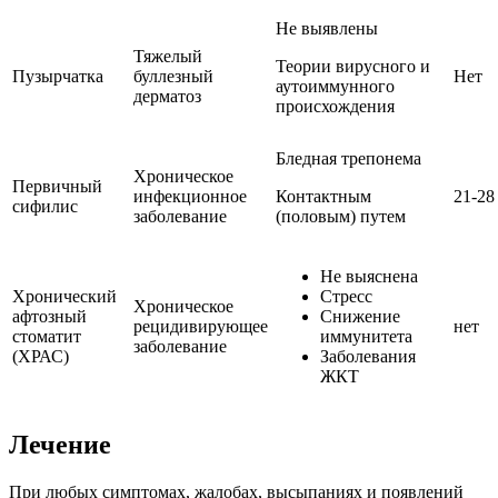
Не выявлены
Тяжелый
Теории вирусного и
Пузырчатка
буллезный
Нет
аутоиммунного
дерматоз
происхождения
Бледная трепонема
Хроническое
Первичный
инфекционное
Контактным
21-28
сифилис
заболевание
(половым) путем
Не выяснена
Хронический
Стресс
Хроническое
афтозный
Снижение
рецидивирующее
нет
стоматит
иммунитета
заболевание
(ХРАС)
Заболевания
ЖКТ
Лечение
При любых симптомах, жалобах, высыпаниях и появлений