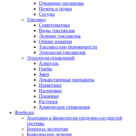
Очищение организма
Печень и почки
Сосуды
Токсикоз
Cимптоматика
Виды токсикозов
Лечение токсикозов
Общие понятия
Токсикоз при беременности
Этиология токсикозов
Этиология отравлений
Алкоголь
Грибы
Змеи
Лекарственные препараты
Наркотики
Насекомые
Пищевые
Растения
Химические отравления
Флеболог
Анатомия и физиология сердечно-сосудистой
системы
Вопросы экспертам
Комплексное лечение