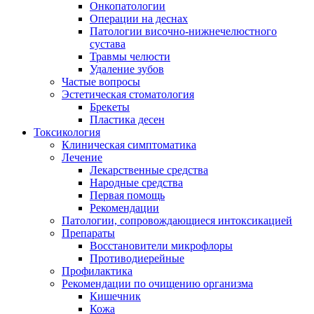
Онкопатологии
Операции на деснах
Патологии височно-нижнечелюстного
сустава
Травмы челюсти
Удаление зубов
Частые вопросы
Эстетическая стоматология
Брекеты
Пластика десен
Токсикология
Клиническая симптоматика
Лечение
Лекарственные средства
Народные средства
Первая помощь
Рекомендации
Патологии, сопровождающиеся интоксикацией
Препараты
Восстановители микрофлоры
Противодиерейные
Профилактика
Рекомендации по очищению организма
Кишечник
Кожа