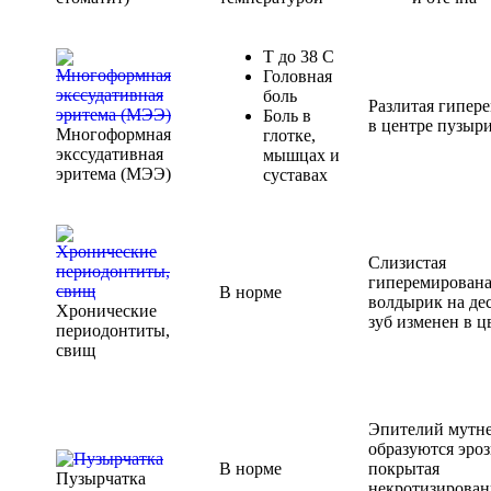
T до 38 С
Головная
боль
Разлитая гипер
Боль в
в центре пузыр
Многоформная
глотке,
экссудативная
мышцах и
эритема (МЭЭ)
суставах
Слизистая
гиперемирована
В норме
волдырик на дес
Хронические
зуб изменен в ц
периодонтиты,
свищ
Эпителий мутне
образуются эро
В норме
покрытая
Пузырчатка
некротизирова