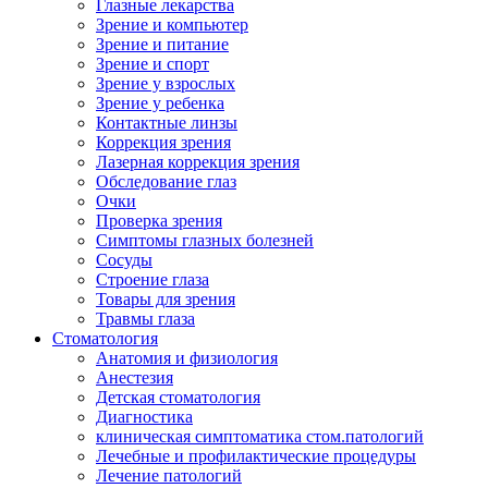
Глазные лекарства
Зрение и компьютер
Зрение и питание
Зрение и спорт
Зрение у взрослых
Зрение у ребенка
Контактные линзы
Коррекция зрения
Лазерная коррекция зрения
Обследование глаз
Очки
Проверка зрения
Симптомы глазных болезней
Сосуды
Строение глаза
Товары для зрения
Травмы глаза
Стоматология
Анатомия и физиология
Анестезия
Детская стоматология
Диагностика
клиническая симптоматика стом.патологий
Лечебные и профилактические процедуры
Лечение патологий