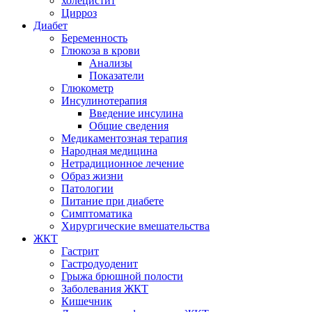
холецистит
Цирроз
Диабет
Беременность
Глюкоза в крови
Анализы
Показатели
Глюкометр
Инсулинотерапия
Введение инсулина
Общие сведения
Медикаментозная терапия
Народная медицина
Нетрадиционное лечение
Образ жизни
Патологии
Питание при диабете
Симптоматика
Хирургические вмешательства
ЖКТ
Гастрит
Гастродуоденит
Грыжа брюшной полости
Заболевания ЖКТ
Кишечник