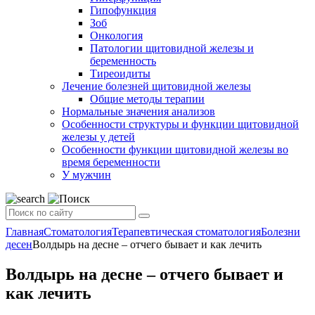
Гипофункция
Зоб
Онкология
Патологии щитовидной железы и
беременность
Тиреоидиты
Лечение болезней щитовидной железы
Общие методы терапии
Нормальные значения анализов
Особенности структуры и функции щитовидной
железы у детей
Особенности функции щитовидной железы во
время беременности
У мужчин
Главная
Стоматология
Терапевтическая стоматология
Болезни
десен
Волдырь на десне – отчего бывает и как лечить
Волдырь на десне – отчего бывает и
как лечить