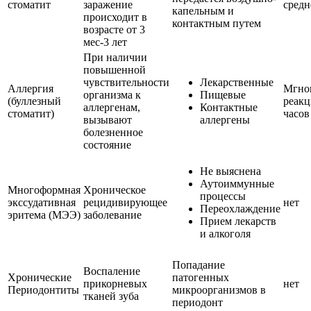
стоматит
заражение
средн
капельным и
происходит в
контактным путем
возрасте от 3
мес-3 лет
При наличии
повышенной
чувствительности
Лекарственные
Аллергия
Мгно
организма к
Пищевые
(буллезный
реакц
аллергенам,
Контактные
стоматит)
часов
вызывают
аллергены
болезненное
состояние
Не выяснена
Аутоиммунные
Многоформная
Хроническое
процессы
экссудативная
рецидивирующее
нет
Переохлаждение
эритема (МЭЭ)
заболевание
Прием лекарств
и алкоголя
Попадание
Воспаление
Хронические
патогенных
прикорневых
нет
Периодонтиты
микроорганизмов в
тканей зуба
периодонт