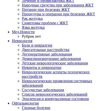
Лечение и профилактика ЖКТ
Народные средства при заболевания ЖКТ
Питание при болезнях ЖКТ
Процедуры и операции при болезнях ЖКТ
Рак желудка
Симптомы проблем с ЖКТ
Язва желудка
Мед.Новости
Рубрик нет
Неврология
Боли и невралгии
Двигательные расстройства
Дегенеративные заболевания
Демиелинизирующие заболевания
Детские неврологические заболевания
Невриты и невропатии
Неврологические аспекты психических
расстройств
Неврологические проявления системных
заболеваний
Сосудистые заболевания
Список неврологических заболеваний
Эпилепсия и конвульсивные состояния
Офтальмология
Глазные болезни