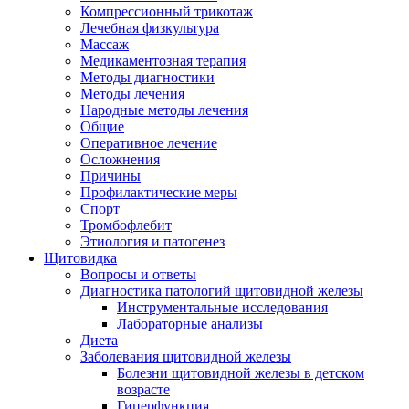
Компрессионный трикотаж
Лечебная физкультура
Массаж
Медикаментозная терапия
Методы диагностики
Методы лечения
Народные методы лечения
Общие
Оперативное лечение
Осложнения
Причины
Профилактические меры
Спорт
Тромбофлебит
Этиология и патогенез
Щитовидка
Вопросы и ответы
Диагностика патологий щитовидной железы
Инструментальные исследования
Лабораторные анализы
Диета
Заболевания щитовидной железы
Болезни щитовидной железы в детском
возрасте
Гиперфункция