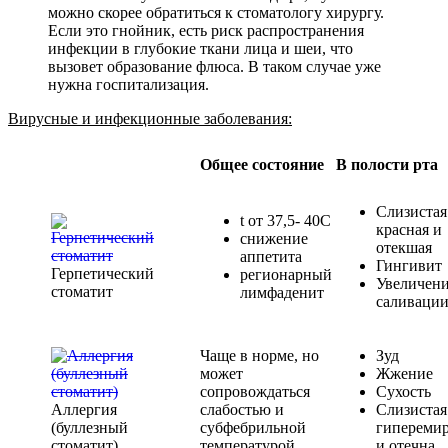
можно скорее обратиться к стоматологу хирургу.
Если это гнойник, есть риск распространения
инфекции в глубокие ткани лица и шеи, что
вызовет образование флюса. В таком случае уже
нужна госпитализация.
Вирусные и инфекционные заболевания:
Общее состояние
В полости рта
Слизистая
t от 37,5- 40С
красная и
снижение
отекшая
аппетита
Гингивит
Герпетический
регионарный
Увеличен
стоматит
лимфаденит
саливаци
Чаще в норме, но
Зуд
может
Жжение
сопровождаться
Сухость
Аллергия
слабостью и
Слизистая
(буллезный
субфебрильной
гипереми
стоматит)
температурой
и отечна