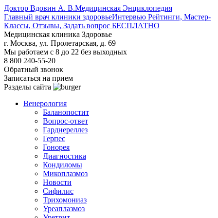
Доктор Вдовин А. В.
Медицинская Энциклопедия
Главный врач клиники здоровье
Интервью Рейтинги, Мастер-
Классы, Отзывы, Задать вопрос БЕСПЛАТНО
Медицинская клиника Здоровье
г. Москва, ул. Пролетарская, д. 69
Мы работаем с 8 до 22 без выходных
8 800 240-55-20
Обратный звонок
Записаться на прием
Разделы сайта
Венерология
Баланопостит
Вопрос-ответ
Гарднереллез
Герпес
Гонорея
Диагностика
Кондиломы
Микоплазмоз
Новости
Сифилис
Трихомониаз
Уреаплазмоз
Уретрит