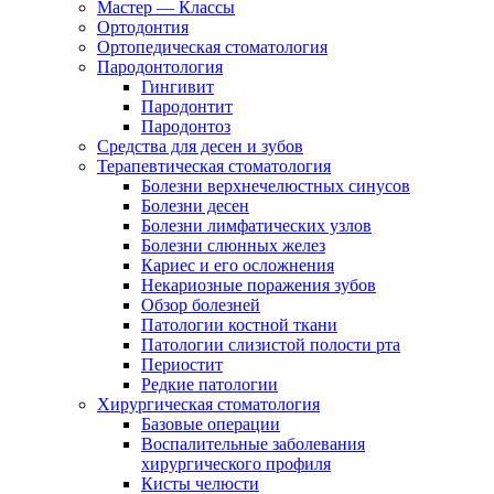
Мастер — Классы
Ортодонтия
Ортопедическая стоматология
Пародонтология
Гингивит
Пародонтит
Пародонтоз
Средства для десен и зубов
Терапевтическая стоматология
Болезни верхнечелюстных синусов
Болезни десен
Болезни лимфатических узлов
Болезни слюнных желез
Кариес и его осложнения
Некариозные поражения зубов
Обзор болезней
Патологии костной ткани
Патологии слизистой полости рта
Периостит
Редкие патологии
Хирургическая стоматология
Базовые операции
Воспалительные заболевания
хирургического профиля
Кисты челюсти