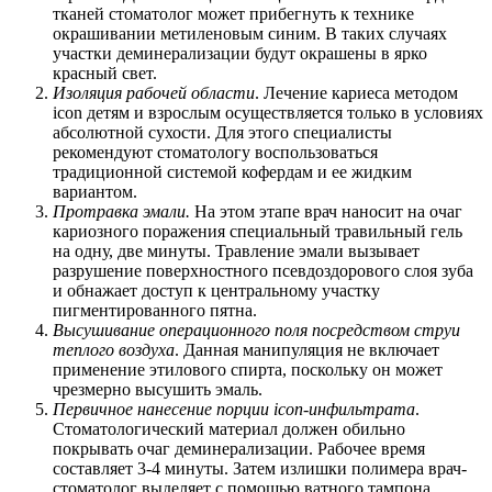
тканей стоматолог может прибегнуть к технике
окрашивании метиленовым синим. В таких случаях
участки деминерализации будут окрашены в ярко
красный свет.
Изоляция рабочей области
. Лечение кариеса методом
icon детям и взрослым осуществляется только в условиях
абсолютной сухости. Для этого специалисты
рекомендуют стоматологу воспользоваться
традиционной системой кофердам и ее жидким
вариантом.
Протравка эмали.
На этом этапе врач наносит на очаг
кариозного поражения специальный травильный гель
на одну, две минуты. Травление эмали вызывает
разрушение поверхностного псевдоздорового слоя зуба
и обнажает доступ к центральному участку
пигментированного пятна.
Высушивание операционного поля посредством струи
теплого воздуха
. Данная манипуляция не включает
применение этилового спирта, поскольку он может
чрезмерно высушить эмаль.
Первичное нанесение порции icon-инфильтрата
.
Стоматологический материал должен обильно
покрывать очаг деминерализации. Рабочее время
составляет 3-4 минуты. Затем излишки полимера врач-
стоматолог выделяет с помощью ватного тампона.