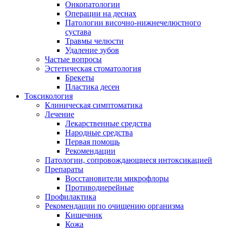
Онкопатологии
Операции на деснах
Патологии височно-нижнечелюстного
сустава
Травмы челюсти
Удаление зубов
Частые вопросы
Эстетическая стоматология
Брекеты
Пластика десен
Токсикология
Клиническая симптоматика
Лечение
Лекарственные средства
Народные средства
Первая помощь
Рекомендации
Патологии, сопровождающиеся интоксикацией
Препараты
Восстановители микрофлоры
Противодиерейные
Профилактика
Рекомендации по очищению организма
Кишечник
Кожа