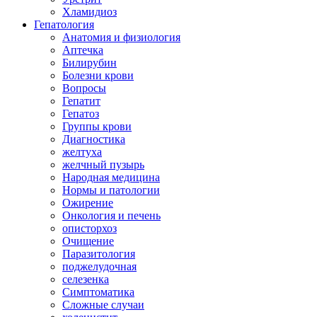
Хламидиоз
Гепатология
Анатомия и физиология
Аптечка
Билирубин
Болезни крови
Вопросы
Гепатит
Гепатоз
Группы крови
Диагностика
желтуха
желчный пузырь
Народная медицина
Нормы и патологии
Ожирение
Онкология и печень
описторхоз
Очищение
Паразитология
поджелудочная
селезенка
Симптоматика
Сложные случаи