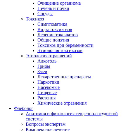
Очищение организма
Печень и почки
Сосуды
Токсикоз
Cимптоматика
Виды токсикозов
Лечение токсикозов
Общие понятия
Токсикоз при беременности
Этиология токсикозов
Этиология отравлений
Алкоголь
Грибы
Змеи
Лекарственные препараты
Наркотики
Насекомые
Пищевые
Растения
Химические отравления
Флеболог
Анатомия и физиология сердечно-сосудистой
системы
Вопросы экспертам
Комплексное лечение