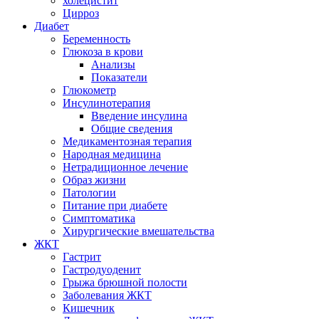
холецистит
Цирроз
Диабет
Беременность
Глюкоза в крови
Анализы
Показатели
Глюкометр
Инсулинотерапия
Введение инсулина
Общие сведения
Медикаментозная терапия
Народная медицина
Нетрадиционное лечение
Образ жизни
Патологии
Питание при диабете
Симптоматика
Хирургические вмешательства
ЖКТ
Гастрит
Гастродуоденит
Грыжа брюшной полости
Заболевания ЖКТ
Кишечник