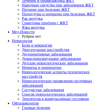
Лечение и профилактика ЖКТ
Народные средства при заболевания ЖКТ
Питание при болезнях ЖКТ
Процедуры и операции при болезнях ЖКТ
Рак желудка
Симптомы проблем с ЖКТ
Язва желудка
Мед.Новости
Рубрик нет
Неврология
Боли и невралгии
Двигательные расстройства
Дегенеративные заболевания
Демиелинизирующие заболевания
Детские неврологические заболевания
Невриты и невропатии
Неврологические аспекты психических
расстройств
Неврологические проявления системных
заболеваний
Сосудистые заболевания
Список неврологических заболеваний
Эпилепсия и конвульсивные состояния
Офтальмология
Глазные болезни