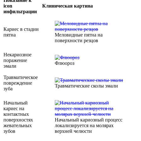
Показание к
icon
Клиническая картина
инфильтрации
Кариес в стадии
пятна
Меловидные пятна на
поверхности резцов
Некариозное
поражение
Флюороз
эмали
Травматическое
повреждение
Травматические сколы эмали
зуба
Начальный
кариес на
контактных
поверхностях
Начальный кариозный процесс
жевательных
локализируется на молярах
зубов
верхней челюсти