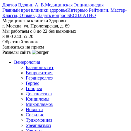
Доктор Вдовин А. В.
Медицинская Энциклопедия
Главный врач клиники здоровье
Интервью Рейтинги, Мастер-
Классы, Отзывы, Задать вопрос БЕСПЛАТНО
Медицинская клиника Здоровье
г. Москва, ул. Пролетарская, д. 69
Мы работаем с 8 до 22 без выходных
8 800 240-55-20
Обратный звонок
Записаться на прием
Разделы сайта
Венерология
Баланопостит
Вопрос-ответ
Гарднереллез
Герпес
Гонорея
Диагностика
Кондиломы
Микоплазмоз
Новости
Сифилис
Трихомониаз
Уреаплазмоз
Уретрит