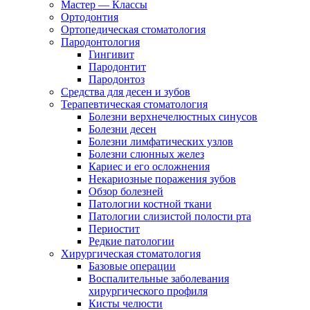
Мастер — Классы
Ортодонтия
Ортопедическая стоматология
Пародонтология
Гингивит
Пародонтит
Пародонтоз
Средства для десен и зубов
Терапевтическая стоматология
Болезни верхнечелюстных синусов
Болезни десен
Болезни лимфатических узлов
Болезни слюнных желез
Кариес и его осложнения
Некариозные поражения зубов
Обзор болезней
Патологии костной ткани
Патологии слизистой полости рта
Периостит
Редкие патологии
Хирургическая стоматология
Базовые операции
Воспалительные заболевания
хирургического профиля
Кисты челюсти