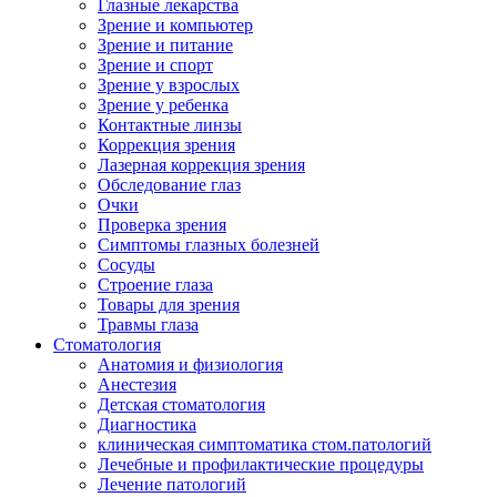
Глазные лекарства
Зрение и компьютер
Зрение и питание
Зрение и спорт
Зрение у взрослых
Зрение у ребенка
Контактные линзы
Коррекция зрения
Лазерная коррекция зрения
Обследование глаз
Очки
Проверка зрения
Симптомы глазных болезней
Сосуды
Строение глаза
Товары для зрения
Травмы глаза
Стоматология
Анатомия и физиология
Анестезия
Детская стоматология
Диагностика
клиническая симптоматика стом.патологий
Лечебные и профилактические процедуры
Лечение патологий