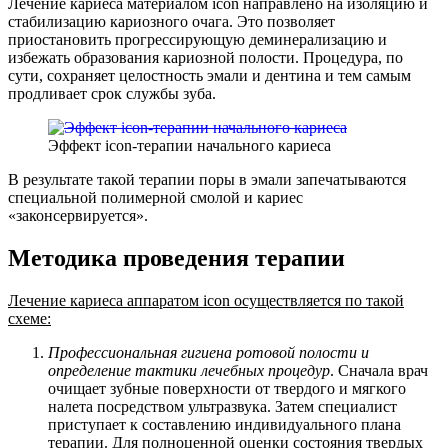
Лечение кариеса материалом icon направлено на изоляцию и
стабилизацию кариозного очага. Это позволяет
приостановить прогрессирующую деминерализацию и
избежать образования кариозной полости. Процедура, по
сути, сохраняет целостность эмали и дентина и тем самым
продливает срок службы зуба.
Эффект icon-терапии начального кариеса
В результате такой терапии поры в эмали запечатываются
специальной полимерной смолой и кариес
«законсервируется».
Методика проведения терапии
Лечение кариеса аппаратом icon осуществляется по такой
схеме:
Профессиональная гигиена ротовой полости и
определение тактики лечебных процедур
. Сначала врач
очищает зубные поверхности от твердого и мягкого
налета посредством ультразвука. Затем специалист
приступает к составлению индивидуального плана
терапии. Для полноценной оценки состояния твердых