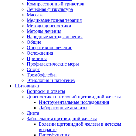
Компрессионный трикотаж
Лечебная физкультура
Массаж
Медикаментозная терапия
Методы диагностики
Методы лечения
Народные методы лечения
Общие
Оперативное лечение
Осложнения
Причины
Профилактические меры
Спорт
Тромбофлебит
Этиология и патогенез
Щитовидка
Вопросы и ответы
Диагностика патологий щитовидной железы
Инструментальные исследования
Лабораторные анализы
Диета
Заболевания щитовидной железы
Болезни щитовидной железы в детском
возрасте
Гиперфункция