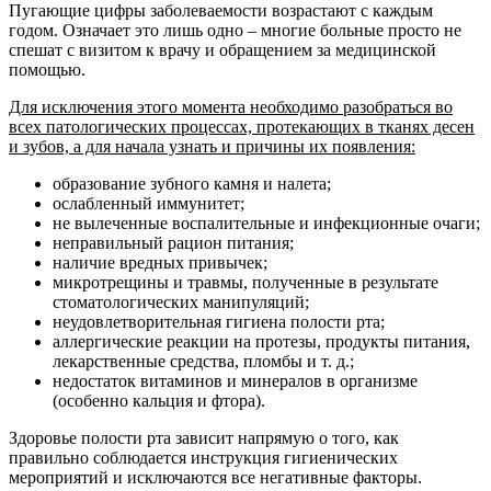
Пугающие цифры заболеваемости возрастают с каждым
годом. Означает это лишь одно – многие больные просто не
спешат с визитом к врачу и обращением за медицинской
помощью.
Для исключения этого момента необходимо разобраться во
всех патологических процессах, протекающих в тканях десен
и зубов, а для начала узнать и причины их появления:
образование зубного камня и налета;
ослабленный иммунитет;
не вылеченные воспалительные и инфекционные очаги;
неправильный рацион питания;
наличие вредных привычек;
микротрещины и травмы, полученные в результате
стоматологических манипуляций;
неудовлетворительная гигиена полости рта;
аллергические реакции на протезы, продукты питания,
лекарственные средства, пломбы и т. д.;
недостаток витаминов и минералов в организме
(особенно кальция и фтора).
Здоровье полости рта зависит напрямую о того, как
правильно соблюдается инструкция гигиенических
мероприятий и исключаются все негативные факторы.