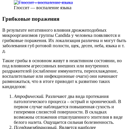
Глоссит — воспаление языка
Грибковые поражения
В результате негативного влияния дрожжеподобных
микроорганизмов группы Candida у человека появляются и
грибковые поражения. Их локализация различна и могут быть
заболевания губ ротовой полости, щек, десен, неба, языка и т.
д.
Такие грибы в основном живут в неактивном состоянии, но
под влиянием агрессивных внешних или внутренних
раздражителей (ослабление иммунитета, переохлаждение,
воспалительные или инфекционные очаги) они начинают
размножаться, что в итоге приводит к развитию таких
кандидозов:
Атрофический.
Различают два вида протекания
патологического процесса – острый и хронический. В
первом случае наблюдается повышенная сухость и
гиперемия слизистой поверхности. В складках
возможны отложения отшелушенного эпителия в виде
белого налета. Ощущается сильная болезненность.
Псевдомембранозный.
Является наиболее