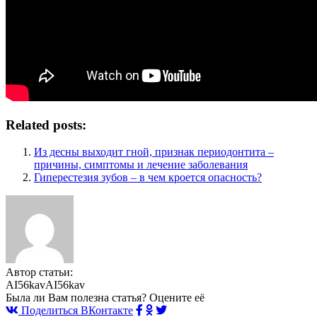
Related posts:
Из десны выходит гной, признак периодонтита –
причины, симптомы и лечение заболевания
Гиперестезия зубов – в чем кроется опасность?
Автор статьи:
AI56kavAI56kav
Была ли Вам полезна статья? Оцените её
Поделиться ВКонтакте