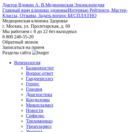
Доктор Вдовин А. В.
Медицинская Энциклопедия
Главный врач клиники здоровье
Интервью Рейтинги, Мастер-
Классы, Отзывы, Задать вопрос БЕСПЛАТНО
Медицинская клиника Здоровье
г. Москва, ул. Пролетарская, д. 69
Мы работаем с 8 до 22 без выходных
8 800 240-55-20
Обратный звонок
Записаться на прием
Разделы сайта
Венерология
Баланопостит
Вопрос-ответ
Гарднереллез
Герпес
Гонорея
Диагностика
Кондиломы
Микоплазмоз
Новости
Сифилис
Трихомониаз
Уреаплазмоз
Уретрит