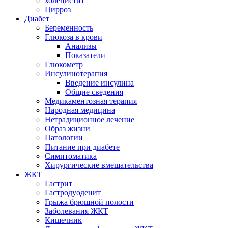
холецистит
Цирроз
Диабет
Беременность
Глюкоза в крови
Анализы
Показатели
Глюкометр
Инсулинотерапия
Введение инсулина
Общие сведения
Медикаментозная терапия
Народная медицина
Нетрадиционное лечение
Образ жизни
Патологии
Питание при диабете
Симптоматика
Хирургические вмешательства
ЖКТ
Гастрит
Гастродуоденит
Грыжа брюшной полости
Заболевания ЖКТ
Кишечник