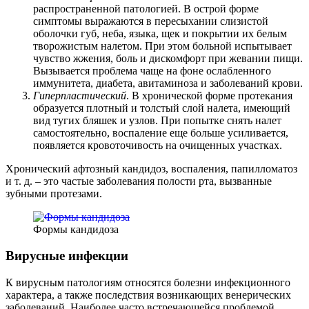
распространенной патологией. В острой форме
симптомы выражаются в пересыхании слизистой
оболочки губ, неба, языка, щек и покрытии их белым
творожистым налетом. При этом больной испытывает
чувство жжения, боль и дискомфорт при жевании пищи.
Вызывается проблема чаще на фоне ослабленного
иммунитета, диабета, авитаминоза и заболеваний крови.
Гиперпластический
. В хронической форме протекания
образуется плотный и толстый слой налета, имеющий
вид тугих бляшек и узлов. При попытке снять налет
самостоятельно, воспаление еще больше усиливается,
появляется кровоточивость на очищенных участках.
Хронический афтозный кандидоз, воспаления, папилломатоз
и т. д. – это частые заболевания полости рта, вызванные
зубными протезами.
Формы кандидоза
Вирусные инфекции
К вирусным патологиям относятся болезни инфекционного
характера, а также последствия возникающих венерических
заболеваний. Наиболее часто встречающейся проблемой