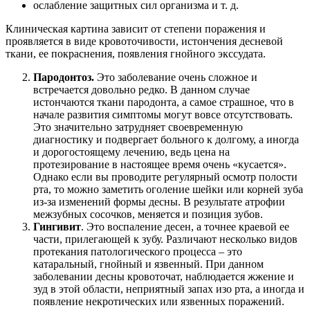
ослабление защитных сил организма и т. д.
Клиническая картина зависит от степени поражения и
проявляется в виде кровоточивости, истончения десневой
ткани, ее покраснения, появления гнойного экссудата.
Пародонтоз.
Это заболевание очень сложное и
встречается довольно редко. В данном случае
истончаются ткани пародонта, а самое страшное, что в
начале развития симптомы могут вовсе отсутствовать.
Это значительно затрудняет своевременную
диагностику и подвергает больного к долгому, а иногда
и дорогостоящему лечению, ведь цена на
протезирование в настоящее время очень «кусается».
Однако если вы проводите регулярный осмотр полости
рта, то можно заметить оголение шейки или корней зуба
из-за изменений формы десны. В результате атрофии
межзубных сосочков, меняется и позиция зубов.
Гингивит
. Это воспаление десен, а точнее краевой ее
части, прилегающей к зубу. Различают несколько видов
протекания патологического процесса – это
катаральный, гнойный и язвенный. При данном
заболевании десны кровоточат, наблюдается жжение и
зуд в этой области, неприятный запах изо рта, а иногда и
появление некротических или язвенных поражений.