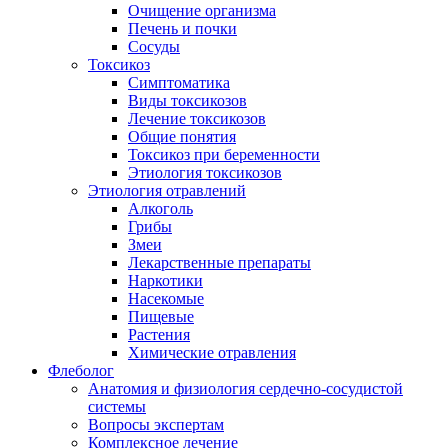
Очищение организма
Печень и почки
Сосуды
Токсикоз
Cимптоматика
Виды токсикозов
Лечение токсикозов
Общие понятия
Токсикоз при беременности
Этиология токсикозов
Этиология отравлений
Алкоголь
Грибы
Змеи
Лекарственные препараты
Наркотики
Насекомые
Пищевые
Растения
Химические отравления
Флеболог
Анатомия и физиология сердечно-сосудистой
системы
Вопросы экспертам
Комплексное лечение