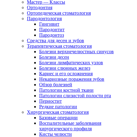
Мастер — Классы
Ортодонтия
Ортопедическая стоматология
Пародонтология
Гингивит
Пародонтит
Пародонтоз
Средства для десен и зубов
Терапевтическая стоматология
Болезни верхнечелюстных синусов
Болезни десен
Болезни лимфатических узлов
Болезни слюнных желез
Кариес и его осложнения
Некариозные поражения зубов
Обзор болезней
Патологии костной ткани
Патологии слизистой полости рта
Периостит
Редкие патологии
Хирургическая стоматология
Базовые операции
Воспалительные заболевания
хирургического профиля
Кисты челюсти