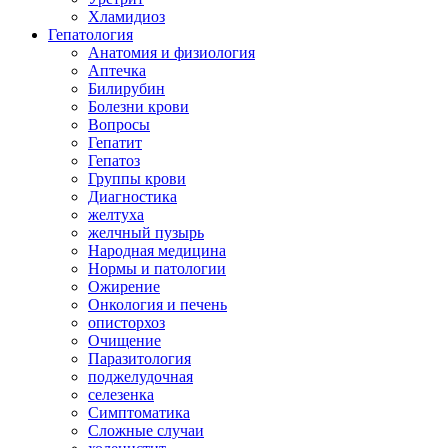
Хламидиоз
Гепатология
Анатомия и физиология
Аптечка
Билирубин
Болезни крови
Вопросы
Гепатит
Гепатоз
Группы крови
Диагностика
желтуха
желчный пузырь
Народная медицина
Нормы и патологии
Ожирение
Онкология и печень
описторхоз
Очищение
Паразитология
поджелудочная
селезенка
Симптоматика
Сложные случаи