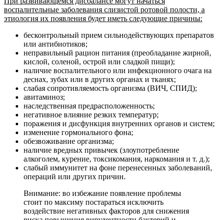
При развивающемся дисбалансе могут начаться
воспалительные заболевания слизистой ротовой полости, а
этиология их появления будет иметь следующие причины:
бесконтрольный прием сильнодействующих препаратов
или антибиотиков;
неправильный рацион питания (преобладание жирной,
кислой, соленой, острой или сладкой пищи);
наличие воспалительного или инфекционного очага на
деснах, зубах или в других органах и тканях;
слабая сопротивляемость организма (ВИЧ, СПИД);
авитаминоз;
наследственная предрасположенность;
негативное влияние резких температур;
поражения и дисфункция внутренних органов и систем;
изменение гормонального фона;
обезвоживание организма;
наличие вредных привычек (злоупотребление
алкоголем, курение, токсикомания, наркомания и т. д.);
слабый иммунитет на фоне перенесенных заболеваний,
операций или других причин.
Внимание: во избежание появление проблемы
стоит по максиму постараться исключить
воздействие негативных факторов для снижения
риска повышения вирулентности бактерий и