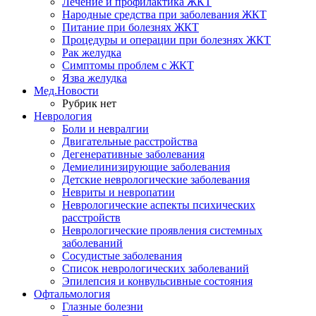
Лечение и профилактика ЖКТ
Народные средства при заболевания ЖКТ
Питание при болезнях ЖКТ
Процедуры и операции при болезнях ЖКТ
Рак желудка
Симптомы проблем с ЖКТ
Язва желудка
Мед.Новости
Рубрик нет
Неврология
Боли и невралгии
Двигательные расстройства
Дегенеративные заболевания
Демиелинизирующие заболевания
Детские неврологические заболевания
Невриты и невропатии
Неврологические аспекты психических
расстройств
Неврологические проявления системных
заболеваний
Сосудистые заболевания
Список неврологических заболеваний
Эпилепсия и конвульсивные состояния
Офтальмология
Глазные болезни