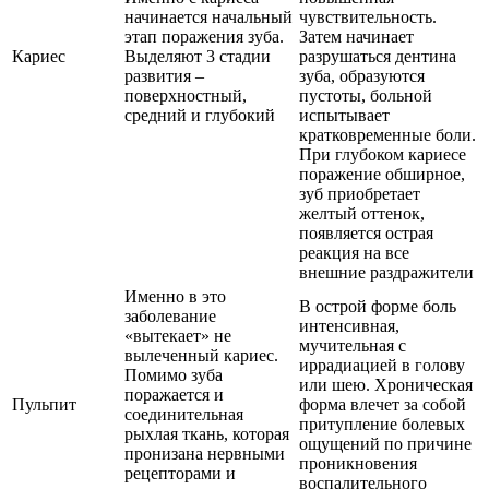
начинается начальный
чувствительность.
этап поражения зуба.
Затем начинает
Кариес
Выделяют 3 стадии
разрушаться дентина
развития –
зуба, образуются
поверхностный,
пустоты, больной
средний и глубокий
испытывает
кратковременные боли.
При глубоком кариесе
поражение обширное,
зуб приобретает
желтый оттенок,
появляется острая
реакция на все
внешние раздражители
Именно в это
В острой форме боль
заболевание
интенсивная,
«вытекает» не
мучительная с
вылеченный кариес.
иррадиацией в голову
Помимо зуба
или шею. Хроническая
поражается и
Пульпит
форма влечет за собой
соединительная
притупление болевых
рыхлая ткань, которая
ощущений по причине
пронизана нервными
проникновения
рецепторами и
воспалительного