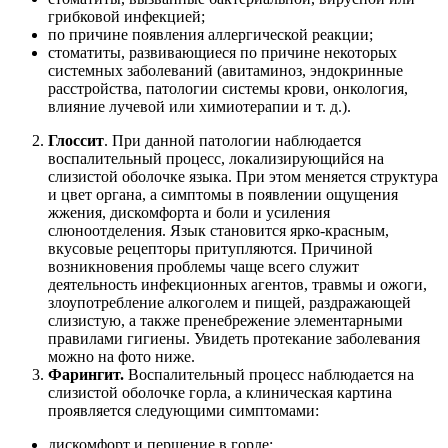
грибковой инфекцией;
по причине появления аллергической реакции;
стоматиты, развивающиеся по причине некоторых
системных заболеваний (авитаминоз, эндокринные
расстройства, патологии системы крови, онкология,
влияние лучевой или химиотерапии и т. д.).
Глоссит
. При данной патологии наблюдается
воспалительный процесс, локализирующийся на
слизистой оболочке языка. При этом меняется структура
и цвет органа, а симптомы в появлении ощущения
жжения, дискомфорта и боли и усиления
слюноотделения. Язык становится ярко-красным,
вкусовые рецепторы притупляются. Причиной
возникновения проблемы чаще всего служит
деятельность инфекционных агентов, травмы и ожоги,
злоупотребление алкоголем и пищей, раздражающей
слизистую, а также пренебрежение элементарными
правилами гигиены. Увидеть протекание заболевания
можно на фото ниже.
Фарингит.
Воспалительный процесс наблюдается на
слизистой оболочке горла, а клиническая картина
проявляется следующими симптомами:
дискомфорт и першение в горле;