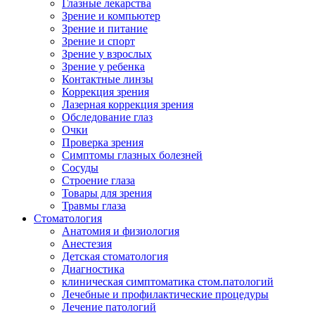
Глазные лекарства
Зрение и компьютер
Зрение и питание
Зрение и спорт
Зрение у взрослых
Зрение у ребенка
Контактные линзы
Коррекция зрения
Лазерная коррекция зрения
Обследование глаз
Очки
Проверка зрения
Симптомы глазных болезней
Сосуды
Строение глаза
Товары для зрения
Травмы глаза
Стоматология
Анатомия и физиология
Анестезия
Детская стоматология
Диагностика
клиническая симптоматика стом.патологий
Лечебные и профилактические процедуры
Лечение патологий