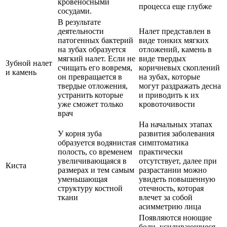
кровеносными
процесса еще глубже
сосудами.
В результате
деятельности
Налет представлен в
патогенных бактерий
виде тонких мягких
на зубах образуется
отложений, камень в
мягкий налет. Если не
виде твердых
Зубной налет
счищать его вовремя,
коричневых скоплений
и камень
он превращается в
на зубах, которые
твердые отложения,
могут раздражать десна
устранить которые
и приводить к их
уже сможет только
кровоточивости
врач
На начальных этапах
У корня зуба
развития заболевания
образуется водянистая
симптоматика
полость, со временем
практически
увеличивающаяся в
отсутствует, далее при
Киста
размерах и тем самым
разрастании можно
уменьшающая
увидеть повышенную
структуру костной
отечность, которая
ткани
влечет за собой
асимметрию лица
Появляются ноющие
боли, усиливающиеся