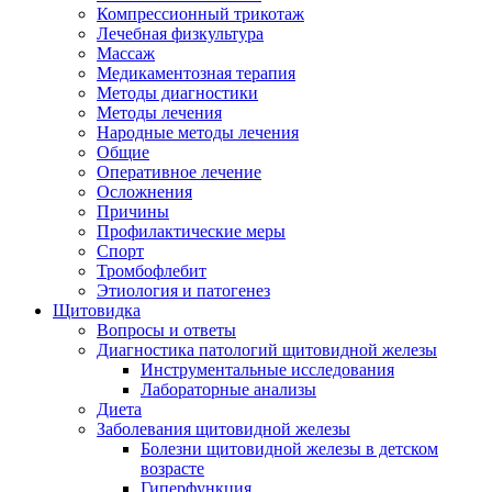
Компрессионный трикотаж
Лечебная физкультура
Массаж
Медикаментозная терапия
Методы диагностики
Методы лечения
Народные методы лечения
Общие
Оперативное лечение
Осложнения
Причины
Профилактические меры
Спорт
Тромбофлебит
Этиология и патогенез
Щитовидка
Вопросы и ответы
Диагностика патологий щитовидной железы
Инструментальные исследования
Лабораторные анализы
Диета
Заболевания щитовидной железы
Болезни щитовидной железы в детском
возрасте
Гиперфункция