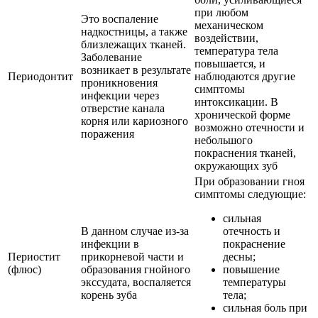
при любом
Это воспаление
механическом
надкостницы, а также
воздействии,
близлежащих тканей.
температура тела
Заболевание
повышается, и
возникает в результате
Периодонтит
наблюдаются другие
проникновения
симптомы
инфекции через
интоксикации. В
отверстие канала
хронической форме
корня или кариозного
возможно отечности и
поражения
небольшого
покраснения тканей,
окружающих зуб
При образовании гноя
симптомы следующие:
сильная
В данном случае из-за
отечность и
инфекции в
покраснение
Периостит
прикорневой части и
десны;
(флюс)
образования гнойного
повышение
экссудата, воспаляется
температуры
корень зуба
тела;
сильная боль при