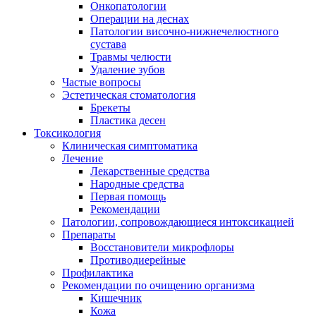
Онкопатологии
Операции на деснах
Патологии височно-нижнечелюстного
сустава
Травмы челюсти
Удаление зубов
Частые вопросы
Эстетическая стоматология
Брекеты
Пластика десен
Токсикология
Клиническая симптоматика
Лечение
Лекарственные средства
Народные средства
Первая помощь
Рекомендации
Патологии, сопровождающиеся интоксикацией
Препараты
Восстановители микрофлоры
Противодиерейные
Профилактика
Рекомендации по очищению организма
Кишечник
Кожа