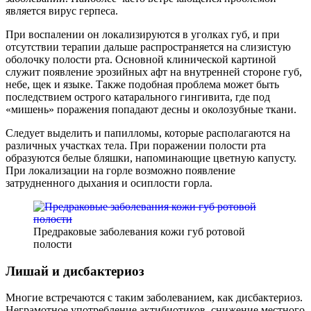
является вирус герпеса.
При воспалении он локализируются в уголках губ, и при
отсутствии терапии дальше распространяется на слизистую
оболочку полости рта. Основной клинической картиной
служит появление эрозийных афт на внутренней стороне губ,
небе, щек и языке. Также подобная проблема может быть
последствием острого катарального гингивита, где под
«мишень» поражения попадают десны и околозубные ткани.
Следует выделить и папилломы, которые располагаются на
различных участках тела. При поражении полости рта
образуются белые бляшки, напоминающие цветную капусту.
При локализации на горле возможно появление
затрудненного дыхания и осиплости горла.
Предраковые заболевания кожи губ ротовой
полости
Лишай и дисбактериоз
Многие встречаются с таким заболеванием, как дисбактериоз.
Неграмотное употребление актибиотиков, снижение местного