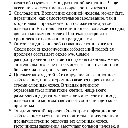
желез образуются камни, различной величины. Чаще
всего поражается именно подчелюстная железа.
Сиалоаденит. Воспаление слюнной железы, может быть
первичным, как самостоятельное заболевание, так и
вторичным – проявление или осложнение другой
патологии. В патологический процесс вовлекается одна,
две или множество желез. Протекает остро или
хронически с возможными рецидивами.
Опухолевидные новообразования слюнных желез.
Среди всех онкологических заболеваний подобная
проблема составляет около 6%. Самой
распространенной считается опухоль слюнных желез
эпителиального генеза, но могут развиваться они и в
больших железах, и в маленьких.
Цитомегалия у детей. Это вирусное инфекционное
заболевание, при котором поражается паренхима и
строма слюнных желез. В тканях начинают
образовываться гигантские клетки. Чаще всего
развивается у детей младше 2 лет, а течение и исход
патологии во многом зависит от состояния детского
организма.
Эпидемический паротит. Это острое инфекционное
заболевание с местным воспалительным изменением
преимущественно околоушных слюнных желез.
Источником заражения выступает больной человек, а