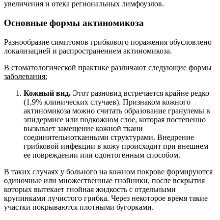
увеличения и отека региональных лимфоузлов.
Основные формы актиномикоза
Разнообразие симптомов грибкового поражения обусловлено
локализацией и распространением актиномикоза.
В стоматологической практике различают следующие формы
заболевания:
Кожный вид.
Этот разновид встречается крайне редко
(1,9% клинических случаев). Признаком кожного
актиномикоза можно считать образование гранулемы в
эпидермисе или подкожном слое, которая постепенно
вызывает замещение кожной ткани
соединительнотканными структурами. Внедрение
грибковой инфекции в кожу происходит при внешнем
ее повреждении или одонтогенным способом.
В таких случаях у больного на кожном покрове формируются
одиночные или множественные гнойники, после вскрытия
которых вытекает гнойная жидкость с отдельными
крупинками лучистого грибка. Через некоторое время такие
участки покрываются плотными бугорками.