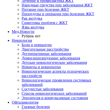
Лечение и профилактика ЖКТ
Народные средства при заболевания ЖКТ
Питание при болезнях ЖКТ
Процедуры и операции при болезнях ЖКТ
Рак желудка
Симптомы проблем с ЖКТ
Язва желудка
Мед.Новости
Рубрик нет
Неврология
Боли и невралгии
Двигательные расстройства
Дегенеративные заболевания
Демиелинизирующие заболевания
Детские неврологические заболевания
Невриты и невропатии
Неврологические аспекты психических
расстройств
Неврологические проявления системных
заболеваний
Сосудистые заболевания
Список неврологических заболеваний
Эпилепсия и конвульсивные состояния
Офтальмология
Глазные болезни