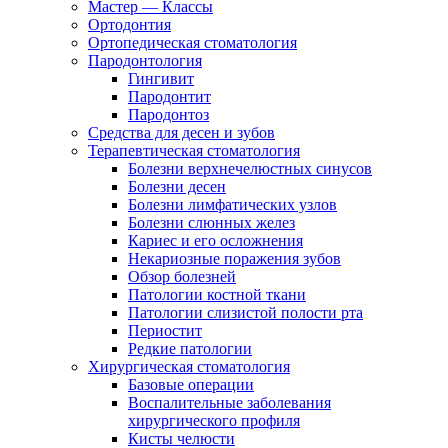
Мастер — Классы
Ортодонтия
Ортопедическая стоматология
Пародонтология
Гингивит
Пародонтит
Пародонтоз
Средства для десен и зубов
Терапевтическая стоматология
Болезни верхнечелюстных синусов
Болезни десен
Болезни лимфатических узлов
Болезни слюнных желез
Кариес и его осложнения
Некариозные поражения зубов
Обзор болезней
Патологии костной ткани
Патологии слизистой полости рта
Периостит
Редкие патологии
Хирургическая стоматология
Базовые операции
Воспалительные заболевания
хирургического профиля
Кисты челюсти