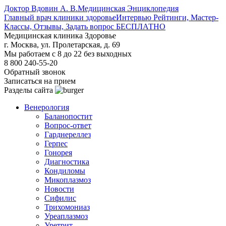
Доктор Вдовин А. В.
Медицинская Энциклопедия
Главный врач клиники здоровье
Интервью Рейтинги, Мастер-
Классы, Отзывы, Задать вопрос БЕСПЛАТНО
Медицинская клиника Здоровье
г. Москва, ул. Пролетарская, д. 69
Мы работаем с 8 до 22 без выходных
8 800 240-55-20
Обратный звонок
Записаться на прием
Разделы сайта
Венерология
Баланопостит
Вопрос-ответ
Гарднереллез
Герпес
Гонорея
Диагностика
Кондиломы
Микоплазмоз
Новости
Сифилис
Трихомониаз
Уреаплазмоз
Уретрит