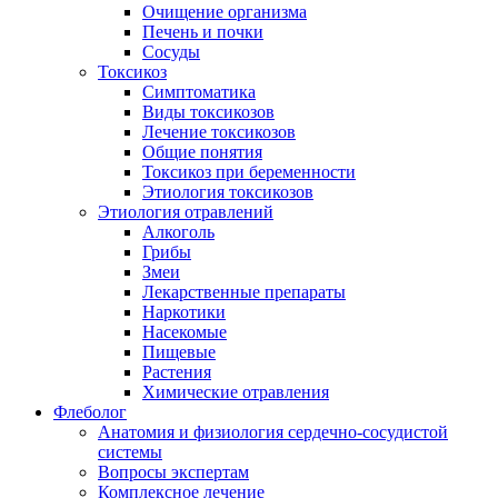
Очищение организма
Печень и почки
Сосуды
Токсикоз
Cимптоматика
Виды токсикозов
Лечение токсикозов
Общие понятия
Токсикоз при беременности
Этиология токсикозов
Этиология отравлений
Алкоголь
Грибы
Змеи
Лекарственные препараты
Наркотики
Насекомые
Пищевые
Растения
Химические отравления
Флеболог
Анатомия и физиология сердечно-сосудистой
системы
Вопросы экспертам
Комплексное лечение