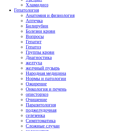
Хламидиоз
Гепатология
Анатомия и физиология
Аптечка
Билирубин
Болезни крови
Вопросы
Гепатит
Гепатоз
Группы крови
Диагностика
желтуха
желчный пузырь
Народная медицина
Нормы и патологии
Ожирение
Онкология и печень
описторхоз
Очищение
Паразитология
поджелудочная
селезенка
Симптоматика
Сложные случаи