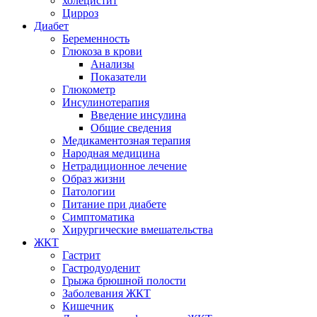
холецистит
Цирроз
Диабет
Беременность
Глюкоза в крови
Анализы
Показатели
Глюкометр
Инсулинотерапия
Введение инсулина
Общие сведения
Медикаментозная терапия
Народная медицина
Нетрадиционное лечение
Образ жизни
Патологии
Питание при диабете
Симптоматика
Хирургические вмешательства
ЖКТ
Гастрит
Гастродуоденит
Грыжа брюшной полости
Заболевания ЖКТ
Кишечник