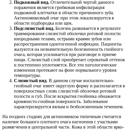
Подкожный вид.
Отличительной чертой данного
поражения является грибковая инфильтрация
подкожной клетчатки в области причинного зуба.
Актиномикозный очаг при этом локализируется в
области подбородка или щек.
Подслизистый вид.
Болезнь развивается в результате
травмирования слизистой оболочки ротовой полости
инородными телами, острыми краями зубов или
распространения одонтогенной инфекции. Пациенты
жалуются на незначительную болезненность гнойного
очага, которая усиливается при разговоре и приеме
пищи. Слизистый слой приобретает сероватый оттенок
и постепенно уплотняется. Все эти патологические
изменения протекают на фоне нормального уровня
температуры.
Слизистый вид
. В данном случае воспалительно-
гнойный очаг имеет округлую форму и располагается в
поверхностных слоях слизистой оболочки ротовой
полости и губ. После вскрытия гнойника обнажается
кровянисто-гнойная поверхность. Заболевание
характеризируется вялым и безболезненным течением.
На поздних стадиях для актиномикоза типичным считается
наличие большого плотного очага нагноения с участками
размягчения в центральной части. Кожа в этой области ярко-