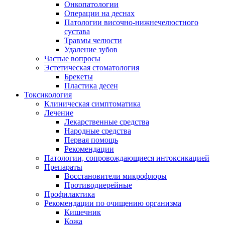
Онкопатологии
Операции на деснах
Патологии височно-нижнечелюстного
сустава
Травмы челюсти
Удаление зубов
Частые вопросы
Эстетическая стоматология
Брекеты
Пластика десен
Токсикология
Клиническая симптоматика
Лечение
Лекарственные средства
Народные средства
Первая помощь
Рекомендации
Патологии, сопровождающиеся интоксикацией
Препараты
Восстановители микрофлоры
Противодиерейные
Профилактика
Рекомендации по очищению организма
Кишечник
Кожа