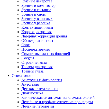
Глазные лекарства
Зрение и компьютер
Зрение и питание
Зрение и спорт
Зрение у взрослых
Зрение у ребенка
Контактные линзы
Коррекция зрения
Лазерная коррекция зрения
Обследование глаз
Очки
Проверка зрения
Симптомы глазных болезней
Сосуды
Строение глаза
Товары для зрения
Травмы глаза
Стоматология
Анатомия и физиология
Анестезия
Детская стоматология
Диагностика
клиническая симптоматика стом.патологий
Лечебные и профилактические процедуры
Лечение патологий