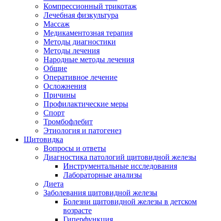
Компрессионный трикотаж
Лечебная физкультура
Массаж
Медикаментозная терапия
Методы диагностики
Методы лечения
Народные методы лечения
Общие
Оперативное лечение
Осложнения
Причины
Профилактические меры
Спорт
Тромбофлебит
Этиология и патогенез
Щитовидка
Вопросы и ответы
Диагностика патологий щитовидной железы
Инструментальные исследования
Лабораторные анализы
Диета
Заболевания щитовидной железы
Болезни щитовидной железы в детском
возрасте
Гиперфункция