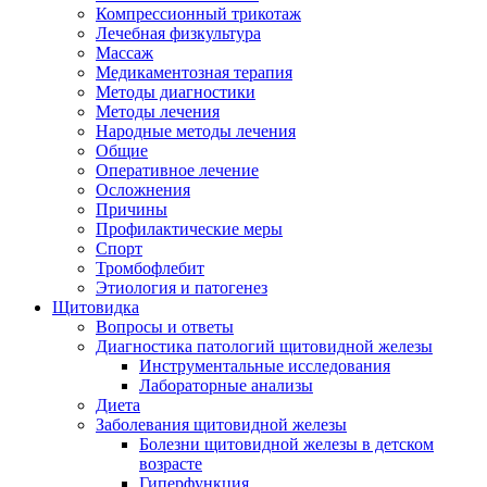
Компрессионный трикотаж
Лечебная физкультура
Массаж
Медикаментозная терапия
Методы диагностики
Методы лечения
Народные методы лечения
Общие
Оперативное лечение
Осложнения
Причины
Профилактические меры
Спорт
Тромбофлебит
Этиология и патогенез
Щитовидка
Вопросы и ответы
Диагностика патологий щитовидной железы
Инструментальные исследования
Лабораторные анализы
Диета
Заболевания щитовидной железы
Болезни щитовидной железы в детском
возрасте
Гиперфункция