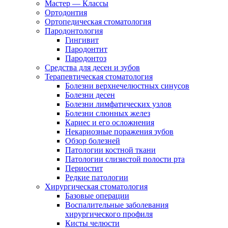
Мастер — Классы
Ортодонтия
Ортопедическая стоматология
Пародонтология
Гингивит
Пародонтит
Пародонтоз
Средства для десен и зубов
Терапевтическая стоматология
Болезни верхнечелюстных синусов
Болезни десен
Болезни лимфатических узлов
Болезни слюнных желез
Кариес и его осложнения
Некариозные поражения зубов
Обзор болезней
Патологии костной ткани
Патологии слизистой полости рта
Периостит
Редкие патологии
Хирургическая стоматология
Базовые операции
Воспалительные заболевания
хирургического профиля
Кисты челюсти