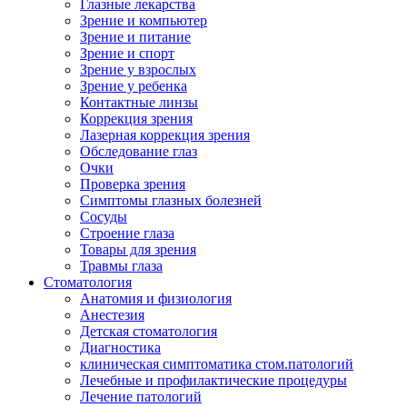
Глазные лекарства
Зрение и компьютер
Зрение и питание
Зрение и спорт
Зрение у взрослых
Зрение у ребенка
Контактные линзы
Коррекция зрения
Лазерная коррекция зрения
Обследование глаз
Очки
Проверка зрения
Симптомы глазных болезней
Сосуды
Строение глаза
Товары для зрения
Травмы глаза
Стоматология
Анатомия и физиология
Анестезия
Детская стоматология
Диагностика
клиническая симптоматика стом.патологий
Лечебные и профилактические процедуры
Лечение патологий