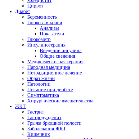
холецистит
Цирроз
Диабет
Беременность
Глюкоза в крови
Анализы
Показатели
Глюкометр
Инсулинотерапия
Введение инсулина
Общие сведения
Медикаментозная терапия
Народная медицина
Нетрадиционное лечение
Образ жизни
Патологии
Питание при диабете
Симптоматика
Хирургические вмешательства
ЖКТ
Гастрит
Гастродуоденит
Грыжа брюшной полости
Заболевания ЖКТ
Кишечник