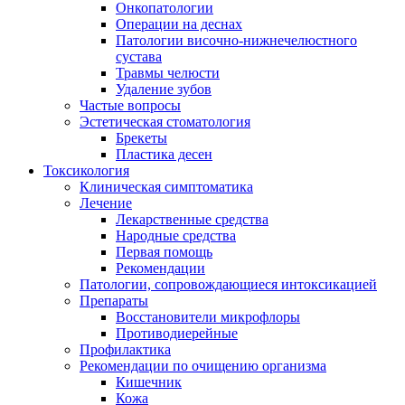
Онкопатологии
Операции на деснах
Патологии височно-нижнечелюстного
сустава
Травмы челюсти
Удаление зубов
Частые вопросы
Эстетическая стоматология
Брекеты
Пластика десен
Токсикология
Клиническая симптоматика
Лечение
Лекарственные средства
Народные средства
Первая помощь
Рекомендации
Патологии, сопровождающиеся интоксикацией
Препараты
Восстановители микрофлоры
Противодиерейные
Профилактика
Рекомендации по очищению организма
Кишечник
Кожа