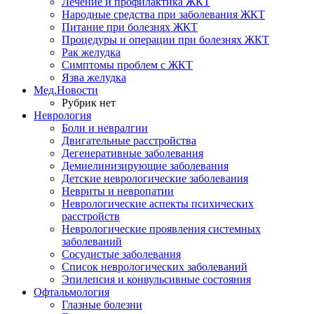
Лечение и профилактика ЖКТ
Народные средства при заболевания ЖКТ
Питание при болезнях ЖКТ
Процедуры и операции при болезнях ЖКТ
Рак желудка
Симптомы проблем с ЖКТ
Язва желудка
Мед.Новости
Рубрик нет
Неврология
Боли и невралгии
Двигательные расстройства
Дегенеративные заболевания
Демиелинизирующие заболевания
Детские неврологические заболевания
Невриты и невропатии
Неврологические аспекты психических
расстройств
Неврологические проявления системных
заболеваний
Сосудистые заболевания
Список неврологических заболеваний
Эпилепсия и конвульсивные состояния
Офтальмология
Глазные болезни