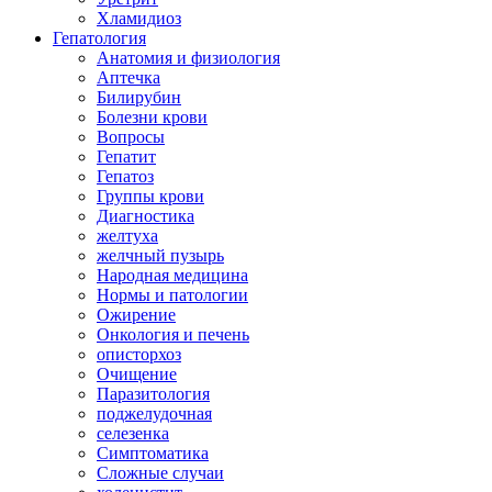
Хламидиоз
Гепатология
Анатомия и физиология
Аптечка
Билирубин
Болезни крови
Вопросы
Гепатит
Гепатоз
Группы крови
Диагностика
желтуха
желчный пузырь
Народная медицина
Нормы и патологии
Ожирение
Онкология и печень
описторхоз
Очищение
Паразитология
поджелудочная
селезенка
Симптоматика
Сложные случаи