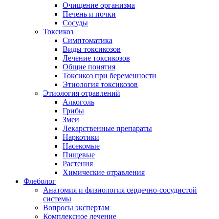
Очищение организма
Печень и почки
Сосуды
Токсикоз
Cимптоматика
Виды токсикозов
Лечение токсикозов
Общие понятия
Токсикоз при беременности
Этиология токсикозов
Этиология отравлений
Алкоголь
Грибы
Змеи
Лекарственные препараты
Наркотики
Насекомые
Пищевые
Растения
Химические отравления
Флеболог
Анатомия и физиология сердечно-сосудистой
системы
Вопросы экспертам
Комплексное лечение