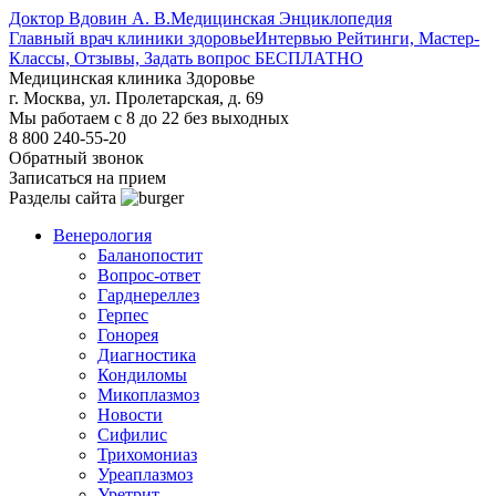
Доктор Вдовин А. В.
Медицинская Энциклопедия
Главный врач клиники здоровье
Интервью Рейтинги, Мастер-
Классы, Отзывы, Задать вопрос БЕСПЛАТНО
Медицинская клиника Здоровье
г. Москва, ул. Пролетарская, д. 69
Мы работаем с 8 до 22 без выходных
8 800 240-55-20
Обратный звонок
Записаться на прием
Разделы сайта
Венерология
Баланопостит
Вопрос-ответ
Гарднереллез
Герпес
Гонорея
Диагностика
Кондиломы
Микоплазмоз
Новости
Сифилис
Трихомониаз
Уреаплазмоз
Уретрит