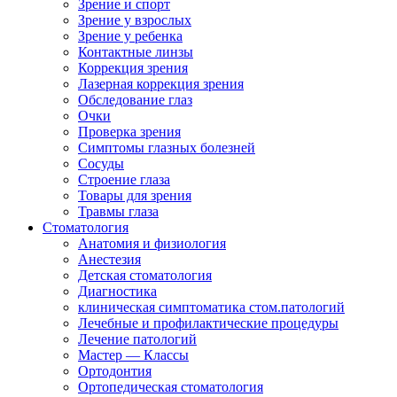
Зрение и спорт
Зрение у взрослых
Зрение у ребенка
Контактные линзы
Коррекция зрения
Лазерная коррекция зрения
Обследование глаз
Очки
Проверка зрения
Симптомы глазных болезней
Сосуды
Строение глаза
Товары для зрения
Травмы глаза
Стоматология
Анатомия и физиология
Анестезия
Детская стоматология
Диагностика
клиническая симптоматика стом.патологий
Лечебные и профилактические процедуры
Лечение патологий
Мастер — Классы
Ортодонтия
Ортопедическая стоматология