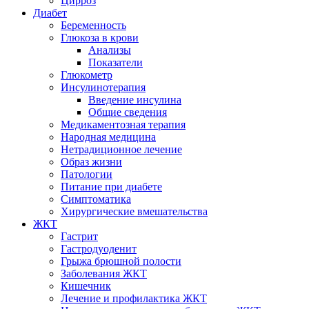
Цирроз
Диабет
Беременность
Глюкоза в крови
Анализы
Показатели
Глюкометр
Инсулинотерапия
Введение инсулина
Общие сведения
Медикаментозная терапия
Народная медицина
Нетрадиционное лечение
Образ жизни
Патологии
Питание при диабете
Симптоматика
Хирургические вмешательства
ЖКТ
Гастрит
Гастродуоденит
Грыжа брюшной полости
Заболевания ЖКТ
Кишечник
Лечение и профилактика ЖКТ