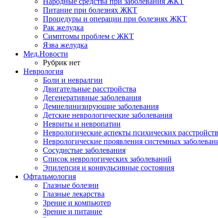
Народные средства при заболевания ЖКТ
Питание при болезнях ЖКТ
Процедуры и операции при болезнях ЖКТ
Рак желудка
Симптомы проблем с ЖКТ
Язва желудка
Мед.Новости
Рубрик нет
Неврология
Боли и невралгии
Двигательные расстройства
Дегенеративные заболевания
Демиелинизирующие заболевания
Детские неврологические заболевания
Невриты и невропатии
Неврологические аспекты психических расстройст
Неврологические проявления системных заболеван
Сосудистые заболевания
Список неврологических заболеваний
Эпилепсия и конвульсивные состояния
Офтальмология
Глазные болезни
Глазные лекарства
Зрение и компьютер
Зрение и питание