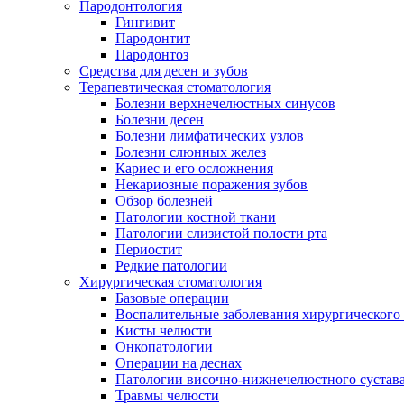
Пародонтология
Гингивит
Пародонтит
Пародонтоз
Средства для десен и зубов
Терапевтическая стоматология
Болезни верхнечелюстных синусов
Болезни десен
Болезни лимфатических узлов
Болезни слюнных желез
Кариес и его осложнения
Некариозные поражения зубов
Обзор болезней
Патологии костной ткани
Патологии слизистой полости рта
Периостит
Редкие патологии
Хирургическая стоматология
Базовые операции
Воспалительные заболевания хирургического
Кисты челюсти
Онкопатологии
Операции на деснах
Патологии височно-нижнечелюстного сустав
Травмы челюсти