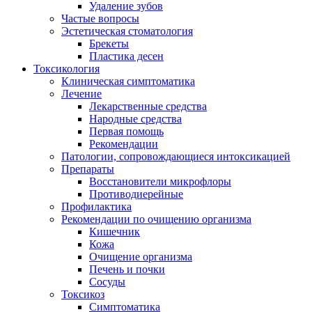
Удаление зубов
Частые вопросы
Эстетическая стоматология
Брекеты
Пластика десен
Токсикология
Клиническая симптоматика
Лечение
Лекарственные средства
Народные средства
Первая помощь
Рекомендации
Патологии, сопровождающиеся интоксикацией
Препараты
Восстановители микрофлоры
Противодиерейные
Профилактика
Рекомендации по очищению организма
Кишечник
Кожа
Очищение организма
Печень и почки
Сосуды
Токсикоз
Cимптоматика