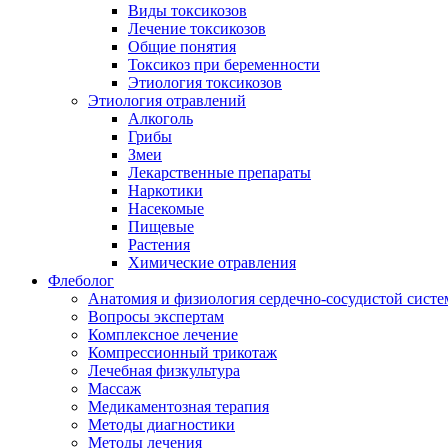
Виды токсикозов
Лечение токсикозов
Общие понятия
Токсикоз при беременности
Этиология токсикозов
Этиология отравлений
Алкоголь
Грибы
Змеи
Лекарственные препараты
Наркотики
Насекомые
Пищевые
Растения
Химические отравления
Флеболог
Анатомия и физиология сердечно-сосудистой сист
Вопросы экспертам
Комплексное лечение
Компрессионный трикотаж
Лечебная физкультура
Массаж
Медикаментозная терапия
Методы диагностики
Методы лечения