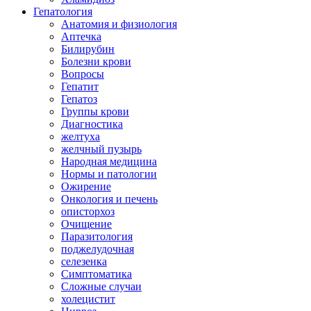
Гепатология
Анатомия и физиология
Аптечка
Билирубин
Болезни крови
Вопросы
Гепатит
Гепатоз
Группы крови
Диагностика
желтуха
желчный пузырь
Народная медицина
Нормы и патологии
Ожирение
Онкология и печень
описторхоз
Очищение
Паразитология
поджелудочная
селезенка
Симптоматика
Сложные случаи
холецистит