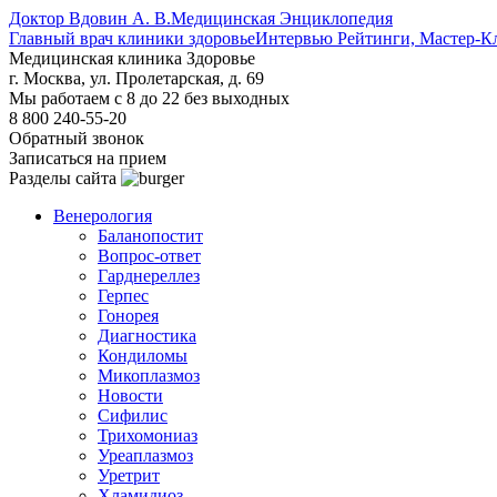
Доктор Вдовин А. В.
Медицинская Энциклопедия
Главный врач клиники здоровье
Интервью Рейтинги, Мастер-К
Медицинская клиника Здоровье
г. Москва, ул. Пролетарская, д. 69
Мы работаем с 8 до 22 без выходных
8 800 240-55-20
Обратный звонок
Записаться на прием
Разделы сайта
Венерология
Баланопостит
Вопрос-ответ
Гарднереллез
Герпес
Гонорея
Диагностика
Кондиломы
Микоплазмоз
Новости
Сифилис
Трихомониаз
Уреаплазмоз
Уретрит
Хламидиоз