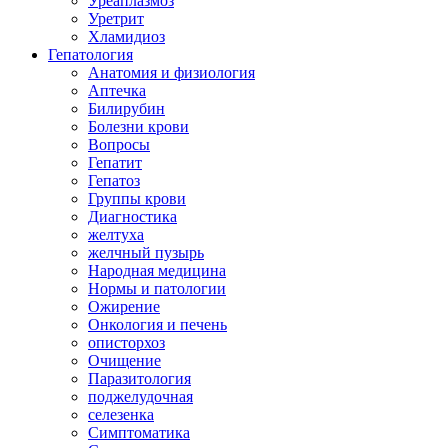
Уреаплазмоз
Уретрит
Хламидиоз
Гепатология
Анатомия и физиология
Аптечка
Билирубин
Болезни крови
Вопросы
Гепатит
Гепатоз
Группы крови
Диагностика
желтуха
желчный пузырь
Народная медицина
Нормы и патологии
Ожирение
Онкология и печень
описторхоз
Очищение
Паразитология
поджелудочная
селезенка
Симптоматика