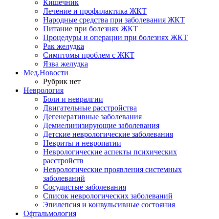
Кишечник
Лечение и профилактика ЖКТ
Народные средства при заболевания ЖКТ
Питание при болезнях ЖКТ
Процедуры и операции при болезнях ЖКТ
Рак желудка
Симптомы проблем с ЖКТ
Язва желудка
Мед.Новости
Рубрик нет
Неврология
Боли и невралгии
Двигательные расстройства
Дегенеративные заболевания
Демиелинизирующие заболевания
Детские неврологические заболевания
Невриты и невропатии
Неврологические аспекты психических
расстройств
Неврологические проявления системных
заболеваний
Сосудистые заболевания
Список неврологических заболеваний
Эпилепсия и конвульсивные состояния
Офтальмология