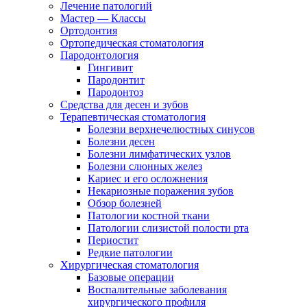
Лечение патологий
Мастер — Классы
Ортодонтия
Ортопедическая стоматология
Пародонтология
Гингивит
Пародонтит
Пародонтоз
Средства для десен и зубов
Терапевтическая стоматология
Болезни верхнечелюстных синусов
Болезни десен
Болезни лимфатических узлов
Болезни слюнных желез
Кариес и его осложнения
Некариозные поражения зубов
Обзор болезней
Патологии костной ткани
Патологии слизистой полости рта
Периостит
Редкие патологии
Хирургическая стоматология
Базовые операции
Воспалительные заболевания
хирургического профиля