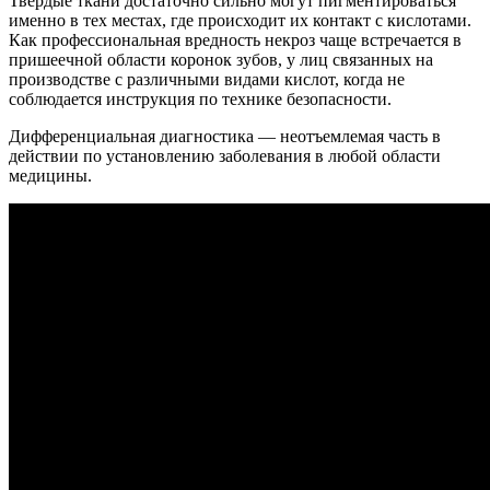
Твердые ткани достаточно сильно могут пигментироваться
именно в тех местах, где происходит их контакт с кислотами.
Как профессиональная вредность некроз чаще встречается в
пришеечной области коронок зубов, у лиц связанных на
производстве с различными видами кислот, когда не
соблюдается инструкция по технике безопасности.
Дифференциальная диагностика — неотъемлемая часть в
действии по установлению заболевания в любой области
медицины.