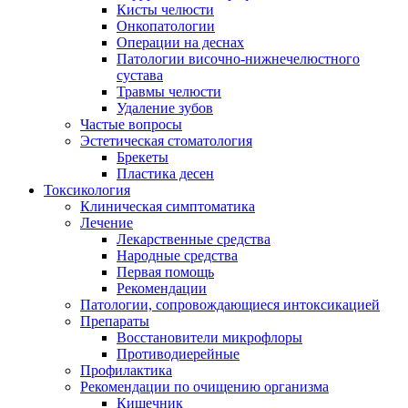
Кисты челюсти
Онкопатологии
Операции на деснах
Патологии височно-нижнечелюстного
сустава
Травмы челюсти
Удаление зубов
Частые вопросы
Эстетическая стоматология
Брекеты
Пластика десен
Токсикология
Клиническая симптоматика
Лечение
Лекарственные средства
Народные средства
Первая помощь
Рекомендации
Патологии, сопровождающиеся интоксикацией
Препараты
Восстановители микрофлоры
Противодиерейные
Профилактика
Рекомендации по очищению организма
Кишечник