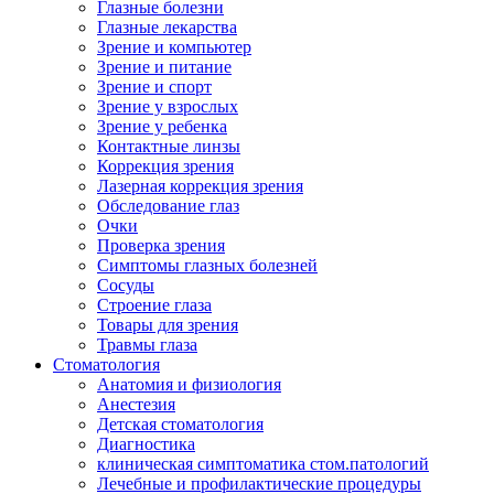
Глазные болезни
Глазные лекарства
Зрение и компьютер
Зрение и питание
Зрение и спорт
Зрение у взрослых
Зрение у ребенка
Контактные линзы
Коррекция зрения
Лазерная коррекция зрения
Обследование глаз
Очки
Проверка зрения
Симптомы глазных болезней
Сосуды
Строение глаза
Товары для зрения
Травмы глаза
Стоматология
Анатомия и физиология
Анестезия
Детская стоматология
Диагностика
клиническая симптоматика стом.патологий
Лечебные и профилактические процедуры