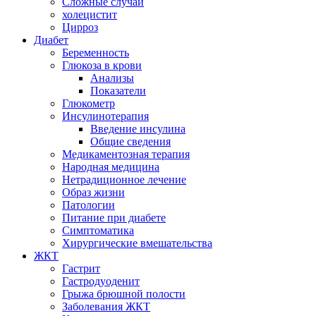
Сложные случаи
холецистит
Цирроз
Диабет
Беременность
Глюкоза в крови
Анализы
Показатели
Глюкометр
Инсулинотерапия
Введение инсулина
Общие сведения
Медикаментозная терапия
Народная медицина
Нетрадиционное лечение
Образ жизни
Патологии
Питание при диабете
Симптоматика
Хирургические вмешательства
ЖКТ
Гастрит
Гастродуоденит
Грыжа брюшной полости
Заболевания ЖКТ