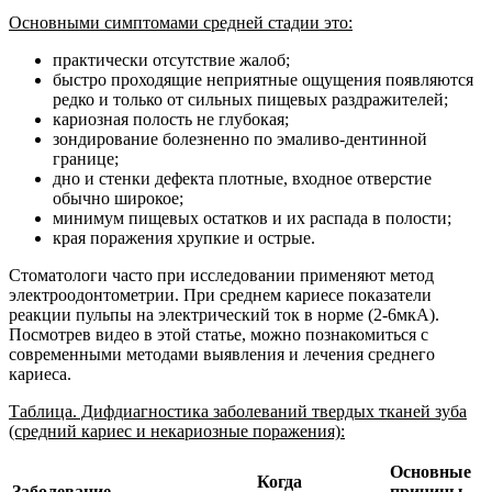
Основными симптомами средней стадии это:
практически отсутствие жалоб;
быстро проходящие неприятные ощущения появляются
редко и только от сильных пищевых раздражителей;
кариозная полость не глубокая;
зондирование болезненно по эмаливо-дентинной
границе;
дно и стенки дефекта плотные, входное отверстие
обычно широкое;
минимум пищевых остатков и их распада в полости;
края поражения хрупкие и острые.
Стоматологи часто при исследовании применяют метод
электроодонтометрии. При среднем кариесе показатели
реакции пульпы на электрический ток в норме (2-6мкА).
Посмотрев видео в этой статье, можно познакомиться с
современными методами выявления и лечения среднего
кариеса.
Таблица. Дифдиагностика заболеваний твердых тканей зуба
(средний кариес и некариозные поражения):
Основные
Когда
Заболевание
причины