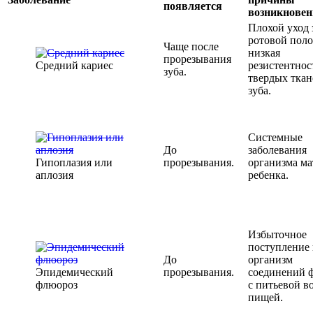
появляется
возникнове
Плохой уход 
ротовой поло
Чаще после
низкая
прорезывания
Средний кариес
резистентнос
зуба.
твердых ткан
зуба.
Системные
До
заболевания
Гипоплазия или
прорезывания.
организма ма
аплозия
ребенка.
Избыточное
поступление 
До
организм
Эпидемический
прорезывания.
соединений 
флюороз
с питьевой в
пищей.