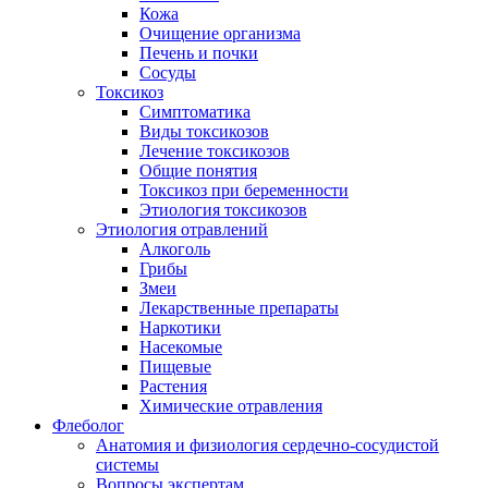
Кожа
Очищение организма
Печень и почки
Сосуды
Токсикоз
Cимптоматика
Виды токсикозов
Лечение токсикозов
Общие понятия
Токсикоз при беременности
Этиология токсикозов
Этиология отравлений
Алкоголь
Грибы
Змеи
Лекарственные препараты
Наркотики
Насекомые
Пищевые
Растения
Химические отравления
Флеболог
Анатомия и физиология сердечно-сосудистой
системы
Вопросы экспертам