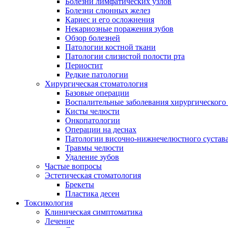
Болезни лимфатических узлов
Болезни слюнных желез
Кариес и его осложнения
Некариозные поражения зубов
Обзор болезней
Патологии костной ткани
Патологии слизистой полости рта
Периостит
Редкие патологии
Хирургическая стоматология
Базовые операции
Воспалительные заболевания хирургического
Кисты челюсти
Онкопатологии
Операции на деснах
Патологии височно-нижнечелюстного сустав
Травмы челюсти
Удаление зубов
Частые вопросы
Эстетическая стоматология
Брекеты
Пластика десен
Токсикология
Клиническая симптоматика
Лечение