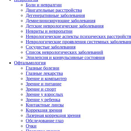
Боли и невралгии
Двигательные расстройства
Дегенеративные заболевания
Демиелинизирующие заболевания
Детские неврологические заболевания
Невриты и невропатии
Неврологические аспекты психических расстройст
Неврологические проявления системных заболеван
Сосудистые заболевания
Список неврологических заболеваний
Эпилепсия и конвульсивные состояния
Офтальмология
Глазные болезни
Глазные лекарства
Зрение и компьютер
Зрение и питание
Зрение и спорт
Зрение у взрослых
Зрение у ребенка
Контактные линзы
Коррекция зрения
Лазерная коррекция зрения
Обследование глаз
Очки