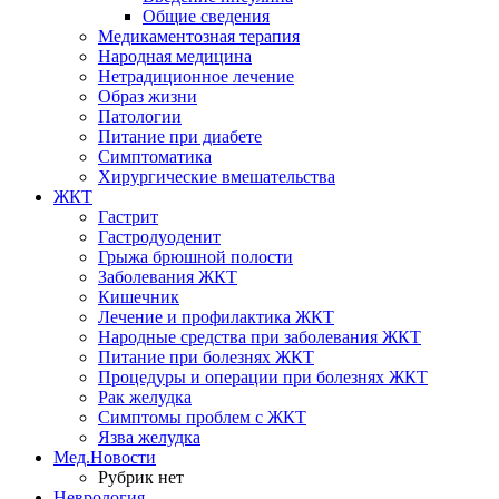
Общие сведения
Медикаментозная терапия
Народная медицина
Нетрадиционное лечение
Образ жизни
Патологии
Питание при диабете
Симптоматика
Хирургические вмешательства
ЖКТ
Гастрит
Гастродуоденит
Грыжа брюшной полости
Заболевания ЖКТ
Кишечник
Лечение и профилактика ЖКТ
Народные средства при заболевания ЖКТ
Питание при болезнях ЖКТ
Процедуры и операции при болезнях ЖКТ
Рак желудка
Симптомы проблем с ЖКТ
Язва желудка
Мед.Новости
Рубрик нет
Неврология