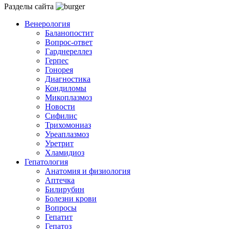
Разделы сайта
Венерология
Баланопостит
Вопрос-ответ
Гарднереллез
Герпес
Гонорея
Диагностика
Кондиломы
Микоплазмоз
Новости
Сифилис
Трихомониаз
Уреаплазмоз
Уретрит
Хламидиоз
Гепатология
Анатомия и физиология
Аптечка
Билирубин
Болезни крови
Вопросы
Гепатит
Гепатоз