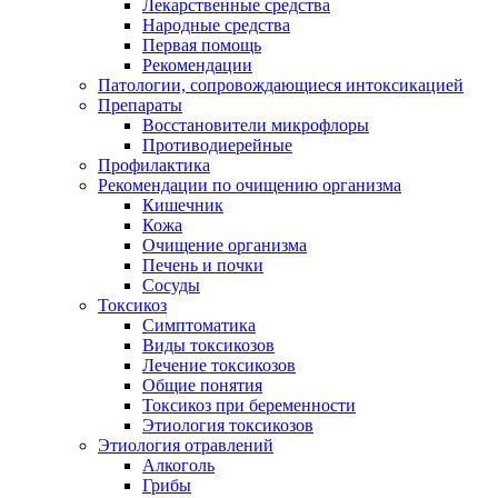
Лекарственные средства
Народные средства
Первая помощь
Рекомендации
Патологии, сопровождающиеся интоксикацией
Препараты
Восстановители микрофлоры
Противодиерейные
Профилактика
Рекомендации по очищению организма
Кишечник
Кожа
Очищение организма
Печень и почки
Сосуды
Токсикоз
Cимптоматика
Виды токсикозов
Лечение токсикозов
Общие понятия
Токсикоз при беременности
Этиология токсикозов
Этиология отравлений
Алкоголь
Грибы