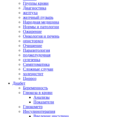
Группы крови
Диагностика
желтуха
желчный пузырь
Народная медицина
Нормы и патологии
Ожирение
Онкология и печень
описторхоз
Очищение
Паразитология
поджелудочная
селезенка
Симптоматика
Сложные случаи
холецистит
Цирроз
Диабет
Беременность
Глюкоза в крови
Анализы
Показатели
Глюкометр
Инсулинотерапия
Введение инсулина