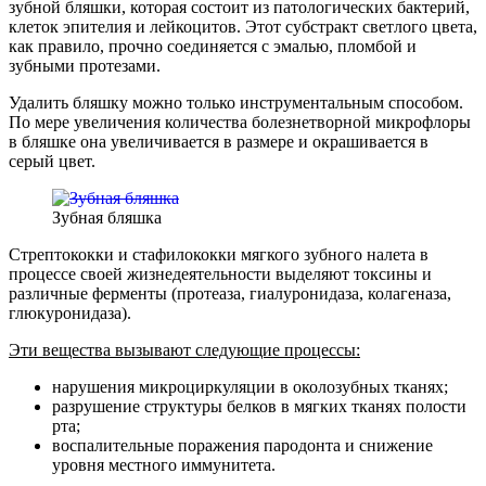
зубной бляшки, которая состоит из патологических бактерий,
клеток эпителия и лейкоцитов. Этот субстракт светлого цвета,
как правило, прочно соединяется с эмалью, пломбой и
зубными протезами.
Удалить бляшку можно только инструментальным способом.
По мере увеличения количества болезнетворной микрофлоры
в бляшке она увеличивается в размере и окрашивается в
серый цвет.
Зубная бляшка
Стрептококки и стафилококки мягкого зубного налета в
процессе своей жизнедеятельности выделяют токсины и
различные ферменты (протеаза, гиалуронидаза, колагеназа,
глюкуронидаза).
Эти вещества вызывают следующие процессы:
нарушения микроциркуляции в околозубных тканях;
разрушение структуры белков в мягких тканях полости
рта;
воспалительные поражения пародонта и снижение
уровня местного иммунитета.