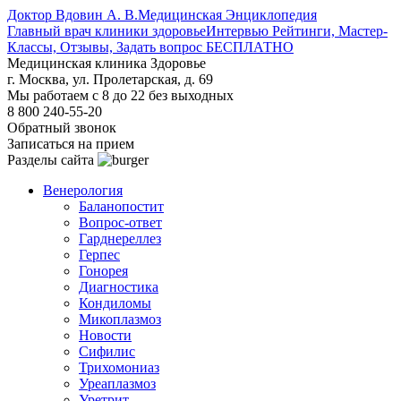
Доктор Вдовин А. В.
Медицинская Энциклопедия
Главный врач клиники здоровье
Интервью Рейтинги, Мастер-
Классы, Отзывы, Задать вопрос БЕСПЛАТНО
Медицинская клиника Здоровье
г. Москва, ул. Пролетарская, д. 69
Мы работаем с 8 до 22 без выходных
8 800 240-55-20
Обратный звонок
Записаться на прием
Разделы сайта
Венерология
Баланопостит
Вопрос-ответ
Гарднереллез
Герпес
Гонорея
Диагностика
Кондиломы
Микоплазмоз
Новости
Сифилис
Трихомониаз
Уреаплазмоз
Уретрит