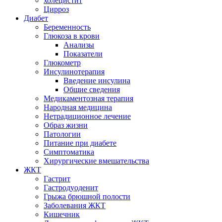
холецистит
Цирроз
Диабет
Беременность
Глюкоза в крови
Анализы
Показатели
Глюкометр
Инсулинотерапия
Введение инсулина
Общие сведения
Медикаментозная терапия
Народная медицина
Нетрадиционное лечение
Образ жизни
Патологии
Питание при диабете
Симптоматика
Хирургические вмешательства
ЖКТ
Гастрит
Гастродуоденит
Грыжа брюшной полости
Заболевания ЖКТ
Кишечник