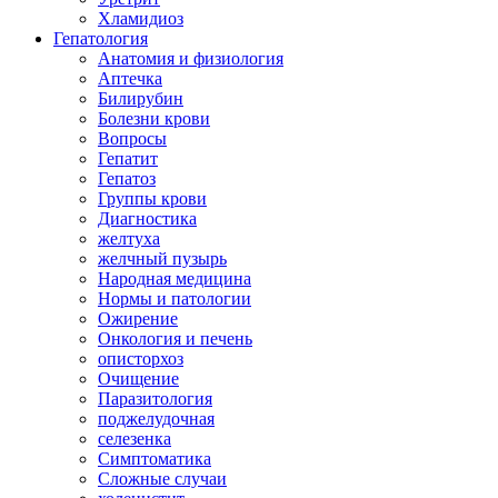
Хламидиоз
Гепатология
Анатомия и физиология
Аптечка
Билирубин
Болезни крови
Вопросы
Гепатит
Гепатоз
Группы крови
Диагностика
желтуха
желчный пузырь
Народная медицина
Нормы и патологии
Ожирение
Онкология и печень
описторхоз
Очищение
Паразитология
поджелудочная
селезенка
Симптоматика
Сложные случаи