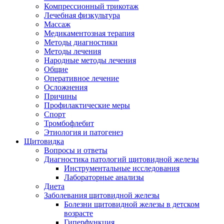
Компрессионный трикотаж
Лечебная физкультура
Массаж
Медикаментозная терапия
Методы диагностики
Методы лечения
Народные методы лечения
Общие
Оперативное лечение
Осложнения
Причины
Профилактические меры
Спорт
Тромбофлебит
Этиология и патогенез
Щитовидка
Вопросы и ответы
Диагностика патологий щитовидной железы
Инструментальные исследования
Лабораторные анализы
Диета
Заболевания щитовидной железы
Болезни щитовидной железы в детском
возрасте
Гиперфункция