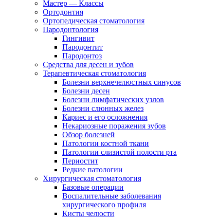
Мастер — Классы
Ортодонтия
Ортопедическая стоматология
Пародонтология
Гингивит
Пародонтит
Пародонтоз
Средства для десен и зубов
Терапевтическая стоматология
Болезни верхнечелюстных синусов
Болезни десен
Болезни лимфатических узлов
Болезни слюнных желез
Кариес и его осложнения
Некариозные поражения зубов
Обзор болезней
Патологии костной ткани
Патологии слизистой полости рта
Периостит
Редкие патологии
Хирургическая стоматология
Базовые операции
Воспалительные заболевания
хирургического профиля
Кисты челюсти