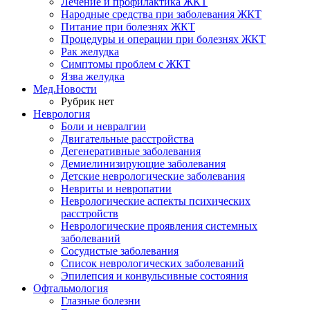
Лечение и профилактика ЖКТ
Народные средства при заболевания ЖКТ
Питание при болезнях ЖКТ
Процедуры и операции при болезнях ЖКТ
Рак желудка
Симптомы проблем с ЖКТ
Язва желудка
Мед.Новости
Рубрик нет
Неврология
Боли и невралгии
Двигательные расстройства
Дегенеративные заболевания
Демиелинизирующие заболевания
Детские неврологические заболевания
Невриты и невропатии
Неврологические аспекты психических
расстройств
Неврологические проявления системных
заболеваний
Сосудистые заболевания
Список неврологических заболеваний
Эпилепсия и конвульсивные состояния
Офтальмология
Глазные болезни