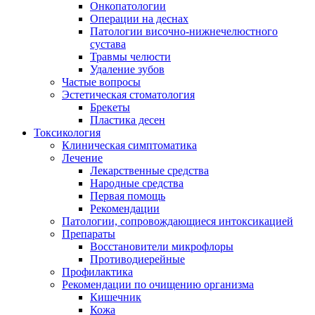
Онкопатологии
Операции на деснах
Патологии височно-нижнечелюстного
сустава
Травмы челюсти
Удаление зубов
Частые вопросы
Эстетическая стоматология
Брекеты
Пластика десен
Токсикология
Клиническая симптоматика
Лечение
Лекарственные средства
Народные средства
Первая помощь
Рекомендации
Патологии, сопровождающиеся интоксикацией
Препараты
Восстановители микрофлоры
Противодиерейные
Профилактика
Рекомендации по очищению организма
Кишечник
Кожа