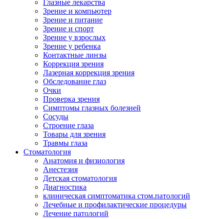
Глазные лекарства
Зрение и компьютер
Зрение и питание
Зрение и спорт
Зрение у взрослых
Зрение у ребенка
Контактные линзы
Коррекция зрения
Лазерная коррекция зрения
Обследование глаз
Очки
Проверка зрения
Симптомы глазных болезней
Сосуды
Строение глаза
Товары для зрения
Травмы глаза
Стоматология
Анатомия и физиология
Анестезия
Детская стоматология
Диагностика
клиническая симптоматика стом.патологий
Лечебные и профилактические процедуры
Лечение патологий