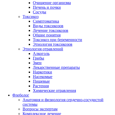
Очищение организма
Печень и почки
Сосуды
Токсикоз
Cимптоматика
Виды токсикозов
Лечение токсикозов
Общие понятия
Токсикоз при беременности
Этиология токсикозов
Этиология отравлений
Алкоголь
Грибы
Змеи
Лекарственные препараты
Наркотики
Насекомые
Пищевые
Растения
Химические отравления
Флеболог
Анатомия и физиология сердечно-сосудистой
системы
Вопросы экспертам
Комплексное лечение