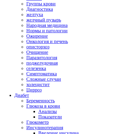
Группы крови
Диагностика
желтуха
желчный пузырь
Народная медицина
Нормы и патологии
Ожирение
Онкология и печень
описторхоз
Очищение
Паразитология
поджелудочная
селезенка
Симптоматика
Сложные случаи
холецистит
Цирроз
Диабет
Беременность
Глюкоза в крови
Анализы
Показатели
Глюкометр
Инсулинотерапия
Введение инсулина