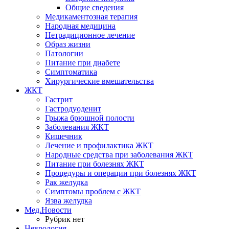
Общие сведения
Медикаментозная терапия
Народная медицина
Нетрадиционное лечение
Образ жизни
Патологии
Питание при диабете
Симптоматика
Хирургические вмешательства
ЖКТ
Гастрит
Гастродуоденит
Грыжа брюшной полости
Заболевания ЖКТ
Кишечник
Лечение и профилактика ЖКТ
Народные средства при заболевания ЖКТ
Питание при болезнях ЖКТ
Процедуры и операции при болезнях ЖКТ
Рак желудка
Симптомы проблем с ЖКТ
Язва желудка
Мед.Новости
Рубрик нет
Неврология