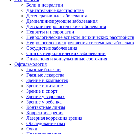
Боли и невралгии
Двигательные расстройства
Дегенеративные заболевания
Демиелинизирующие заболевания
Детские неврологические заболевания
Невриты и невропатии
Неврологические аспекты психических расстройст
Неврологические проявления системных заболеван
Сосудистые заболевания
Список неврологических заболеваний
Эпилепсия и конвульсивные состояния
Офтальмология
Глазные болезни
Глазные лекарства
Зрение и компьютер
Зрение и питание
Зрение и спорт
Зрение у взрослых
Зрение у ребенка
Контактные линзы
Коррекция зрения
Лазерная коррекция зрения
Обследование глаз
Очки