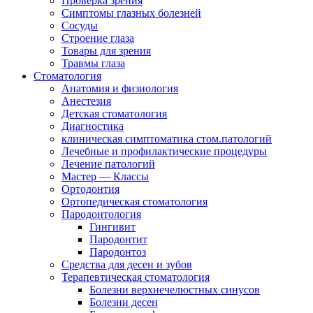
Проверка зрения
Симптомы глазных болезней
Сосуды
Строение глаза
Товары для зрения
Травмы глаза
Стоматология
Анатомия и физиология
Анестезия
Детская стоматология
Диагностика
клиническая симптоматика стом.патологий
Лечебные и профилактические процедуры
Лечение патологий
Мастер — Классы
Ортодонтия
Ортопедическая стоматология
Пародонтология
Гингивит
Пародонтит
Пародонтоз
Средства для десен и зубов
Терапевтическая стоматология
Болезни верхнечелюстных синусов
Болезни десен