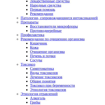
Лекарственные средства
Народные средства
Первая помощь
Рекомендации
Патологии, сопровождающиеся интоксикацией
Препараты
Восстановители микрофлоры
Противодиерейные
Профилактика
Рекомендации по очищению организма
Кишечник
Кожа
Очищение организма
Печень и почки
Сосуды
Токсикоз
Cимптоматика
Виды токсикозов
Лечение токсикозов
Общие понятия
Токсикоз при беременности
Этиология токсикозов
Этиология отравлений
Алкоголь
Грибы