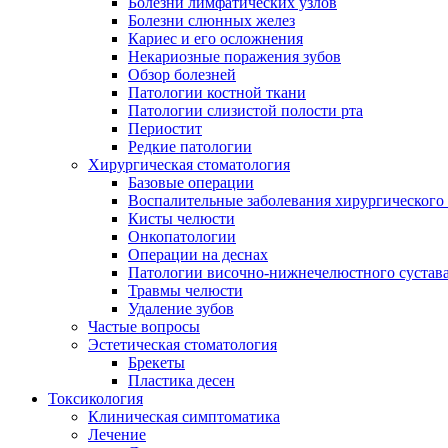
Болезни лимфатических узлов
Болезни слюнных желез
Кариес и его осложнения
Некариозные поражения зубов
Обзор болезней
Патологии костной ткани
Патологии слизистой полости рта
Периостит
Редкие патологии
Хирургическая стоматология
Базовые операции
Воспалительные заболевания хирургического
Кисты челюсти
Онкопатологии
Операции на деснах
Патологии височно-нижнечелюстного сустав
Травмы челюсти
Удаление зубов
Частые вопросы
Эстетическая стоматология
Брекеты
Пластика десен
Токсикология
Клиническая симптоматика
Лечение