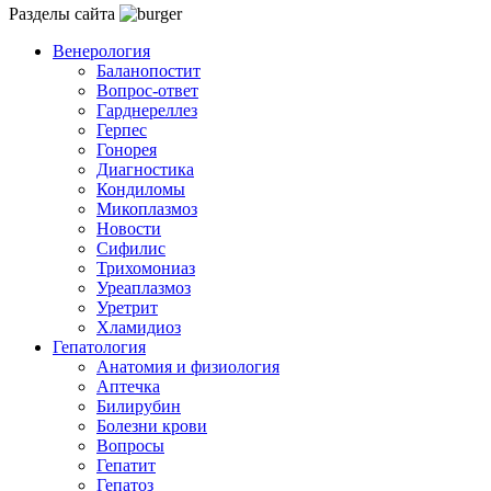
Разделы сайта
Венерология
Баланопостит
Вопрос-ответ
Гарднереллез
Герпес
Гонорея
Диагностика
Кондиломы
Микоплазмоз
Новости
Сифилис
Трихомониаз
Уреаплазмоз
Уретрит
Хламидиоз
Гепатология
Анатомия и физиология
Аптечка
Билирубин
Болезни крови
Вопросы
Гепатит
Гепатоз