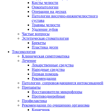
Кисты челюсти
Онкопатологии
Операции на деснах
Патологии височно-нижнечелюстного
сустава
Травмы челюсти
Удаление зубов
Частые вопросы
Эстетическая стоматология
Брекеты
Пластика десен
Токсикология
Клиническая симптоматика
Лечение
Лекарственные средства
Народные средства
Первая помощь
Рекомендации
Патологии, сопровождающиеся интоксикацией
Препараты
Восстановители микрофлоры
Противодиерейные
Профилактика
Рекомендации по очищению организма
Кишечник