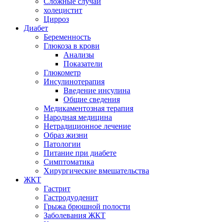
Сложные случаи
холецистит
Цирроз
Диабет
Беременность
Глюкоза в крови
Анализы
Показатели
Глюкометр
Инсулинотерапия
Введение инсулина
Общие сведения
Медикаментозная терапия
Народная медицина
Нетрадиционное лечение
Образ жизни
Патологии
Питание при диабете
Симптоматика
Хирургические вмешательства
ЖКТ
Гастрит
Гастродуоденит
Грыжа брюшной полости
Заболевания ЖКТ