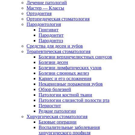
Лечение патологий
Мастер — Классы
Ортодонтия
Ортопедическая стоматология
Пародонтология
Гингивит
Пародонтит
Пародонтоз
Средства для десен и зубов
Терапевтическая стоматология
Болезни верхнечелюстных синусов
Болезни десен
Болезни лимфатических узлов
Болезни слюнных желез
Кариес и его осложнения
Некариозные поражения зубов
Обзор болезней
Патологии костной ткани
Патологии слизистой полости рта
Периостит
Редкие патологии
Хирургическая стоматология
Базовые операции
Воспалительные заболевания
хирургического профиля