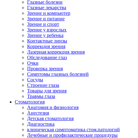
Глазные болезни
Глазные лекарства
Зрение и компьютер
Зрение и питание
Зрение и спорт
Зрение у взрослых
Зрение у ребенка
Контактные линзы
Коррекция зрения
Лазерная коррекция зрения
Обследование глаз
Очки
Проверка зрения
Симптомы глазных болезней
Сосуды
Строение глаза
Товары для зрения
Травмы глаза
Стоматология
Анатомия и физиология
Анестезия
Детская стоматология
Диагностика
клиническая симптоматика стом.патологий
Лечебные и профилактические процедуры