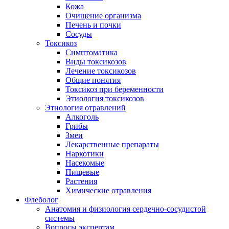
Кожа
Очищение организма
Печень и почки
Сосуды
Токсикоз
Cимптоматика
Виды токсикозов
Лечение токсикозов
Общие понятия
Токсикоз при беременности
Этиология токсикозов
Этиология отравлений
Алкоголь
Грибы
Змеи
Лекарственные препараты
Наркотики
Насекомые
Пищевые
Растения
Химические отравления
Флеболог
Анатомия и физиология сердечно-сосудистой
системы
Вопросы экспертам