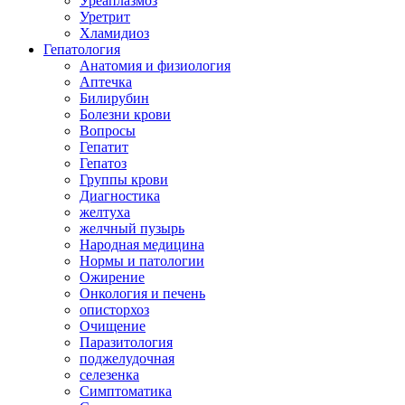
Уреаплазмоз
Уретрит
Хламидиоз
Гепатология
Анатомия и физиология
Аптечка
Билирубин
Болезни крови
Вопросы
Гепатит
Гепатоз
Группы крови
Диагностика
желтуха
желчный пузырь
Народная медицина
Нормы и патологии
Ожирение
Онкология и печень
описторхоз
Очищение
Паразитология
поджелудочная
селезенка
Симптоматика