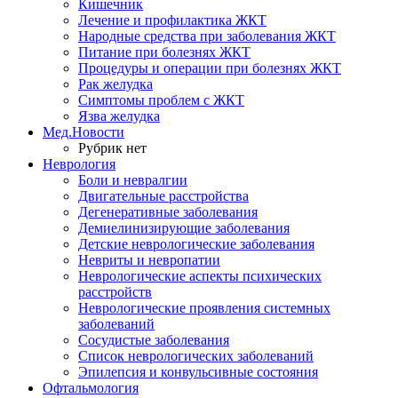
Кишечник
Лечение и профилактика ЖКТ
Народные средства при заболевания ЖКТ
Питание при болезнях ЖКТ
Процедуры и операции при болезнях ЖКТ
Рак желудка
Симптомы проблем с ЖКТ
Язва желудка
Мед.Новости
Рубрик нет
Неврология
Боли и невралгии
Двигательные расстройства
Дегенеративные заболевания
Демиелинизирующие заболевания
Детские неврологические заболевания
Невриты и невропатии
Неврологические аспекты психических
расстройств
Неврологические проявления системных
заболеваний
Сосудистые заболевания
Список неврологических заболеваний
Эпилепсия и конвульсивные состояния
Офтальмология