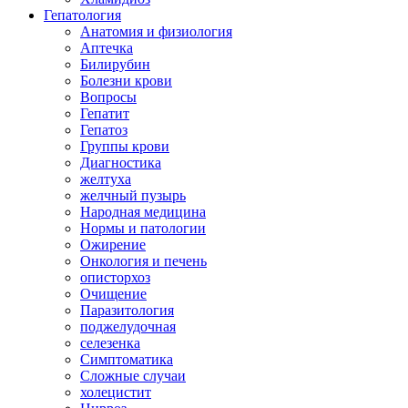
Гепатология
Анатомия и физиология
Аптечка
Билирубин
Болезни крови
Вопросы
Гепатит
Гепатоз
Группы крови
Диагностика
желтуха
желчный пузырь
Народная медицина
Нормы и патологии
Ожирение
Онкология и печень
описторхоз
Очищение
Паразитология
поджелудочная
селезенка
Симптоматика
Сложные случаи
холецистит