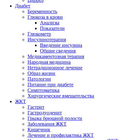
Цирроз
Диабет
Беременность
Глюкоза в крови
Анализы
Показатели
Глюкометр
Инсулинотерапия
Введение инсулина
Общие сведения
Медикаментозная терапия
Народная медицина
Нетрадиционное лечение
Образ жизни
Патологии
Питание при диабете
Симптоматика
Хирургические вмешательства
ЖКТ
Гастрит
Гастродуоденит
Грыжа брюшной полости
Заболевания ЖКТ
Кишечник
Лечение и профилактика ЖКТ