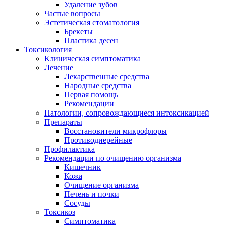
Удаление зубов
Частые вопросы
Эстетическая стоматология
Брекеты
Пластика десен
Токсикология
Клиническая симптоматика
Лечение
Лекарственные средства
Народные средства
Первая помощь
Рекомендации
Патологии, сопровождающиеся интоксикацией
Препараты
Восстановители микрофлоры
Противодиерейные
Профилактика
Рекомендации по очищению организма
Кишечник
Кожа
Очищение организма
Печень и почки
Сосуды
Токсикоз
Cимптоматика