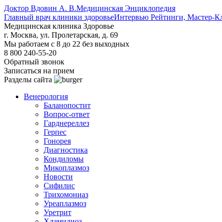
Доктор Вдовин А. В.
Медицинская Энциклопедия
Главный врач клиники здоровье
Интервью Рейтинги, Мастер-К
Медицинская клиника Здоровье
г. Москва, ул. Пролетарская, д. 69
Мы работаем с 8 до 22 без выходных
8 800 240-55-20
Обратный звонок
Записаться на прием
Разделы сайта
Венерология
Баланопостит
Вопрос-ответ
Гарднереллез
Герпес
Гонорея
Диагностика
Кондиломы
Микоплазмоз
Новости
Сифилис
Трихомониаз
Уреаплазмоз
Уретрит
Хламидиоз