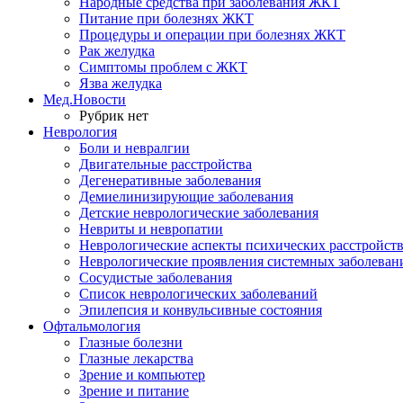
Народные средства при заболевания ЖКТ
Питание при болезнях ЖКТ
Процедуры и операции при болезнях ЖКТ
Рак желудка
Симптомы проблем с ЖКТ
Язва желудка
Мед.Новости
Рубрик нет
Неврология
Боли и невралгии
Двигательные расстройства
Дегенеративные заболевания
Демиелинизирующие заболевания
Детские неврологические заболевания
Невриты и невропатии
Неврологические аспекты психических расстройст
Неврологические проявления системных заболеван
Сосудистые заболевания
Список неврологических заболеваний
Эпилепсия и конвульсивные состояния
Офтальмология
Глазные болезни
Глазные лекарства
Зрение и компьютер
Зрение и питание