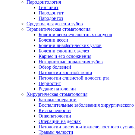
Пародонтология
Гингивит
Пародонтит
Пародонтоз
Средства для десен и зубов
Терапевтическая стоматология
Болезни верхнечелюстных синусов
Болезни десен
Болезни лимфатических узлов
Болезни слюнных желез
Кариес и его осложнения
Некариозные поражения зубов
Обзор болезней
Патологии костной ткани
Патологии слизистой полости рта
Периостит
Редкие патологии
Хирургическая стоматология
Базовые операции
Воспалительные заболевания хирургического
Кисты челюсти
Онкопатологии
Операции на деснах
Патологии височно-нижнечелюстного сустав
Травмы челюсти