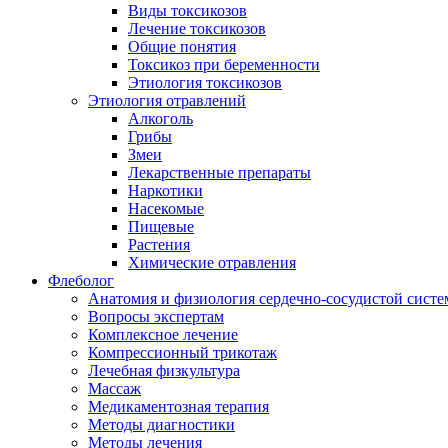
Виды токсикозов
Лечение токсикозов
Общие понятия
Токсикоз при беременности
Этиология токсикозов
Этиология отравлений
Алкоголь
Грибы
Змеи
Лекарственные препараты
Наркотики
Насекомые
Пищевые
Растения
Химические отравления
Флеболог
Анатомия и физиология сердечно-сосудистой сист
Вопросы экспертам
Комплексное лечение
Компрессионный трикотаж
Лечебная физкультура
Массаж
Медикаментозная терапия
Методы диагностики
Методы лечения