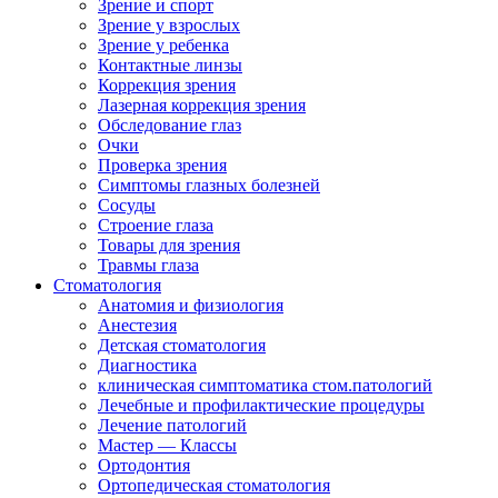
Зрение и спорт
Зрение у взрослых
Зрение у ребенка
Контактные линзы
Коррекция зрения
Лазерная коррекция зрения
Обследование глаз
Очки
Проверка зрения
Симптомы глазных болезней
Сосуды
Строение глаза
Товары для зрения
Травмы глаза
Стоматология
Анатомия и физиология
Анестезия
Детская стоматология
Диагностика
клиническая симптоматика стом.патологий
Лечебные и профилактические процедуры
Лечение патологий
Мастер — Классы
Ортодонтия
Ортопедическая стоматология