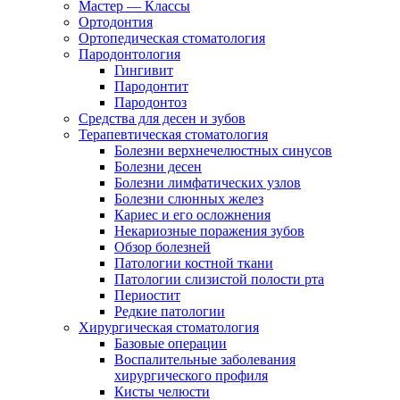
Мастер — Классы
Ортодонтия
Ортопедическая стоматология
Пародонтология
Гингивит
Пародонтит
Пародонтоз
Средства для десен и зубов
Терапевтическая стоматология
Болезни верхнечелюстных синусов
Болезни десен
Болезни лимфатических узлов
Болезни слюнных желез
Кариес и его осложнения
Некариозные поражения зубов
Обзор болезней
Патологии костной ткани
Патологии слизистой полости рта
Периостит
Редкие патологии
Хирургическая стоматология
Базовые операции
Воспалительные заболевания
хирургического профиля
Кисты челюсти