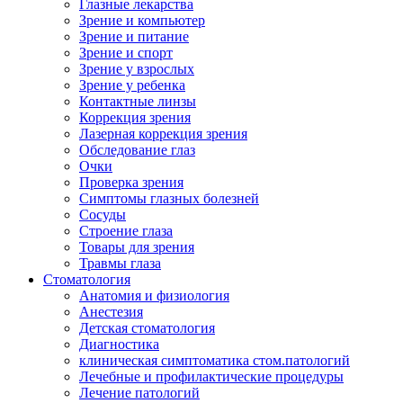
Глазные лекарства
Зрение и компьютер
Зрение и питание
Зрение и спорт
Зрение у взрослых
Зрение у ребенка
Контактные линзы
Коррекция зрения
Лазерная коррекция зрения
Обследование глаз
Очки
Проверка зрения
Симптомы глазных болезней
Сосуды
Строение глаза
Товары для зрения
Травмы глаза
Стоматология
Анатомия и физиология
Анестезия
Детская стоматология
Диагностика
клиническая симптоматика стом.патологий
Лечебные и профилактические процедуры
Лечение патологий