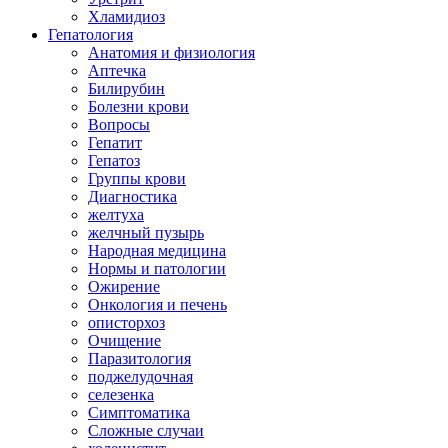
Хламидиоз
Гепатология
Анатомия и физиология
Аптечка
Билирубин
Болезни крови
Вопросы
Гепатит
Гепатоз
Группы крови
Диагностика
желтуха
желчный пузырь
Народная медицина
Нормы и патологии
Ожирение
Онкология и печень
описторхоз
Очищение
Паразитология
поджелудочная
селезенка
Симптоматика
Сложные случаи