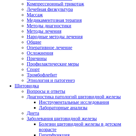
Компрессионный трикотаж
Лечебная физкультура
Массаж
Медикаментозная терапия
Методы диагностики
Методы лечения
Народные методы лечения
Общие
Оперативное лечение
Осложнения
Причины
Профилактические меры
Спорт
Тромбофлебит
Этиология и патогенез
Щитовидка
Вопросы и ответы
Диагностика патологий щитовидной железы
Инструментальные исследования
Лабораторные анализы
Диета
Заболевания щитовидной железы
Болезни щитовидной железы в детском
возрасте
Гиперфункция