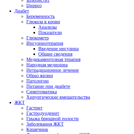
холецистит
Цирроз
Диабет
Беременность
Глюкоза в крови
Анализы
Показатели
Глюкометр
Инсулинотерапия
Введение инсулина
Общие сведения
Медикаментозная терапия
Народная медицина
Нетрадиционное лечение
Образ жизни
Патологии
Питание при диабете
Симптоматика
Хирургические вмешательства
ЖКТ
Гастрит
Гастродуоденит
Грыжа брюшной полости
Заболевания ЖКТ
Кишечник