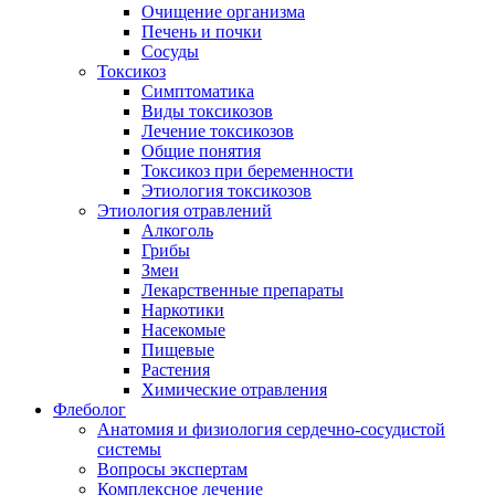
Очищение организма
Печень и почки
Сосуды
Токсикоз
Cимптоматика
Виды токсикозов
Лечение токсикозов
Общие понятия
Токсикоз при беременности
Этиология токсикозов
Этиология отравлений
Алкоголь
Грибы
Змеи
Лекарственные препараты
Наркотики
Насекомые
Пищевые
Растения
Химические отравления
Флеболог
Анатомия и физиология сердечно-сосудистой
системы
Вопросы экспертам
Комплексное лечение