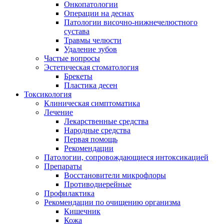
Онкопатологии
Операции на деснах
Патологии височно-нижнечелюстного
сустава
Травмы челюсти
Удаление зубов
Частые вопросы
Эстетическая стоматология
Брекеты
Пластика десен
Токсикология
Клиническая симптоматика
Лечение
Лекарственные средства
Народные средства
Первая помощь
Рекомендации
Патологии, сопровождающиеся интоксикацией
Препараты
Восстановители микрофлоры
Противодиерейные
Профилактика
Рекомендации по очищению организма
Кишечник
Кожа