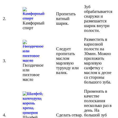
Зуб
обрабатывается
Пропитать
снаружи и
2.
ватный
размешается
Камфорный
шарик.
шарик внутри
спирт
полости.
Разместить в
кариозной
Следует
полости на
пропитать
30мин. Можно
маслом
приложить
3.
марлевую
марлевую
Гвоздичное
турунду или
салфетку с
или
валик.
маслом к десне
пихтовое
со стороны
масло
большого зуба.
Применять в
качестве
полоскания
несколько раз в
день. На
4.
Сделать отвар.
большой зуб
Шалфей,