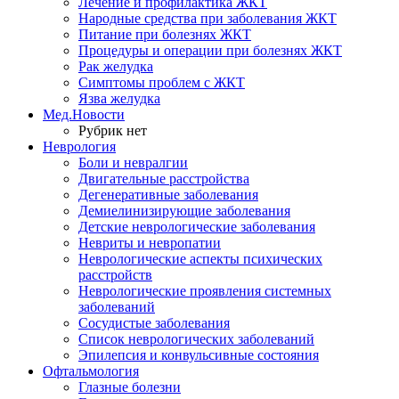
Лечение и профилактика ЖКТ
Народные средства при заболевания ЖКТ
Питание при болезнях ЖКТ
Процедуры и операции при болезнях ЖКТ
Рак желудка
Симптомы проблем с ЖКТ
Язва желудка
Мед.Новости
Рубрик нет
Неврология
Боли и невралгии
Двигательные расстройства
Дегенеративные заболевания
Демиелинизирующие заболевания
Детские неврологические заболевания
Невриты и невропатии
Неврологические аспекты психических
расстройств
Неврологические проявления системных
заболеваний
Сосудистые заболевания
Список неврологических заболеваний
Эпилепсия и конвульсивные состояния
Офтальмология
Глазные болезни