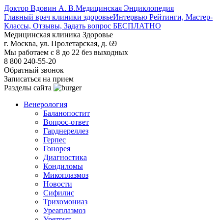
Доктор Вдовин А. В.
Медицинская Энциклопедия
Главный врач клиники здоровье
Интервью Рейтинги, Мастер-
Классы, Отзывы, Задать вопрос БЕСПЛАТНО
Медицинская клиника Здоровье
г. Москва, ул. Пролетарская, д. 69
Мы работаем с 8 до 22 без выходных
8 800 240-55-20
Обратный звонок
Записаться на прием
Разделы сайта
Венерология
Баланопостит
Вопрос-ответ
Гарднереллез
Герпес
Гонорея
Диагностика
Кондиломы
Микоплазмоз
Новости
Сифилис
Трихомониаз
Уреаплазмоз
Уретрит