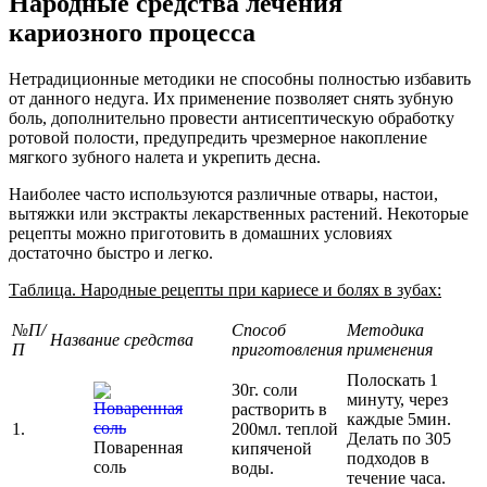
Народные средства лечения
кариозного процесса
Нетрадиционные методики не способны полностью избавить
от данного недуга. Их применение позволяет снять зубную
боль, дополнительно провести антисептическую обработку
ротовой полости, предупредить чрезмерное накопление
мягкого зубного налета и укрепить десна.
Наиболее часто используются различные отвары, настои,
вытяжки или экстракты лекарственных растений. Некоторые
рецепты можно приготовить в домашних условиях
достаточно быстро и легко.
Таблица. Народные рецепты при кариесе и болях в зубах:
№П/
Способ
Методика
Название средства
П
приготовления
применения
Полоскать 1
30г. соли
минуту, через
растворить в
каждые 5мин.
1.
200мл. теплой
Делать по 305
Поваренная
кипяченой
подходов в
соль
воды.
течение часа.