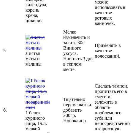
можно
календула,
использовать в
корень
качестве
хрена,
ротовых
цикория
ванночек.
Мелко
измельчить и
залить 30г.
Применять в
Винного
5.
качестве
Листья
уксуса.
полосканий.
мяты и
Настоять 3 дня
малины
в теплом
месте.
Сделать тампон,
пропитать его в
смеси и
Тщательно
заложить в
перемешать и
область
6.
добавить
1 белок
проблемного
200гр.
куриного
зуба или
Новокаина.
яйца, 1ч.л.
непосредственно
мелкой
в кариозную